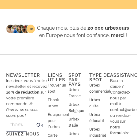
Chaque mois, plus de
20 000 urbexeurs
en Europe nous font confiance,
merci
!
NEWSLETTER
LIENS
SPOT
TYPE DE
ASSISTAN
UTILES
PAR
SPOT
Inscrivez-vous à notre
Besoin
PAYS
Trouver un
Urbex
newsletter et recevez
d’aide ?
Urbex
spot
commercial
10 % de réduction
sur
Contactez-
France
votre première
nous par
Ebook
Urbex
commande. 🎉
mail à
Urbex
urbex
culte
Promis, on ne vous
contact@urbe
Belgique
Équipement
Urbex
spam pas !
ou rendez-
Urbex
E
pour
éducatif
E
vous sur
Ok
Italie
m
m
l’urbex
notre
Urbex
a
a
formulaire
SUIVEZ-NOUS
Urbex
Carte
industriel
i
i