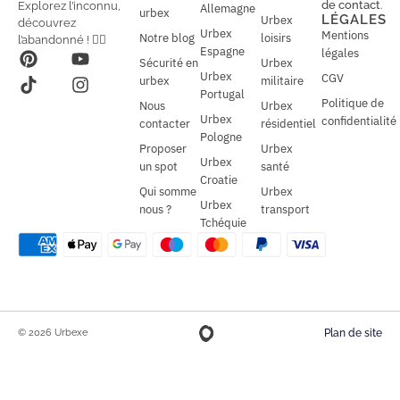
de contact
.
Explorez l’inconnu,
Allemagne
l
urbex
l
LÉGALES
Urbex
découvrez
*
Urbex
Mentions
Notre blog
loisirs
l’abandonné ! 🕵️‍♂️
Espagne
légales
Sécurité en
Urbex
Urbex
CGV
urbex
militaire
Portugal
Politique de
Nous
Urbex
Urbex
confidentialité
contacter
résidentiel
Pologne
Proposer
Urbex
Urbex
un spot
santé
Croatie
Qui somme
Urbex
Urbex
nous ?
transport
Tchéquie
© 2026 Urbexe
Plan de site