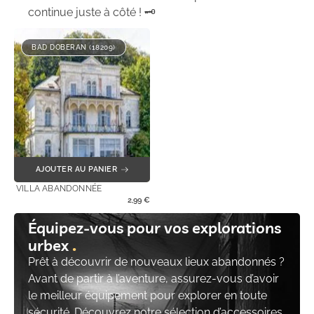
continue juste à côté ! 🗝️
BAD DOBERAN (18209)
AJOUTER AU PANIER
VILLA ABANDONNÉE
2,99
€
Équipez-vous pour vos explorations
urbex
Prêt à découvrir de nouveaux lieux abandonnés ?
Avant de partir à l’aventure, assurez-vous d’avoir
le meilleur équipement pour explorer en toute
sécurité. Découvrez notre sélection d’accessoires