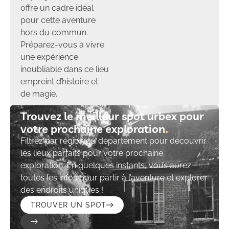
offre un cadre idéal
pour cette aventure
hors du commun.
Préparez-vous à vivre
une expérience
inoubliable dans ce lieu
empreint d’histoire et
de magie.
Trouvez le meilleur spot urbex pour
votre prochaine exploration​
Filtrez par région ou département pour découvrir
les lieux parfaits pour votre prochaine
exploration. En quelques instants, vous aurez
toutes les infos pour partir à l’aventure et explorer
des endroits uniques !
TROUVER UN SPOT