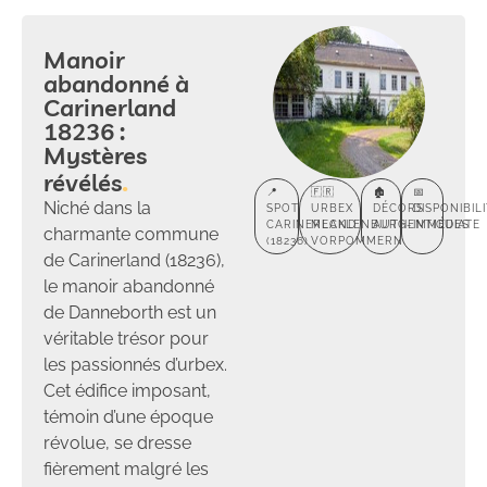
Manoir
abandonné à
Carinerland
18236 :
Mystères
révélés
📍
🇫🇷
🏚️
📅
Niché dans la
SPOT
URBEX
DÉCORS
DISPONIBIL
CARINERLAND
MECKLENBURG-
AUTHENTIQUES
IMMÉDIATE
charmante commune
(18236)
VORPOMMERN
de Carinerland (18236),
le manoir abandonné
de Danneborth est un
véritable trésor pour
les passionnés d’urbex.
Cet édifice imposant,
témoin d’une époque
révolue, se dresse
fièrement malgré les