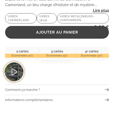
Carinerland, un lieu chargé d’histoire et de mystère.
Laissez-vous envoûter par son ambiance intrigante et ses
URBEX
URBEX
URBEX MECKLENBURG-
CARINERLAND
18236
VORPOMMERN
secrets oubliés.
2,99
€
AJOUTER AU PANIER
2 cartes
3 cartes
4+ cartes
Économisez 20%
Économisez 25%
Économisez 30%
Comment ça marche ?
Informations complémentaires