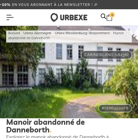
-10%
EN VOUS ABONNANT À LA NEWSLETTER ! 🎉
0
Accueil
-
Urbex Allemagne
-
Urbex Mecklenburg-Vorpommern
-
Manoir
abandonné de Danneborth
CARINERLAND (18236)
#GEME95316FB
Manoir abandonné de
Danneborth
Explorez le manoir abandonné de Danneborth à