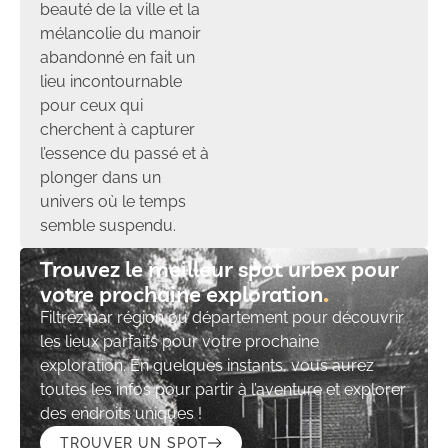
beauté de la ville et la
mélancolie du manoir
abandonné en fait un
lieu incontournable
pour ceux qui
cherchent à capturer
l’essence du passé et à
plonger dans un
univers où le temps
semble suspendu.
Trouvez le meilleur spot urbex pour
votre prochaine exploration​
Filtrez par région ou département pour découvrir
les lieux parfaits pour votre prochaine
exploration. En quelques instants, vous aurez
toutes les infos pour partir à l’aventure et explorer
des endroits uniques !
TROUVER UN SPOT