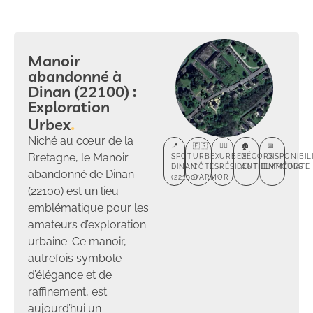
Manoir
abandonné à
Dinan (22100) :
Exploration
Urbex
Niché au cœur de la
📍
🇫🇷
🕵️‍♂️
🏚️
📅
Bretagne, le Manoir
SPOT
URBEX
URBEX
DÉCORS
DISPONIBIL
DINAN
CÔTES-
RÉSIDENTIEL
AUTHENTIQUES
IMMÉDIATE
abandonné de Dinan
(22100)
D’ARMOR
(22100) est un lieu
emblématique pour les
amateurs d’exploration
urbaine. Ce manoir,
autrefois symbole
d’élégance et de
raffinement, est
aujourd’hui un