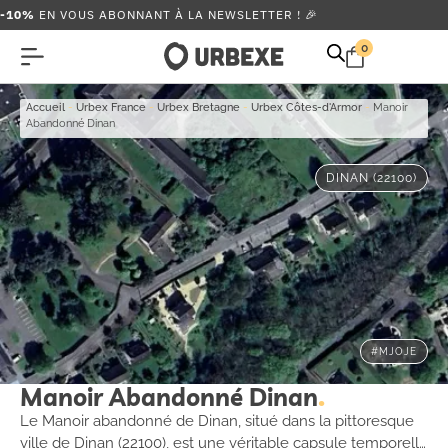
-10%
EN VOUS ABONNANT À LA NEWSLETTER ! 🎉
0
Accueil
-
Urbex France
-
Urbex Bretagne
-
Urbex Côtes-d'Armor
-
Manoir
Abandonné Dinan
DINAN (22100)
#MJOJE
Manoir Abandonné Dinan
Le Manoir abandonné de Dinan, situé dans la pittoresque
ville de Dinan (22100), est une véritable capsule temporelle