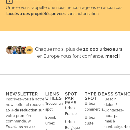
Urbexe vous rappelle que nous n’encourageons en aucun cas
l’
accès à des propriétés privées
sans autorisation.
Chaque mois, plus de
20 000 urbexeurs
en Europe nous font confiance,
merci
!
NEWSLETTER
LIENS
SPOT
TYPE DE
ASSISTAN
UTILES
PAR
SPOT
Inscrivez-vous à notre
Besoin
PAYS
Trouver un
Urbex
newsletter et recevez
d’aide ?
Urbex
spot
commercial
10 % de réduction
sur
Contactez-
France
votre première
nous par
Ebook
Urbex
commande. 🎉
mail à
Urbex
urbex
culte
Promis, on ne vous
contact@urbe
Belgique