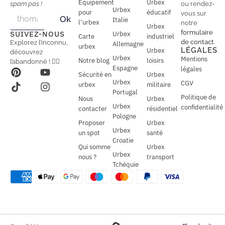
Équipement
Urbex
spam pas !
ou rendez-
Urbex
E
pour
éducatif
E
vous sur
Ok
Italie
m
m
l’urbex
notre
Urbex
a
a
formulaire
SUIVEZ-NOUS
Urbex
Carte
industriel
i
i
de contact
.
Explorez l’inconnu,
Allemagne
l
urbex
l
LÉGALES
Urbex
découvrez
*
Urbex
Mentions
Notre blog
loisirs
l’abandonné ! 🕵️‍♂️
Espagne
légales
Sécurité en
Urbex
Urbex
CGV
urbex
militaire
Portugal
Politique de
Nous
Urbex
Urbex
confidentialité
contacter
résidentiel
Pologne
Proposer
Urbex
Urbex
un spot
santé
Croatie
Qui somme
Urbex
Urbex
nous ?
transport
Tchéquie