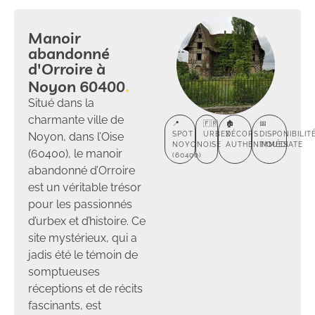
Manoir
abandonné
d'Orroire à
Noyon 60400
Situé dans la
charmante ville de
📍
🇫🇷
🏚️
📅
Noyon, dans l’Oise
SPOT
URBEX
DÉCORS
DISPONIBILIT
NOYON
OISE
AUTHENTIQUES
IMMÉDIATE
(60400), le manoir
(60400)
abandonné d’Orroire
est un véritable trésor
pour les passionnés
d’urbex et d’histoire. Ce
site mystérieux, qui a
jadis été le témoin de
somptueuses
réceptions et de récits
fascinants, est