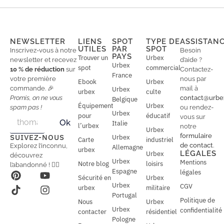
NEWSLETTER
LIENS
SPOT
TYPE DE
ASSISTAN
UTILES
PAR
SPOT
Inscrivez-vous à notre
Besoin
PAYS
Trouver un
Urbex
newsletter et recevez
d’aide ?
Urbex
spot
commercial
10 % de réduction
sur
Contactez-
France
votre première
nous par
Ebook
Urbex
commande. 🎉
mail à
Urbex
urbex
culte
Promis, on ne vous
contact@urbe
Belgique
Équipement
Urbex
spam pas !
ou rendez-
Urbex
E
pour
éducatif
E
vous sur
Ok
Italie
m
m
l’urbex
notre
Urbex
a
a
formulaire
SUIVEZ-NOUS
Urbex
Carte
industriel
i
i
de contact
.
Explorez l’inconnu,
Allemagne
l
urbex
l
LÉGALES
Urbex
découvrez
*
Urbex
Mentions
Notre blog
loisirs
l’abandonné ! 🕵️‍♂️
Espagne
légales
Sécurité en
Urbex
Urbex
CGV
urbex
militaire
Portugal
Politique de
Nous
Urbex
Urbex
confidentialité
contacter
résidentiel
Pologne