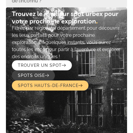
de l’inconnu ?
Trouvez le meilleur spot urbex pour
votre prochaine exploration​
Filtrez par région ou département pour découvrir
les lieux parfaits pour votre prochaine
exploration. En quelques instants, vous aurez
toutes les infos pour partir à l’aventure et explorer
des endroits uniques !
TROUVER UN SPOT
SPOTS OISE
SPOTS HAUTS-DE-FRANCE