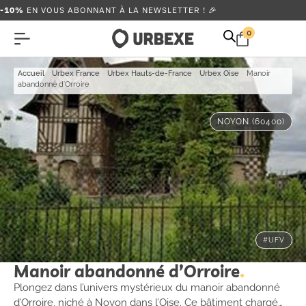
-10%
EN VOUS ABONNANT À LA NEWSLETTER ! 🎉
0
Accueil
-
Urbex France
-
Urbex Hauts-de-France
-
Urbex Oise
-
Manoir
abandonné d’Orroire
NOYON (60400)
#UFV
Manoir abandonné d’Orroire
Plongez dans l’univers mystérieux du manoir abandonné
d’Orroire, niché à Noyon dans l’Oise. Ce bâtiment chargé