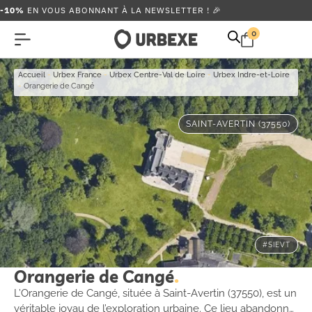
-10%
EN VOUS ABONNANT À LA NEWSLETTER ! 🎉
0
Accueil
-
Urbex France
-
Urbex Centre-Val de Loire
-
Urbex Indre-et-Loire
-
Orangerie de Cangé
SAINT-AVERTIN (37550)
#SIEVT
Orangerie de Cangé
L’Orangerie de Cangé, située à Saint-Avertin (37550), est un
véritable joyau de l’exploration urbaine. Ce lieu abandonné,