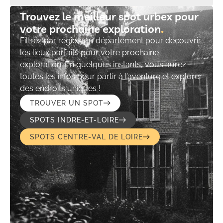
Trouvez le meilleur spot urbex pour
votre prochaine exploration​
Filtrez par région ou département pour découvrir
les lieux parfaits pour votre prochaine
exploration. En quelques instants, vous aurez
toutes les infos pour partir à l’aventure et explorer
des endroits uniques !
TROUVER UN SPOT
SPOTS INDRE-ET-LOIRE
SPOTS CENTRE-VAL DE LOIRE