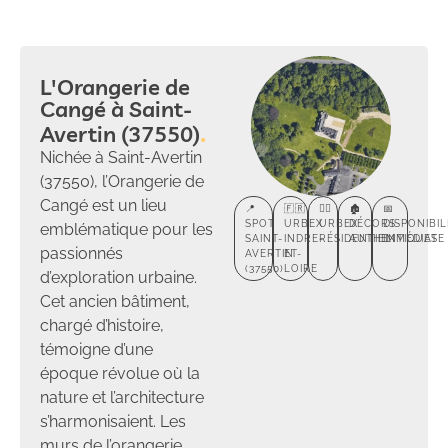
L'Orangerie de
Cangé à Saint-
Avertin (37550)
Nichée à Saint-Avertin
(37550), l’Orangerie de
Cangé est un lieu
📍
🇫🇷
🕵️‍♂️
🏚️
📅
SPOT
URBEX
URBEX
DÉCORS
DISPONIBIL
emblématique pour les
SAINT-
INDRE-
RÉSIDENTIEL
AUTHENTIQUES
IMMÉDIATE
passionnés
AVERTIN
ET-
(37550)
LOIRE
d’exploration urbaine.
Cet ancien bâtiment,
chargé d’histoire,
témoigne d’une
époque révolue où la
nature et l’architecture
s’harmonisaient. Les
murs de l’orangerie,