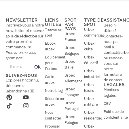
NEWSLETTER
LIENS
SPOT
TYPE DE
ASSISTAN
UTILES
PAR
SPOT
Inscrivez-vous à notre
Besoin
PAYS
Trouver un
Urbex
newsletter et recevez
d’aide ?
Urbex
spot
commercial
10 % de réduction
sur
Contactez-
France
votre première
nous par
Ebook
Urbex
commande. 🎉
mail à
Urbex
urbex
culte
Promis, on ne vous
contact@urbe
Belgique
Équipement
Urbex
spam pas !
ou rendez-
Urbex
E
pour
éducatif
E
vous sur
Ok
Italie
m
m
l’urbex
notre
Urbex
a
a
formulaire
SUIVEZ-NOUS
Urbex
Carte
industriel
i
i
de contact
.
Explorez l’inconnu,
Allemagne
l
urbex
l
LÉGALES
Urbex
découvrez
*
Urbex
Mentions
Notre blog
loisirs
l’abandonné ! 🕵️‍♂️
Espagne
légales
Sécurité en
Urbex
Urbex
CGV
urbex
militaire
Portugal
Politique de
Nous
Urbex
Urbex
confidentialité
contacter
résidentiel
Pologne
Proposer
Urbex