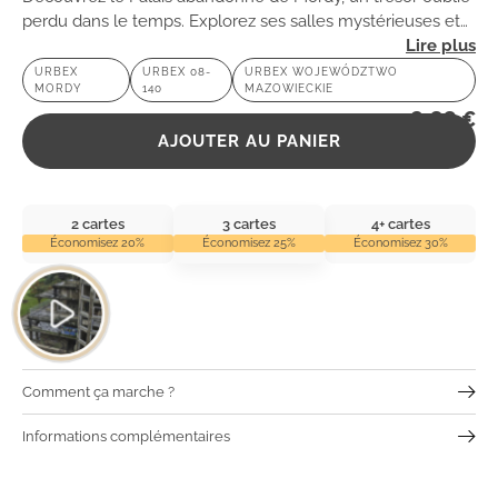
perdu dans le temps. Explorez ses salles mystérieuses et
laissez-vous envoûter par son atmosphère chargée
URBEX
URBEX 08-
URBEX WOJEWÓDZTWO
MORDY
140
MAZOWIECKIE
d’histoires.
2,99
€
AJOUTER AU PANIER
2 cartes
3 cartes
4+ cartes
Économisez 20%
Économisez 25%
Économisez 30%
Comment ça marche ?
Informations complémentaires