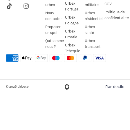
Urbex
CGV
urbex
militaire
Portugal
Politique de
Nous
Urbex
Urbex
confidentialité
contacter
résidentiel
Pologne
Proposer
Urbex
Urbex
un spot
santé
Croatie
Qui somme
Urbex
Urbex
nous ?
transport
Tchéquie
© 2026 Urbexe
Plan de site