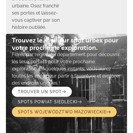
urbaine. Osez franchir
ses portes et laissez-
vous captiver par son
histoire oubliée.
Trouvez le meilleur spot urbex pour
votre prochaine exploration​
Filtrez par région ou département pour découvrir
les lieux parfaits pour votre prochaine
exploration. En quelques instants, vous aurez
toutes les infos pour partir à l’aventure et explorer
des endroits uniques !
TROUVER UN SPOT
SPOTS POWIAT SIEDLECKI
SPOTS WOJEWÓDZTWO MAZOWIECKIE