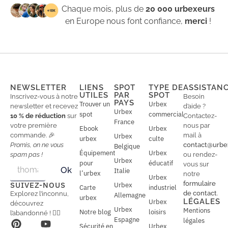
Chaque mois, plus de
20 000 urbexeurs
en Europe nous font confiance,
merci
!
NEWSLETTER
LIENS
SPOT
TYPE DE
ASSISTAN
UTILES
PAR
SPOT
Inscrivez-vous à notre
Besoin
PAYS
Trouver un
Urbex
newsletter et recevez
d’aide ?
Urbex
spot
commercial
10 % de réduction
sur
Contactez-
France
votre première
nous par
Ebook
Urbex
commande. 🎉
mail à
Urbex
urbex
culte
Promis, on ne vous
contact@urbe
Belgique
Équipement
Urbex
spam pas !
ou rendez-
Urbex
E
pour
éducatif
E
vous sur
Ok
Italie
m
m
l’urbex
notre
Urbex
a
a
formulaire
SUIVEZ-NOUS
Urbex
Carte
industriel
i
i
de contact
.
Explorez l’inconnu,
Allemagne
l
urbex
l
LÉGALES
Urbex
découvrez
*
Urbex
Mentions
Notre blog
loisirs
l’abandonné ! 🕵️‍♂️
Espagne
légales
Sécurité en
Urbex