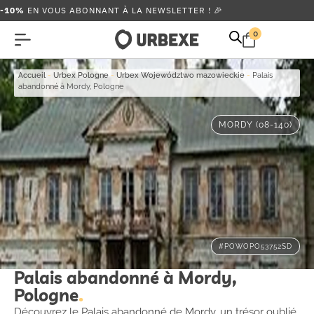
-10%
EN VOUS ABONNANT À LA NEWSLETTER ! 🎉
0
Accueil
-
Urbex Pologne
-
Urbex Województwo mazowieckie
-
Palais
abandonné à Mordy, Pologne
MORDY (08-140)
#POWOPO53752SD
Palais abandonné à Mordy,
Pologne
Découvrez le Palais abandonné de Mordy, un trésor oublié