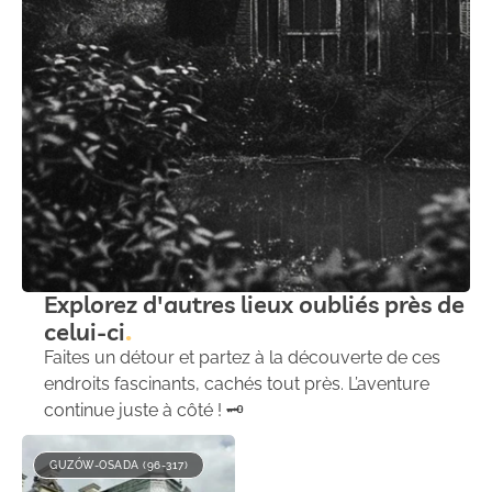
Explorez d'autres lieux oubliés près de
celui-ci
Faites un détour et partez à la découverte de ces
endroits fascinants, cachés tout près. L’aventure
continue juste à côté ! 🗝️
GUZÓW-OSADA (96-317)