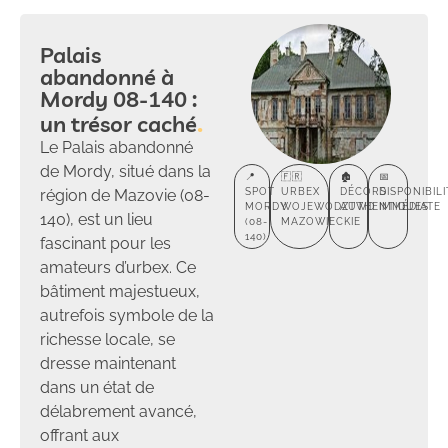
Palais
abandonné à
Mordy 08-140 :
un trésor caché
Le Palais abandonné
de Mordy, situé dans la
📍
🇫🇷
🏚️
📅
région de Mazovie (08-
SPOT
URBEX
DÉCORS
DISPONIBILI
MORDY
WOJEWÓDZTWO
AUTHENTIQUES
IMMÉDIATE
140), est un lieu
(08-
MAZOWIECKIE
140)
fascinant pour les
amateurs d’urbex. Ce
bâtiment majestueux,
autrefois symbole de la
richesse locale, se
dresse maintenant
dans un état de
délabrement avancé,
offrant aux