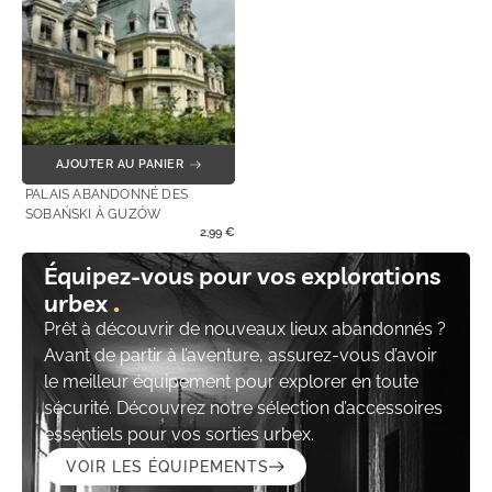
AJOUTER AU PANIER
PALAIS ABANDONNÉ DES
SOBAŃSKI À GUZÓW
2,99
€
Équipez-vous pour vos explorations
urbex
Prêt à découvrir de nouveaux lieux abandonnés ?
Avant de partir à l’aventure, assurez-vous d’avoir
le meilleur équipement pour explorer en toute
sécurité. Découvrez notre sélection d’accessoires
essentiels pour vos sorties urbex.
VOIR LES ÉQUIPEMENTS