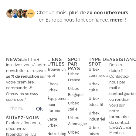
Chaque mois, plus de
20 000 urbexeurs
en Europe nous font confiance,
merci
!
NEWSLETTER
LIENS
SPOT
TYPE DE
ASSISTAN
UTILES
PAR
SPOT
Inscrivez-vous à notre
Besoin
PAYS
Trouver un
Urbex
newsletter et recevez
d’aide ?
Urbex
spot
commercial
10 % de réduction
sur
Contactez-
France
votre première
nous par
Ebook
Urbex
commande. 🎉
mail à
Urbex
urbex
culte
Promis, on ne vous
contact@urbe
Belgique
Équipement
Urbex
spam pas !
ou rendez-
Urbex
E
pour
éducatif
E
vous sur
Ok
Italie
m
m
l’urbex
notre
Urbex
a
a
formulaire
SUIVEZ-NOUS
Urbex
Carte
industriel
i
i
de contact
.
Explorez l’inconnu,
Allemagne
l
urbex
l
LÉGALES
Urbex
découvrez
*
Urbex
Mentions
Notre blog
loisirs
l’abandonné ! 🕵️‍♂️