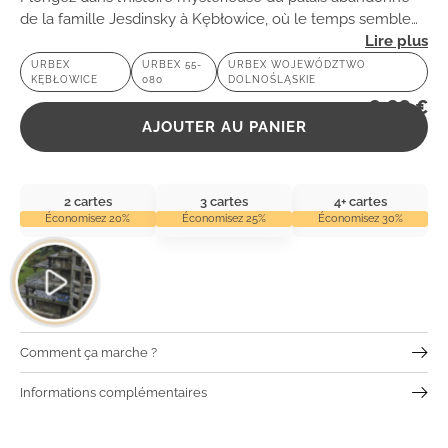
de la famille Jesdinsky à Kębłowice, où le temps semble
s’être arrêté, révélant des trésors architecturaux oubliés.
URBEX
URBEX 55-
URBEX WOJEWÓDZTWO
KĘBŁOWICE
080
DOLNOŚLĄSKIE
2,99
€
AJOUTER AU PANIER
2 cartes
3 cartes
4+ cartes
Économisez 20%
Économisez 25%
Économisez 30%
Comment ça marche ?
Informations complémentaires