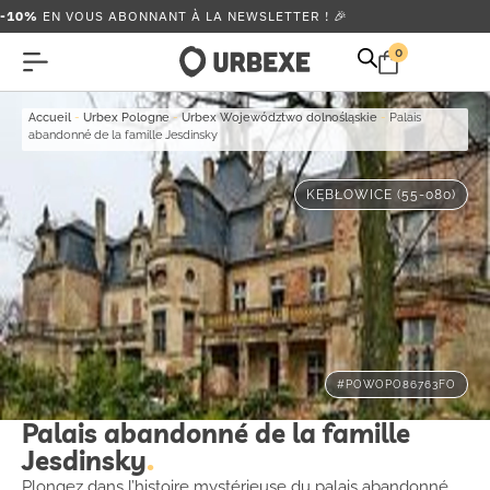
-10%
EN VOUS ABONNANT À LA NEWSLETTER ! 🎉
0
Accueil
-
Urbex Pologne
-
Urbex Województwo dolnośląskie
-
Palais
abandonné de la famille Jesdinsky
KĘBŁOWICE (55-080)
#POWOPO86763FO
Palais abandonné de la famille
Jesdinsky
Plongez dans l’histoire mystérieuse du palais abandonné