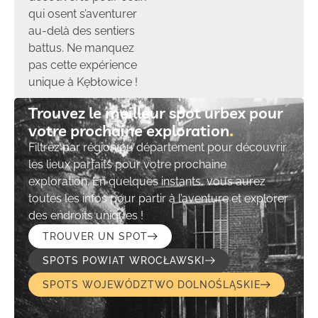
qui osent s’aventurer
au-delà des sentiers
battus. Ne manquez
pas cette expérience
unique à Kębłowice !
Trouvez le meilleur spot urbex pour
votre prochaine exploration​
Filtrez par région ou département pour découvrir
les lieux parfaits pour votre prochaine
exploration. En quelques instants, vous aurez
toutes les infos pour partir à l’aventure et explorer
des endroits uniques !
TROUVER UN SPOT
SPOTS POWIAT WROCŁAWSKI
SPOTS WOJEWÓDZTWO DOLNOŚLĄSKIE