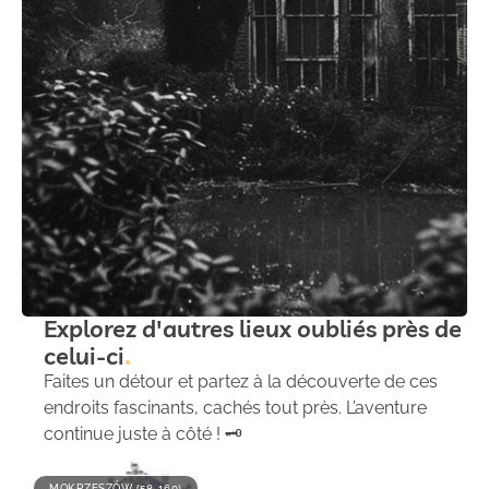
Explorez d'autres lieux oubliés près de
celui-ci
Faites un détour et partez à la découverte de ces
endroits fascinants, cachés tout près. L’aventure
continue juste à côté ! 🗝️
MOKRZESZÓW (58-160)