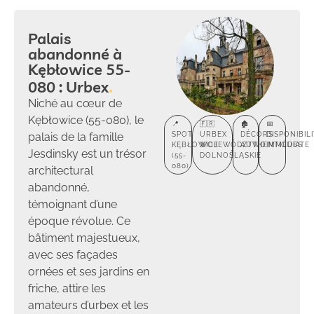
Palais
abandonné à
Kębłowice 55-
080 : Urbex
Niché au cœur de
Kębłowice (55-080), le
📍
🇫🇷
🏚️
📅
palais de la famille
SPOT
URBEX
DÉCORS
DISPONIBIL
KĘBŁOWICE
WOJEWÓDZTWO
AUTHENTIQUES
IMMÉDIATE
Jesdinsky est un trésor
(55-
DOLNOŚLĄSKIE
080)
architectural
abandonné,
témoignant d’une
époque révolue. Ce
bâtiment majestueux,
avec ses façades
ornées et ses jardins en
friche, attire les
amateurs d’urbex et les