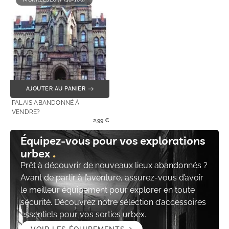
AJOUTER AU PANIER
PALAIS ABANDONNÉ À
VENDRE?
2,99
€
Équipez-vous pour vos explorations
urbex
Prêt à découvrir de nouveaux lieux abandonnés ?
Avant de partir à l’aventure, assurez-vous d’avoir
le meilleur équipement pour explorer en toute
sécurité. Découvrez notre sélection d’accessoires
essentiels pour vos sorties urbex.