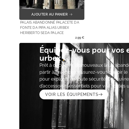
AJOUTER AU PANIER
PALAIS ABANDONNÉ PALACETE DA
FONTE DA PIPA ALIAS URBEX
HERIBERTO SEDA PALACE
2,99
€
Équipez-vous pour vos 
urbex
Prêt à découvrir de nouveaux lieux aband
partir à l’aventure, assurez-vous d’avoir l
pour explorer en toute sécurité. Découvre
d’accessoires essentiels pour vos sorties 
VOIR LES ÉQUIPEMENTS