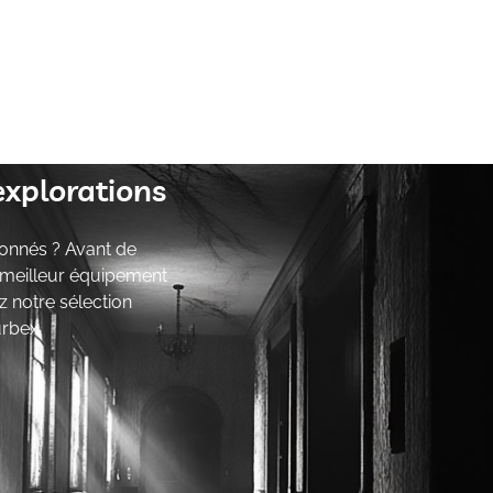
explorations
onnés ? Avant de
e meilleur équipement
z notre sélection
urbex.