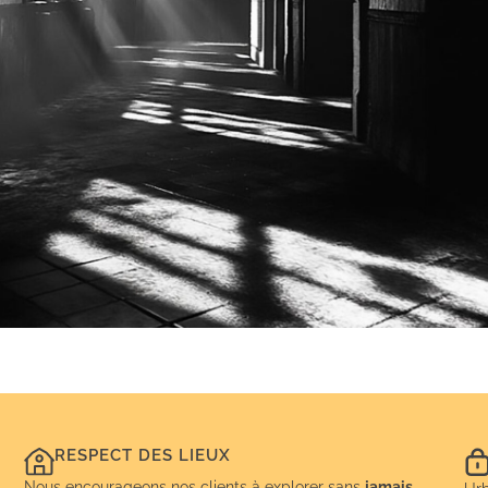
RESPECT DES LIEUX
Nous encourageons nos clients à explorer sans
jamais