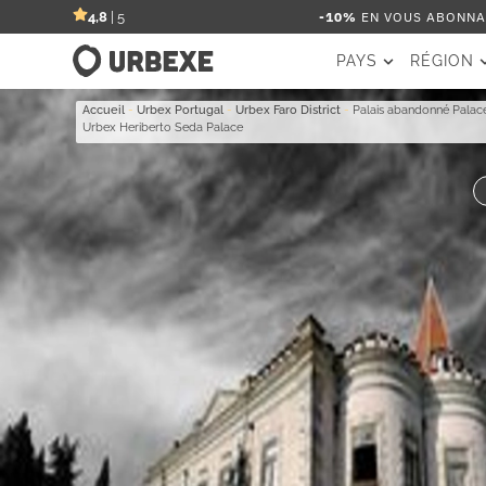
-10%
EN VOUS ABONNAN
4,8
| 5
PAYS
RÉGION
Accueil
-
Urbex Portugal
-
Urbex Faro District
-
Palais abandonné Palace
Urbex Heriberto Seda Palace