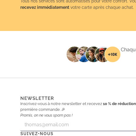
Tous nos services sont automatisés pour votre confort. Vo
recevez immédiatement
votre carte après chaque achat.
Chaque
NEWSLETTER
Inscrivez-vous à notre newsletter et recevez
10 % de réductio
première commande. 🎉
Promis, on ne vous spam pas !
E
E
m
m
a
a
SUIVEZ-NOUS
i