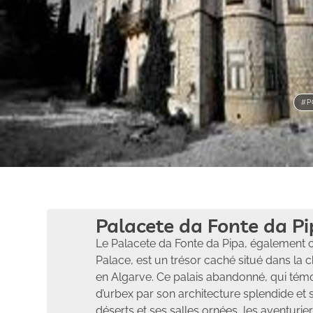
#P
Palacete da Fonte da P
Le Palacete da Fonte da Pipa, également
Palace, est un trésor caché situé dans la c
en Algarve. Ce palais abandonné, qui témo
d’urbex par son architecture splendide et
déserts et ses salles ornées, les aventurier