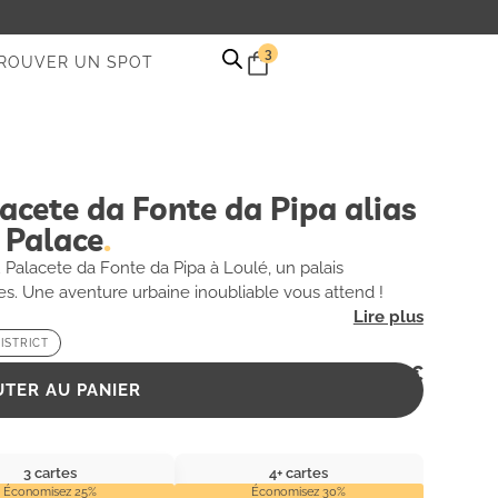
3
ROUVER UN SPOT
acete da Fonte da Pipa alias
 Palace
Palacete da Fonte da Pipa à Loulé, un palais
s. Une aventure urbaine inoubliable vous attend !
ISTRICT
2,99
€
UTER AU PANIER
3 cartes
4+ cartes
Économisez 25%
Économisez 30%