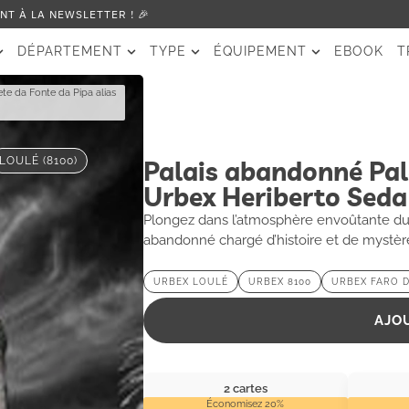
T À LA NEWSLETTER ! 🎉
DÉPARTEMENT
TYPE
ÉQUIPEMENT
EBOOK
T
te da Fonte da Pipa alias
LOULÉ (8100)
Palais abandonné Pal
Urbex Heriberto Seda
Plongez dans l’atmosphère envoûtante du 
abandonné chargé d’histoire et de mystère
URBEX LOULÉ
URBEX 8100
URBEX FARO D
AJO
2 cartes
Économisez 20%