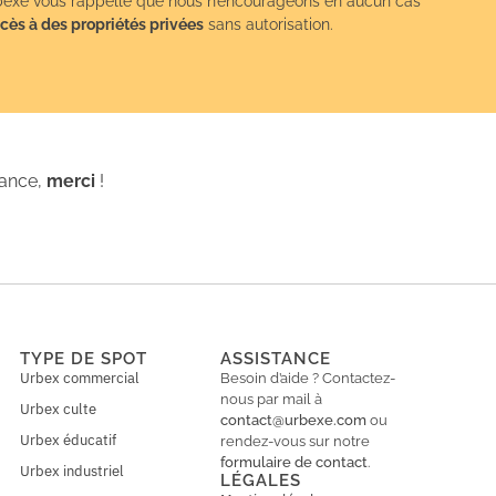
exe vous rappelle que nous n’encourageons en aucun cas
cès à des propriétés privées
sans autorisation.
iance,
merci
!
TYPE DE SPOT
ASSISTANCE
Urbex commercial
Besoin d’aide ? Contactez-
nous par mail à
Urbex culte
contact@urbexe.com
ou
Urbex éducatif
rendez-vous sur notre
formulaire de contact
.
Urbex industriel
LÉGALES