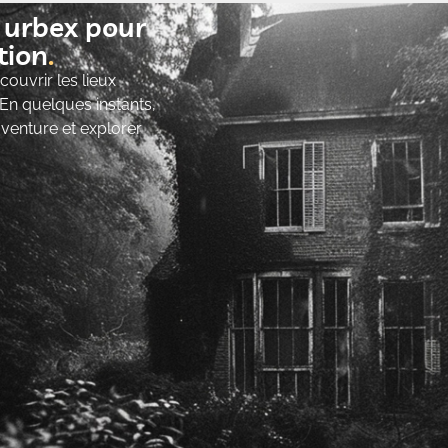
t urbex pour
ion​
ouvrir les lieux
 En quelques instants,
’aventure et explorer