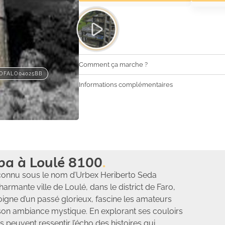
Comment ça marche ?
OFALO04025BB
Informations complémentaires
ipa à Loulé 8100
 connu sous le nom d’Urbex Heriberto Seda
harmante ville de Loulé, dans le district de Faro,
igne d’un passé glorieux, fascine les amateurs
 son ambiance mystique. En explorant ses couloirs
s peuvent ressentir l’écho des histoires qui