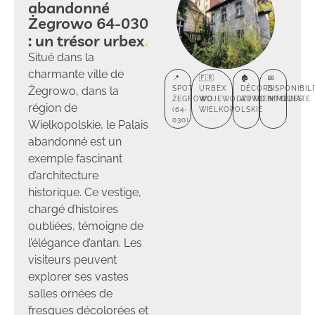
abandonné
Żegrowo 64-030
: un trésor urbex
Situé dans la
charmante ville de
📍
🇫🇷
🏚️
📅
Żegrowo, dans la
SPOT
URBEX
DÉCORS
DISPONIBIL
ŻEGROWO
WOJEWÓDZTWO
AUTHENTIQUES
IMMÉDIATE
région de
(64-
WIELKOPOLSKIE
030)
Wielkopolskie, le Palais
abandonné est un
exemple fascinant
d’architecture
historique. Ce vestige,
chargé d’histoires
oubliées, témoigne de
l’élégance d’antan. Les
visiteurs peuvent
explorer ses vastes
salles ornées de
fresques décolorées et