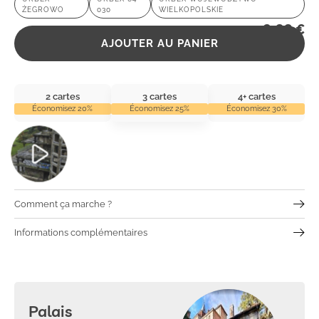
ŻEGROWO
030
WIELKOPOLSKIE
2,99
€
AJOUTER AU PANIER
2 cartes
3 cartes
4+ cartes
Économisez 20%
Économisez 25%
Économisez 30%
Comment ça marche ?
Informations complémentaires
Palais