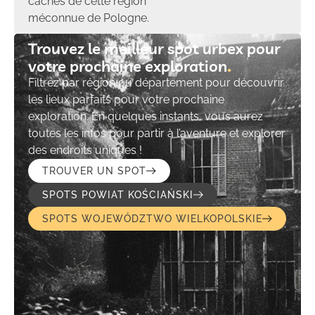
cachés de cette région
méconnue de Pologne.
Trouvez le meilleur spot urbex pour
votre prochaine exploration​
Filtrez par région ou département pour découvrir
les lieux parfaits pour votre prochaine
exploration. En quelques instants, vous aurez
toutes les infos pour partir à l’aventure et explorer
des endroits uniques !
TROUVER UN SPOT
SPOTS POWIAT KOŚCIAŃSKI
SPOTS WOJEWÓDZTWO WIELKOPOLSKIE