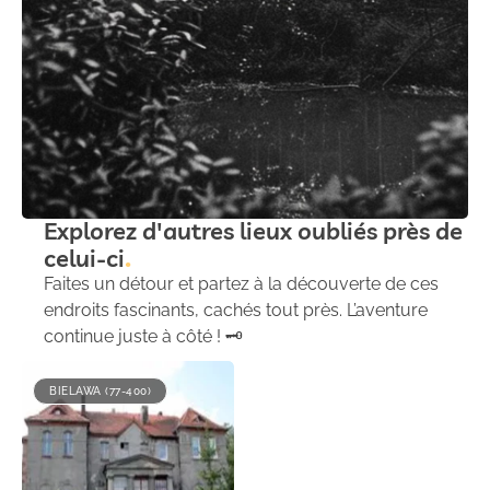
Explorez d'autres lieux oubliés près de
celui-ci
Faites un détour et partez à la découverte de ces
endroits fascinants, cachés tout près. L’aventure
continue juste à côté ! 🗝️
BIELAWA (77-400)