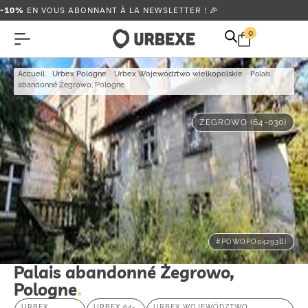
-10%
EN VOUS ABONNANT À LA NEWSLETTER ! 🎉
0
Accueil
-
Urbex Pologne
-
Urbex Województwo wielkopolskie
-
Palais
abandonné Żegrowo, Pologne
ŻEGROWO (64-030)
#POWOPO04293BI
Palais abandonné Żegrowo,
Pologne
URBEX
URBEX 64-
URBEX WOJEWÓDZTWO