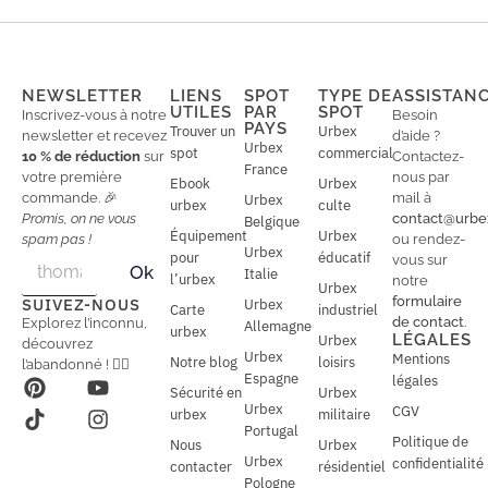
NEWSLETTER
LIENS
SPOT
TYPE DE
ASSISTAN
UTILES
PAR
SPOT
Inscrivez-vous à notre
Besoin
PAYS
Trouver un
Urbex
newsletter et recevez
d’aide ?
Urbex
spot
commercial
10 % de réduction
sur
Contactez-
France
votre première
nous par
Ebook
Urbex
commande. 🎉
mail à
Urbex
urbex
culte
Promis, on ne vous
contact@urbe
Belgique
Équipement
Urbex
spam pas !
ou rendez-
Urbex
E
pour
éducatif
E
vous sur
Ok
Italie
m
m
l’urbex
notre
Urbex
a
a
formulaire
SUIVEZ-NOUS
Urbex
Carte
industriel
i
i
de contact
.
Explorez l’inconnu,
Allemagne
l
urbex
l
LÉGALES
Urbex
découvrez
*
Urbex
Mentions
Notre blog
loisirs
l’abandonné ! 🕵️‍♂️
Espagne
légales
Sécurité en
Urbex
Urbex
CGV
urbex
militaire
Portugal
Politique de
Nous
Urbex
Urbex
confidentialité
contacter
résidentiel
Pologne