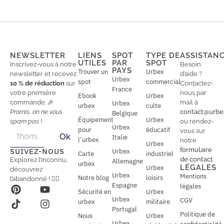
NEWSLETTER
LIENS
SPOT
TYPE DE
ASSISTAN
UTILES
PAR
SPOT
Inscrivez-vous à notre
Besoin
PAYS
Trouver un
Urbex
newsletter et recevez
d’aide ?
Urbex
spot
commercial
10 % de réduction
sur
Contactez-
France
votre première
nous par
Ebook
Urbex
commande. 🎉
mail à
Urbex
urbex
culte
Promis, on ne vous
contact@urbe
Belgique
Équipement
Urbex
spam pas !
ou rendez-
Urbex
E
pour
éducatif
E
vous sur
Ok
Italie
m
m
l’urbex
notre
Urbex
a
a
formulaire
SUIVEZ-NOUS
Urbex
Carte
industriel
i
i
de contact
.
Explorez l’inconnu,
Allemagne
l
urbex
l
LÉGALES
Urbex
découvrez
*
Urbex
Mentions
Notre blog
loisirs
l’abandonné ! 🕵️‍♂️
Espagne
légales
Sécurité en
Urbex
Urbex
CGV
urbex
militaire
Portugal
Politique de
Nous
Urbex
Urbex