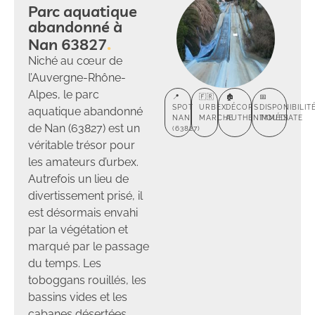
Parc aquatique
abandonné à
Nan 63827
Niché au cœur de
l’Auvergne-Rhône-
Alpes, le parc
📍
🇫🇷
🏚️
📅
SPOT
URBEX
DÉCORS
DISPONIBILIT
aquatique abandonné
NAN
MARCHE
AUTHENTIQUES
IMMÉDIATE
de Nan (63827) est un
(63827)
véritable trésor pour
les amateurs d’urbex.
Autrefois un lieu de
divertissement prisé, il
est désormais envahi
par la végétation et
marqué par le passage
du temps. Les
toboggans rouillés, les
bassins vides et les
cabanes désertées