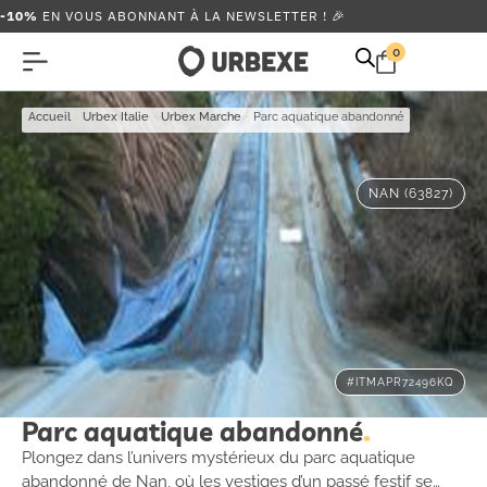
-10%
EN VOUS ABONNANT À LA NEWSLETTER ! 🎉
0
Accueil
-
Urbex Italie
-
Urbex Marche
-
Parc aquatique abandonné
NAN (63827)
#ITMAPR72496KQ
Parc aquatique abandonné
Plongez dans l’univers mystérieux du parc aquatique
abandonné de Nan, où les vestiges d’un passé festif se