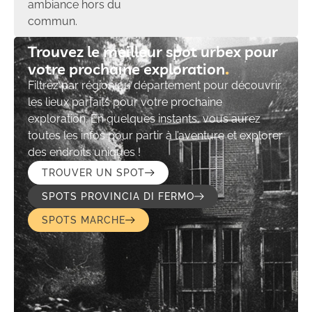
ambiance hors du
commun.
Trouvez le meilleur spot urbex pour
votre prochaine exploration​
Filtrez par région ou département pour découvrir
les lieux parfaits pour votre prochaine
exploration. En quelques instants, vous aurez
toutes les infos pour partir à l’aventure et explorer
des endroits uniques !
TROUVER UN SPOT
SPOTS PROVINCIA DI FERMO
SPOTS MARCHE