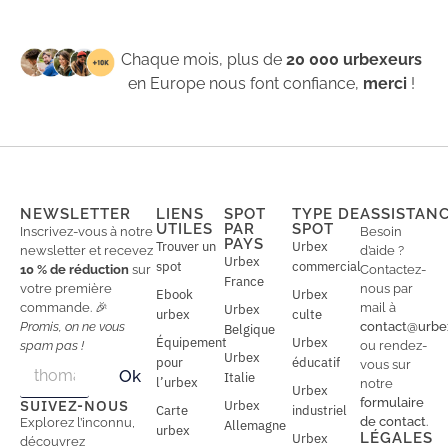
Chaque mois, plus de
20 000 urbexeurs
en Europe nous font confiance,
merci
!
NEWSLETTER
LIENS
SPOT
TYPE DE
ASSISTAN
UTILES
PAR
SPOT
Inscrivez-vous à notre
Besoin
PAYS
Trouver un
Urbex
newsletter et recevez
d’aide ?
Urbex
spot
commercial
10 % de réduction
sur
Contactez-
France
votre première
nous par
Ebook
Urbex
commande. 🎉
mail à
Urbex
urbex
culte
Promis, on ne vous
contact@urbe
Belgique
Équipement
Urbex
spam pas !
ou rendez-
Urbex
E
pour
éducatif
E
vous sur
Ok
Italie
m
m
l’urbex
notre
Urbex
a
a
formulaire
SUIVEZ-NOUS
Urbex
Carte
industriel
i
i
de contact
.
Explorez l’inconnu,
Allemagne
l
urbex
l
LÉGALES
Urbex
découvrez
*