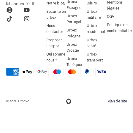
Urbex
Mentions
Notre blog
loisirs
l’abandonné ! 🕵️‍♂️
Espagne
légales
Sécurité en
Urbex
Urbex
CGV
urbex
militaire
Portugal
Politique de
Nous
Urbex
Urbex
confidentialité
contacter
résidentiel
Pologne
Proposer
Urbex
Urbex
un spot
santé
Croatie
Qui somme
Urbex
Urbex
nous ?
transport
Tchéquie
© 2026 Urbexe
Plan de site