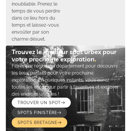
inoubliable. Prenez le
temps de vous perdre
dans ce lieu hors du
temps et laissez-vous
envoûter par son
charme désuet.
Trouvez le meilleur spot urbex pour
votre prochaine exploration​
Filtrez par région ou département pour découvrir
les lieux parfaits pour votre prochaine
exploration. En quelques instants, vous aurez
toutes les infos pour partir à l’aventure et explorer
des endroits uniques !
TROUVER UN SPOT
SPOTS FINISTÈRE
SPOTS BRETAGNE