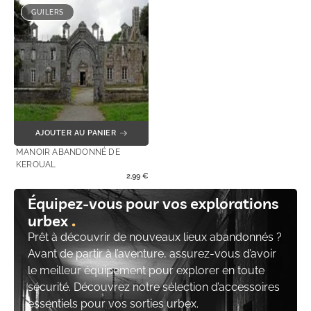
GUILERS
AJOUTER AU PANIER
MANOIR ABANDONNÉ DE
KEROUAL
2,99
€
Équipez-vous pour vos explorations
urbex
Prêt à découvrir de nouveaux lieux abandonnés ?
Avant de partir à l’aventure, assurez-vous d’avoir
le meilleur équipement pour explorer en toute
sécurité. Découvrez notre sélection d’accessoires
essentiels pour vos sorties urbex.