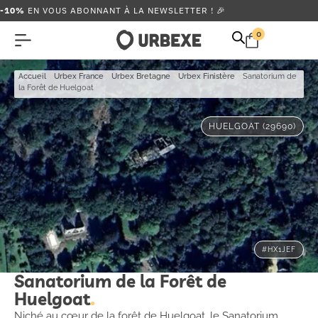
-10%
EN VOUS ABONNANT À LA NEWSLETTER ! 🎉
0
Accueil
-
Urbex France
-
Urbex Bretagne
-
Urbex Finistère
-
Sanatorium de
la Forêt de Huelgoat
HUELGOAT (29690)
#HX1JEF
Sanatorium de la Forêt de
Huelgoat
Niché au cœur de la forêt de Huelgoat, le Sanatorium