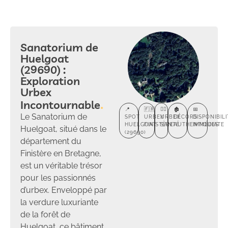
Sanatorium de
Huelgoat
(29690) :
Exploration
Urbex
Incontournable
📍
🇫🇷
🕵️‍♂️
🏚️
📅
Le Sanatorium de
SPOT
URBEX
URBEX
DÉCORS
DISPONIBIL
HUELGOAT
FINISTÈRE
SANTÉ
AUTHENTIQUES
IMMÉDIATE
Huelgoat, situé dans le
(29690)
département du
Finistère en Bretagne,
est un véritable trésor
pour les passionnés
d’urbex. Enveloppé par
la verdure luxuriante
de la forêt de
Huelgoat, ce bâtiment