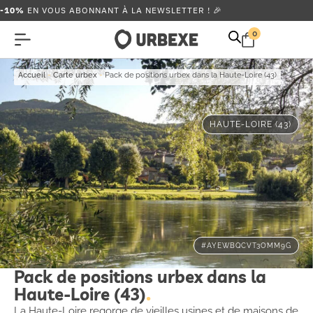
-10%
EN VOUS ABONNANT À LA NEWSLETTER ! 🎉
0
Accueil
-
Carte urbex
-
Pack de positions urbex dans la Haute-Loire (43)
HAUTE-LOIRE (43)
#AYEWBQCVT3OMM9G
Pack de positions urbex dans la
Haute-Loire (43)
La Haute-Loire regorge de vieilles usines et de maisons de