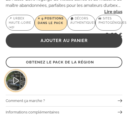
maître abandonnées, parfaites pour les amateurs d’urbex.
Ce département rural propose des spots cachés dans des
vallées verdoyantes, où le passé semble encore palpable
⭐️ 9 POSITIONS
📍 URBEX
🏚️ DÉCORS
📸 SITES
HAUTE-LOIRE
DANS LE PACK
AUTHENTIQUES
PHOTOGÉNIQUES
à chaque coin de rue.
(43)
9,99
€
AJOUTER AU PANIER
OBTENEZ LE PACK DE LA RÉGION
Comment ça marche ?
Informations complémentaires