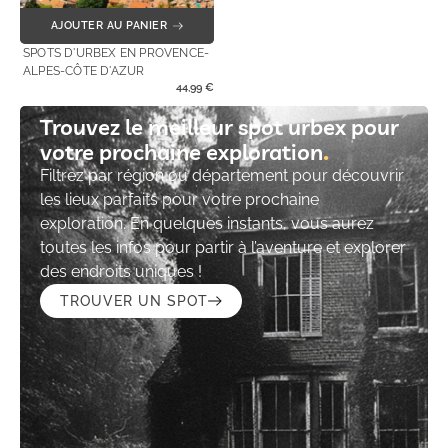
AJOUTER AU PANIER
SPOTS D'URBEX EN PROVENCE-
ALPES-CÔTE D'AZUR
44,99
€
Trouvez le meilleur spot urbex pour
votre prochaine exploration​
Filtrez par région ou département pour découvrir
les lieux parfaits pour votre prochaine
exploration. En quelques instants, vous aurez
toutes les infos pour partir à l’aventure et explorer
des endroits uniques !
TROUVER UN SPOT