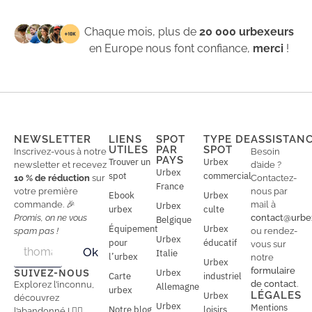
Chaque mois, plus de
20 000 urbexeurs
en Europe nous font confiance,
merci
!
NEWSLETTER
LIENS
SPOT
TYPE DE
ASSISTAN
UTILES
PAR
SPOT
Inscrivez-vous à notre
Besoin
PAYS
Trouver un
Urbex
newsletter et recevez
d’aide ?
Urbex
spot
commercial
10 % de réduction
sur
Contactez-
France
votre première
nous par
Ebook
Urbex
commande. 🎉
mail à
Urbex
urbex
culte
Promis, on ne vous
contact@urbe
Belgique
Équipement
Urbex
spam pas !
ou rendez-
Urbex
E
pour
éducatif
E
vous sur
Ok
Italie
m
m
l’urbex
notre
Urbex
a
a
formulaire
SUIVEZ-NOUS
Urbex
Carte
industriel
i
i
de contact
.
Explorez l’inconnu,
Allemagne
l
urbex
l
LÉGALES
Urbex
découvrez
*
Urbex
Mentions
Notre blog
loisirs
l’abandonné ! 🕵️‍♂️