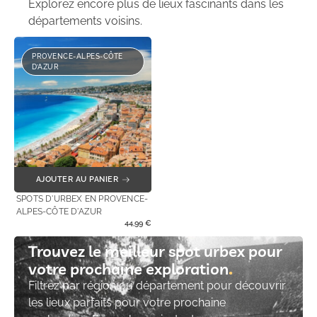
Explorez encore plus de lieux fascinants dans les
départements voisins.
PROVENCE-ALPES-CÔTE
D’AZUR
AJOUTER AU PANIER
SPOTS D'URBEX EN PROVENCE-
ALPES-CÔTE D'AZUR
44,99
€
Trouvez le meilleur spot urbex pour
votre prochaine exploration​
Filtrez par région ou département pour découvrir
les lieux parfaits pour votre prochaine