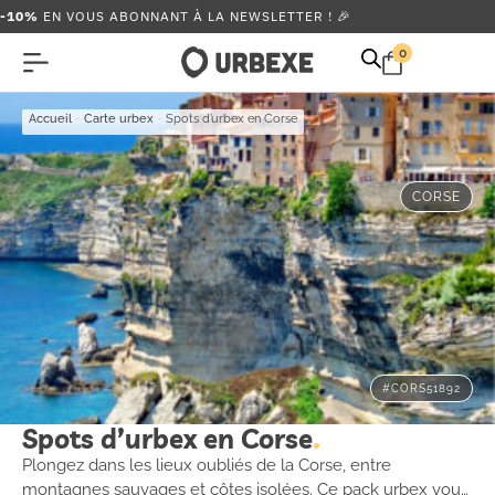
-10%
EN VOUS ABONNANT À LA NEWSLETTER ! 🎉
0
Accueil
-
Carte urbex
-
Spots d’urbex en Corse
CORSE
#CORS51892
Spots d’urbex en Corse
Plongez dans les lieux oubliés de la Corse, entre
montagnes sauvages et côtes isolées. Ce pack urbex vous