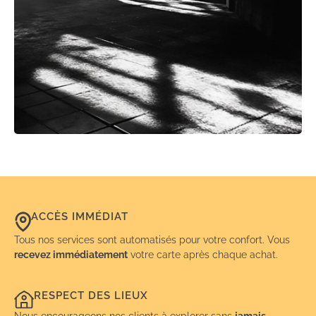
ACCÈS IMMÉDIAT
Tous nos services sont automatisés pour votre confort. Vous
recevez immédiatement
votre carte après chaque achat.
RESPECT DES LIEUX
Nous encourageons nos clients à explorer sans
jamais