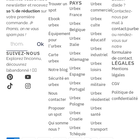
PAYS
Trouver un
Urbex
newsletter et recevez
d’aide ?
Urbex
spot
commercial
10 % de réduction
sur
Contactez-
France
votre première
nous par
Ebook
Urbex
commande. 🎉
mail à
Urbex
urbex
culte
Promis, on ne vous
contact@urbe
Belgique
Équipement
Urbex
spam pas !
ou rendez-
Urbex
E
pour
éducatif
E
vous sur
Ok
Italie
m
m
l’urbex
notre
Urbex
a
a
formulaire
SUIVEZ-NOUS
Urbex
Carte
industriel
i
i
de contact
.
Explorez l’inconnu,
Allemagne
l
urbex
l
LÉGALES
Urbex
découvrez
*
Urbex
Mentions
Notre blog
loisirs
l’abandonné ! 🕵️‍♂️
Espagne
légales
Sécurité en
Urbex
Urbex
CGV
urbex
militaire
Portugal
Politique de
Nous
Urbex
Urbex
confidentialité
contacter
résidentiel
Pologne
Proposer
Urbex
Urbex
un spot
santé
Croatie
Qui somme
Urbex
Urbex
nous ?
transport
Tchéquie