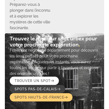
Préparez-vous à
plonger dans l’inconnu
et à explorer les
mystères de cette ville
fascinante.
Trouvez le meilleur spot urbex pour
votre prochaine exploration​
Filtrez par région ou département pour découvrir
les lieux parfaits pour votre prochaine
exploration. En quelques instants, vous aurez
toutes les infos pour partir à l’aventure et explorer
des endroits uniques !
TROUVER UN SPOT
SPOTS PAS-DE-CALAIS
SPOTS HAUTS-DE-FRANCE