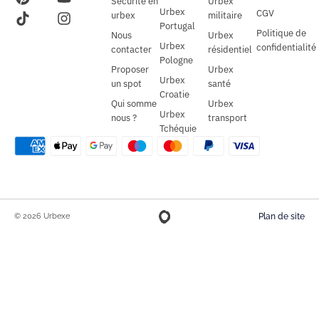
Sécurité en
Urbex
Urbex
CGV
urbex
militaire
Portugal
Politique de
Nous
Urbex
Urbex
confidentialité
contacter
résidentiel
Pologne
Proposer
Urbex
Urbex
un spot
santé
Croatie
Qui somme
Urbex
Urbex
nous ?
transport
Tchéquie
© 2026 Urbexe
Plan de site