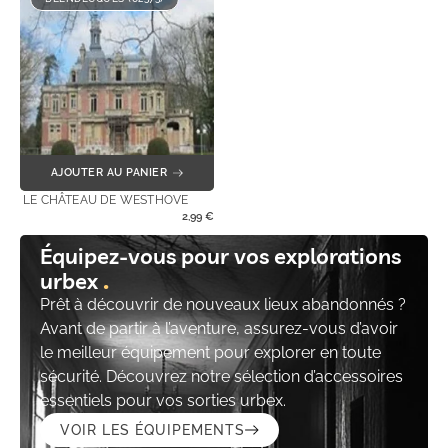
AJOUTER AU PANIER
LE CHÂTEAU DE WESTHOVE
2,99
€
Équipez-vous pour vos explorations
urbex
Prêt à découvrir de nouveaux lieux abandonnés ?
Avant de partir à l’aventure, assurez-vous d’avoir
le meilleur équipement pour explorer en toute
sécurité. Découvrez notre sélection d’accessoires
essentiels pour vos sorties urbex.
VOIR LES ÉQUIPEMENTS