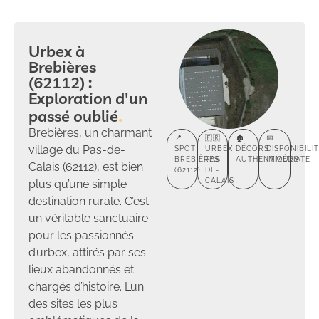
Urbex à
Brebières
(62112) :
Exploration d'un
passé oublié
Brebières, un charmant
📍
🇫🇷
🏚️
📅
village du Pas-de-
SPOT
URBEX
DÉCORS
DISPONIBILI
BREBIÈRES
PAS-
AUTHENTIQUES
IMMÉDIATE
Calais (62112), est bien
(62112)
DE-
CALAIS
plus qu’une simple
destination rurale. C’est
un véritable sanctuaire
pour les passionnés
d’urbex, attirés par ses
lieux abandonnés et
chargés d’histoire. L’un
des sites les plus