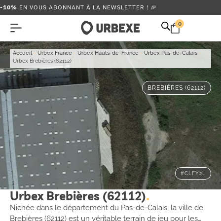
-10%
EN VOUS ABONNANT À LA NEWSLETTER ! 🎉
0
Accueil
-
Urbex France
-
Urbex Hauts-de-France
-
Urbex Pas-de-Calais
-
Urbex Brebières (62112)
BREBIÈRES (62112)
#CLFY2L
Urbex Brebières (62112)
Nichée dans le département du Pas-de-Calais, la ville de
Brebières (62112) est un véritable terrain de jeu pour les