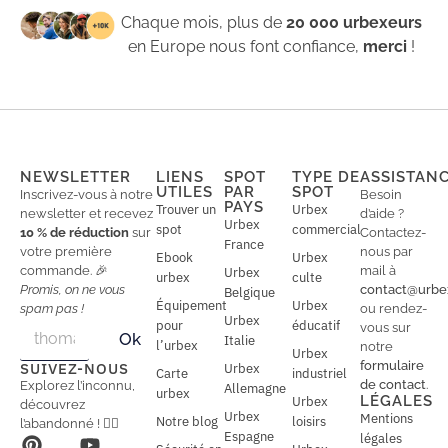
Chaque mois, plus de
20 000 urbexeurs
en Europe nous font confiance,
merci
!
NEWSLETTER
LIENS
SPOT
TYPE DE
ASSISTAN
UTILES
PAR
SPOT
Inscrivez-vous à notre
Besoin
PAYS
Trouver un
Urbex
newsletter et recevez
d’aide ?
Urbex
spot
commercial
10 % de réduction
sur
Contactez-
France
votre première
nous par
Ebook
Urbex
commande. 🎉
mail à
Urbex
urbex
culte
Promis, on ne vous
contact@urbe
Belgique
Équipement
Urbex
spam pas !
ou rendez-
Urbex
E
pour
éducatif
E
vous sur
Ok
Italie
m
m
l’urbex
notre
Urbex
a
a
formulaire
SUIVEZ-NOUS
Urbex
Carte
industriel
i
i
de contact
.
Explorez l’inconnu,
Allemagne
l
urbex
l
LÉGALES
Urbex
découvrez
*
Urbex
Mentions
Notre blog
loisirs
l’abandonné ! 🕵️‍♂️
Espagne
légales