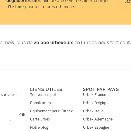
dégrader les sites
, afin de préserver ces lieux chargés
l’
ac
d’histoire pour les futures urbexeurs.
 mois, plus de
20 000 urbexeurs
en Europe nous font conf
LIENS UTILES
SPOT PAR PAYS
Trouver un spot
Urbex France
n
sur votre
Ebook urbex
Urbex Belgique
Équipement pour l’urbex
Urbex Italie
Ok
Carte urbex
Urbex Allemagne
Notre blog
Urbex Espagne