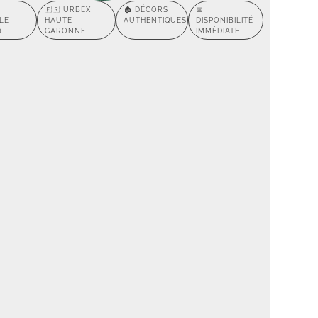
🇫🇷 URBEX
🏚️ DÉCORS
📅
LE-
HAUTE-
AUTHENTIQUES
DISPONIBILITÉ
)
GARONNE
IMMÉDIATE