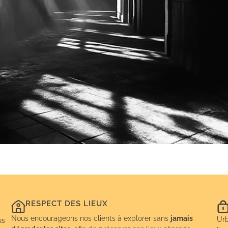
RESPECT DES LIEUX
Nous encourageons nos clients à explorer sans
jamais
Urb
us