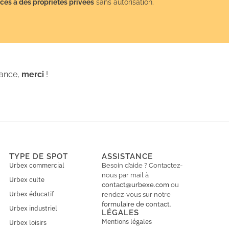
cès à des propriétés privées
sans autorisation.
iance,
merci
!
TYPE DE SPOT
ASSISTANCE
Urbex commercial
Besoin d’aide ? Contactez-
nous par mail à
Urbex culte
contact@urbexe.com
ou
Urbex éducatif
rendez-vous sur notre
formulaire de contact
.
Urbex industriel
LÉGALES
Mentions légales
Urbex loisirs