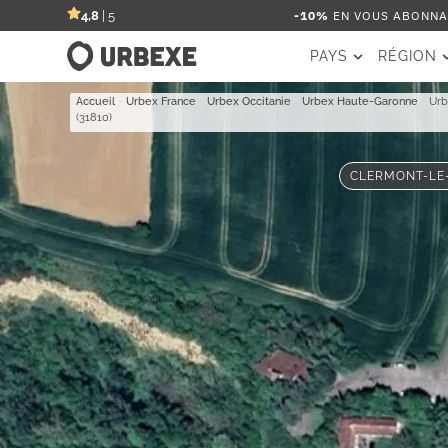
-10%
EN VOUS ABONNAN
4,8
| 5
PAYS
RÉGION
Accueil
-
Urbex France
-
Urbex Occitanie
-
Urbex Haute-Garonne
-
Urb
(31810)
CLERMONT-LE-