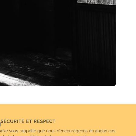
SÉCURITÉ ET RESPECT
exe vous rappelle que nous n’encourageons en aucun cas