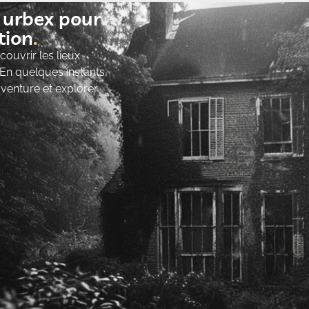
t urbex pour
ion​
ouvrir les lieux
 En quelques instants,
’aventure et explorer