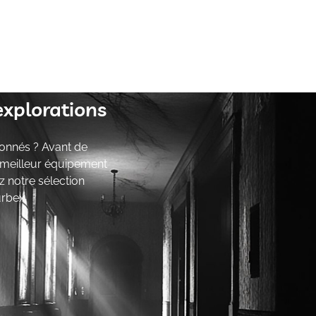
explorations
onnés ? Avant de
e meilleur équipement
z notre sélection
urbex.