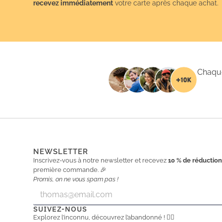
recevez immédiatement
votre carte après chaque achat.
Chaque
NEWSLETTER
Inscrivez-vous à notre newsletter et recevez
10 % de réductio
première commande. 🎉
Promis, on ne vous spam pas !
E
E
m
m
a
a
SUIVEZ-NOUS
i
i
Explorez l’inconnu, découvrez l’abandonné ! 🕵️‍♂️
l
l