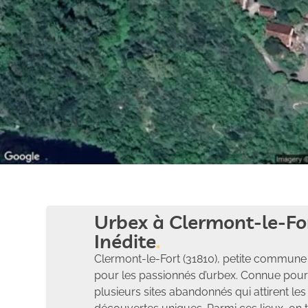
Urbex à Clermont-le-For
Inédite
Clermont-le-Fort (31810), petite commune
pour les passionnés d’urbex. Connue pour s
plusieurs sites abandonnés qui attirent le