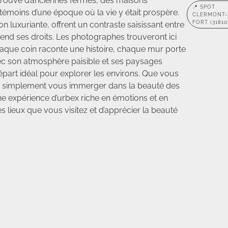
 trouve d’anciennes fermes, des maisons
📍 SPOT
 témoins d’une époque où la vie y était prospère.
CLERMONT-
FORT (31810
 luxuriante, offrent un contraste saisissant entre
rend ses droits. Les photographes trouveront ici
haque coin raconte une histoire, chaque mur porte
ec son atmosphère paisible et ses paysages
épart idéal pour explorer les environs. Que vous
 ou simplement vous immerger dans la beauté des
une expérience d’urbex riche en émotions et en
s lieux que vous visitez et d’apprécier la beauté