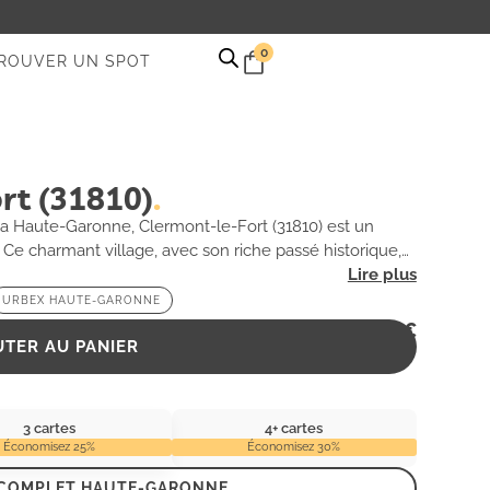
0
ROUVER UN SPOT
rt (31810)
a Haute-Garonne, Clermont-le-Fort (31810) est un
. Ce charmant village, avec son riche passé historique,
mble s’être arrêté. Les anciennes structures, envahies
e époque révolue, invitant les explorateurs à découvrir
URBEX HAUTE-GARONNE
né de photographie ou un aventurier en quête de
2,99
€
promet une expérience inoubliable au cœur de l’urbex.
UTER AU PANIER
3 cartes
4+ cartes
Économisez 25%
Économisez 30%
 COMPLET HAUTE-GARONNE