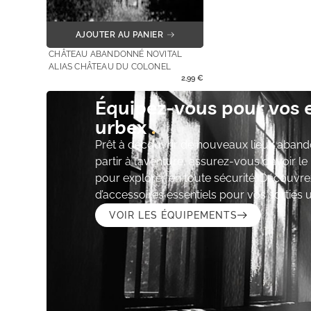
AJOUTER AU PANIER
CHÂTEAU ABANDONNÉ NOVITAL
ALIAS CHÂTEAU DU COLONEL
2,99
€
Équipez-vous pour vos 
urbex
Prêt à découvrir de nouveaux lieux aband
partir à l’aventure, assurez-vous d’avoir l
pour explorer en toute sécurité. Découvre
d’accessoires essentiels pour vos sorties 
VOIR LES ÉQUIPEMENTS