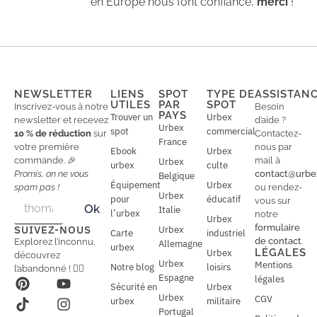
en Europe nous font confiance,
merci
!
NEWSLETTER
LIENS
SPOT
TYPE DE
ASSISTAN
UTILES
PAR
SPOT
Inscrivez-vous à notre
Besoin
PAYS
Trouver un
Urbex
newsletter et recevez
d’aide ?
Urbex
spot
commercial
10 % de réduction
sur
Contactez-
France
votre première
nous par
Ebook
Urbex
commande. 🎉
mail à
Urbex
urbex
culte
Promis, on ne vous
contact@urbe
Belgique
Équipement
Urbex
spam pas !
ou rendez-
Urbex
E
pour
éducatif
E
vous sur
Ok
Italie
m
m
l’urbex
notre
Urbex
a
a
formulaire
SUIVEZ-NOUS
Urbex
Carte
industriel
i
i
de contact
.
Explorez l’inconnu,
Allemagne
l
urbex
l
LÉGALES
Urbex
découvrez
*
Urbex
Mentions
Notre blog
loisirs
l’abandonné ! 🕵️‍♂️
Espagne
légales
Sécurité en
Urbex
Urbex
CGV
urbex
militaire
Portugal