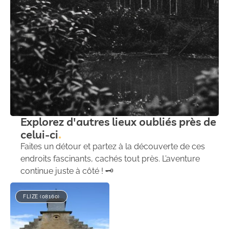
Explorez d'autres lieux oubliés près de
celui-ci
Faites un détour et partez à la découverte de ces
endroits fascinants, cachés tout près. L’aventure
continue juste à côté ! 🗝️
FLIZE (08160)