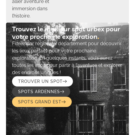
allier aventure et
immersion dans
l’histoire.
Trouvez le meilleur spot urbex pour
votre prochaine exploration​
Filtrez par région ou département pour découvrir
les lieux parfaits pour votre prochaine
exploration. En quelques instants, vous aurez
toutes les infos pour partir à l’aventure et explorer
des endroits uniques !
TROUVER UN SPOT
SPOTS ARDENNES
SPOTS GRAND EST