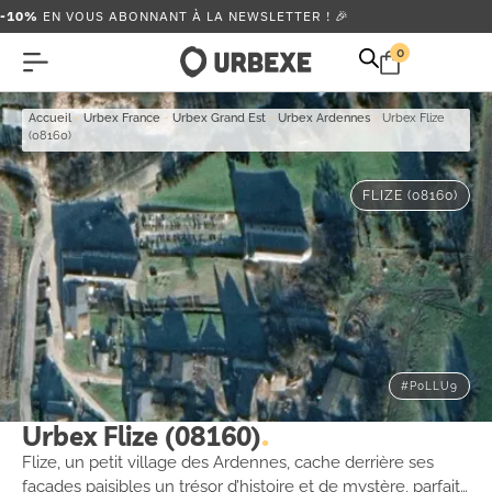
-10%
EN VOUS ABONNANT À LA NEWSLETTER ! 🎉
0
Accueil
-
Urbex France
-
Urbex Grand Est
-
Urbex Ardennes
-
Urbex Flize
(08160)
FLIZE (08160)
#P0LLU9
Urbex Flize (08160)
Flize, un petit village des Ardennes, cache derrière ses
façades paisibles un trésor d’histoire et de mystère, parfait