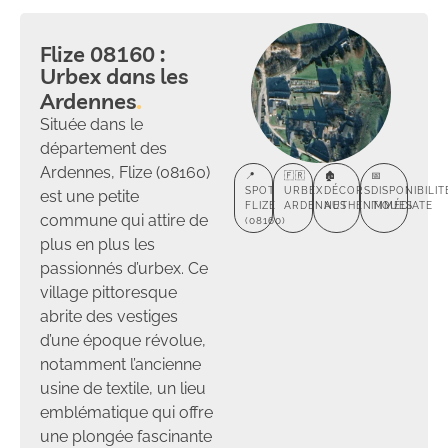
Flize 08160 :
Urbex dans les
Ardennes
Située dans le
département des
Ardennes, Flize (08160)
📍
🇫🇷
🏚️
📅
SPOT
URBEX
DÉCORS
DISPONIBILIT
est une petite
FLIZE
ARDENNES
AUTHENTIQUES
IMMÉDIATE
commune qui attire de
(08160)
plus en plus les
passionnés d’urbex. Ce
village pittoresque
abrite des vestiges
d’une époque révolue,
notamment l’ancienne
usine de textile, un lieu
emblématique qui offre
une plongée fascinante