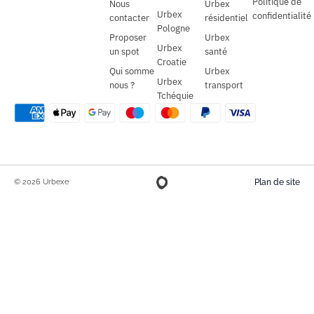
Politique de
Nous
Urbex
Urbex
confidentialité
contacter
résidentiel
Pologne
Proposer
Urbex
Urbex
un spot
santé
Croatie
Qui somme
Urbex
Urbex
nous ?
transport
Tchéquie
© 2026 Urbexe
Plan de site