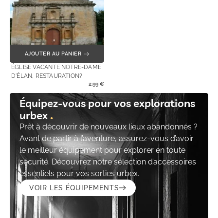
AJOUTER AU PANIER
ÉGLISE VACANTE NOTRE-DAME
D'ÉLAN, RESTAURATION?
2,99
€
Équipez-vous pour vos explorations
urbex
Prêt à découvrir de nouveaux lieux abandonnés ?
Avant de partir à l’aventure, assurez-vous d’avoir
le meilleur équipement pour explorer en toute
sécurité. Découvrez notre sélection d’accessoires
essentiels pour vos sorties urbex.
VOIR LES ÉQUIPEMENTS