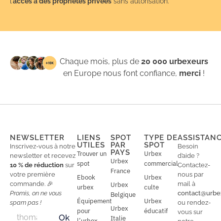
l’
accès à des propriétés privées
sans autorisation.
Chaque mois, plus de
20 000 urbexeurs
en Europe nous font confiance,
merci
!
NEWSLETTER
LIENS
SPOT
TYPE DE
ASSISTAN
UTILES
PAR
SPOT
Inscrivez-vous à notre
Besoin
PAYS
Trouver un
Urbex
newsletter et recevez
d’aide ?
Urbex
spot
commercial
10 % de réduction
sur
Contactez-
France
votre première
nous par
Ebook
Urbex
commande. 🎉
mail à
Urbex
urbex
culte
Promis, on ne vous
contact@urbe
Belgique
Équipement
Urbex
spam pas !
ou rendez-
Urbex
E
pour
éducatif
E
vous sur
Ok
Italie
m
m
l’urbex