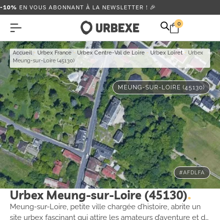
-10%
EN VOUS ABONNANT À LA NEWSLETTER ! 🎉
0
Accueil
-
Urbex France
-
Urbex Centre-Val de Loire
-
Urbex Loiret
-
Urbex
Meung-sur-Loire (45130)
MEUNG-SUR-LOIRE (45130)
#AFDLFA
Urbex Meung-sur-Loire (45130)
Meung-sur-Loire, petite ville chargée d’histoire, abrite un
site urbex fascinant qui attire les amateurs d’aventure et de