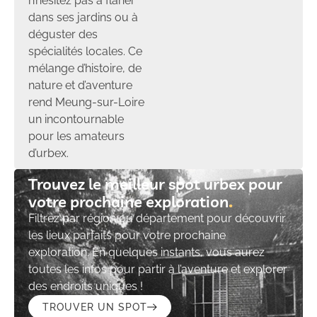
n’hésitez pas à flâner
dans ses jardins ou à
déguster des
spécialités locales. Ce
mélange d’histoire, de
nature et d’aventure
rend Meung-sur-Loire
un incontournable
pour les amateurs
d’urbex.
Trouvez le meilleur spot urbex pour
votre prochaine exploration​
Filtrez par région ou département pour découvrir
les lieux parfaits pour votre prochaine
exploration. En quelques instants, vous aurez
toutes les infos pour partir à l’aventure et explorer
des endroits uniques !
TROUVER UN SPOT