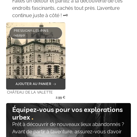
Faites un détour et partez à la découverte de ces
endroits fascinants, cachés tout près. L’aventure
continue juste à côté ! 🗝️
PRESSIGNY-LES-PINS
(45290)
AJOUTER AU PANIER
CHÂTEAU DE LA VALETTE
2,99
€
Équipez-vous pour vos explorations
urbex
Prêt à découvrir de nouveaux lieux abandonnés ?
Avant de partir à l’aventure, assurez-vous d’avoir