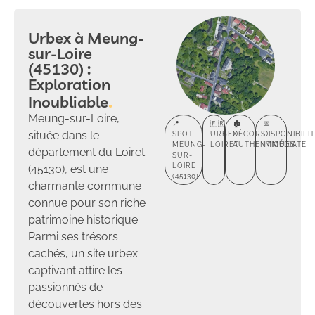
Urbex à Meung-
sur-Loire
(45130) :
Exploration
Inoubliable
Meung-sur-Loire,
📍
🇫🇷
🏚️
📅
située dans le
SPOT
URBEX
DÉCORS
DISPONIBILI
MEUNG-
LOIRET
AUTHENTIQUES
IMMÉDIATE
département du Loiret
SUR-
LOIRE
(45130), est une
(45130)
charmante commune
connue pour son riche
patrimoine historique.
Parmi ses trésors
cachés, un site urbex
captivant attire les
passionnés de
découvertes hors des