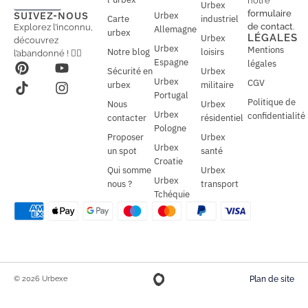
notre
Urbex
a
a
formulaire
SUIVEZ-NOUS
Urbex
Carte
industriel
i
i
de contact
.
Explorez l’inconnu,
Allemagne
l
urbex
l
LÉGALES
Urbex
découvrez
*
Urbex
Mentions
Notre blog
loisirs
l’abandonné ! 🕵️‍♂️
Espagne
légales
Sécurité en
Urbex
Urbex
CGV
urbex
militaire
Portugal
Politique de
Nous
Urbex
Urbex
confidentialité
contacter
résidentiel
Pologne
Proposer
Urbex
Urbex
un spot
santé
Croatie
Qui somme
Urbex
Urbex
nous ?
transport
Tchéquie
© 2026 Urbexe
Plan de site