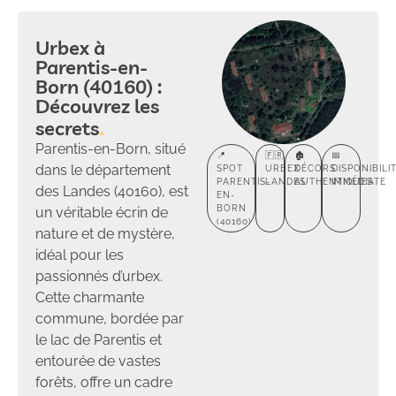
Urbex à
Parentis-en-
Born (40160) :
Découvrez les
secrets
Parentis-en-Born, situé
📍
🇫🇷
🏚️
📅
dans le département
SPOT
URBEX
DÉCORS
DISPONIBILI
PARENTIS-
LANDES
AUTHENTIQUES
IMMÉDIATE
des Landes (40160), est
EN-
BORN
un véritable écrin de
(40160)
nature et de mystère,
idéal pour les
passionnés d’urbex.
Cette charmante
commune, bordée par
le lac de Parentis et
entourée de vastes
forêts, offre un cadre