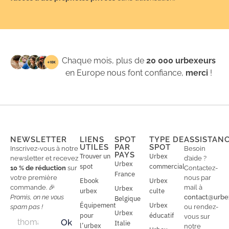
Chaque mois, plus de
20 000 urbexeurs
en Europe nous font confiance,
merci
!
NEWSLETTER
LIENS
SPOT
TYPE DE
ASSISTAN
UTILES
PAR
SPOT
Inscrivez-vous à notre
Besoin
PAYS
Trouver un
Urbex
newsletter et recevez
d’aide ?
Urbex
spot
commercial
10 % de réduction
sur
Contactez-
France
votre première
nous par
Ebook
Urbex
commande. 🎉
mail à
Urbex
urbex
culte
Promis, on ne vous
contact@urbe
Belgique
Équipement
Urbex
spam pas !
ou rendez-
Urbex
E
pour
éducatif
E
vous sur
Ok
Italie
m
m
l’urbex
notre