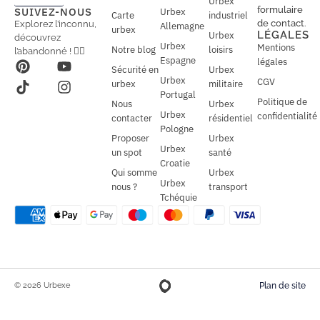
Urbex
a
a
formulaire
SUIVEZ-NOUS
Urbex
Carte
industriel
i
i
de contact
.
Explorez l’inconnu,
Allemagne
l
urbex
l
LÉGALES
Urbex
découvrez
*
Urbex
Mentions
Notre blog
loisirs
l’abandonné ! 🕵️‍♂️
Espagne
légales
Sécurité en
Urbex
Urbex
CGV
urbex
militaire
Portugal
Politique de
Nous
Urbex
Urbex
confidentialité
contacter
résidentiel
Pologne
Proposer
Urbex
Urbex
un spot
santé
Croatie
Qui somme
Urbex
Urbex
nous ?
transport
Tchéquie
© 2026 Urbexe
Plan de site