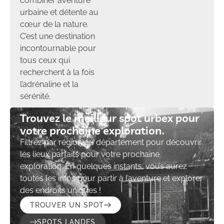
combiner aventure
urbaine et détente au
cœur de la nature.
C’est une destination
incontournable pour
tous ceux qui
recherchent à la fois
l’adrénaline et la
sérénité.
Trouvez le meilleur spot urbex pour
votre prochaine exploration​
Filtrez par région ou département pour découvrir
les lieux parfaits pour votre prochaine
exploration. En quelques instants, vous aurez
toutes les infos pour partir à l’aventure et explorer
des endroits uniques !
TROUVER UN SPOT
SPOTS LANDES