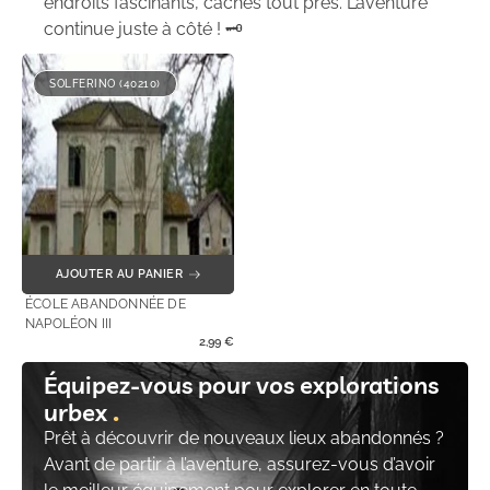
endroits fascinants, cachés tout près. L’aventure
continue juste à côté ! 🗝️
SOLFERINO (40210)
AJOUTER AU PANIER
ÉCOLE ABANDONNÉE DE
NAPOLÉON III
2,99
€
Équipez-vous pour vos explorations
urbex
Prêt à découvrir de nouveaux lieux abandonnés ?
Avant de partir à l’aventure, assurez-vous d’avoir