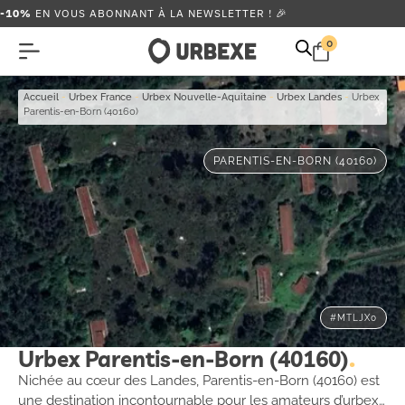
-10%
EN VOUS ABONNANT À LA NEWSLETTER ! 🎉
0
Accueil
-
Urbex France
-
Urbex Nouvelle-Aquitaine
-
Urbex Landes
-
Urbex
Parentis-en-Born (40160)
PARENTIS-EN-BORN (40160)
#MTLJX0
Urbex Parentis-en-Born (40160)
Nichée au cœur des Landes, Parentis-en-Born (40160) est
une destination incontournable pour les amateurs d’urbex.