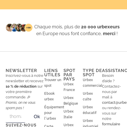
Chaque mois, plus de
20 000 urbexeurs
en Europe nous font confiance,
merci
!
NEWSLETTER
LIENS
SPOT
TYPE DE
ASSISTAN
UTILES
PAR
SPOT
Inscrivez-vous à notre
Besoin
PAYS
Trouver un
Urbex
newsletter et recevez
d’aide ?
Urbex
spot
commercial
10 % de réduction
sur
Contactez-
France
votre première
nous par
Ebook
Urbex
commande. 🎉
mail à
Urbex
urbex
culte
Promis, on ne vous
contact@urbe
Belgique
Équipement
Urbex
spam pas !
ou rendez-
Urbex
E
pour
éducatif
E
vous sur
Ok
Italie
m
m
l’urbex
notre
Urbex
a
a
formulaire
SUIVEZ-NOUS
Urbex
Carte
industriel
i