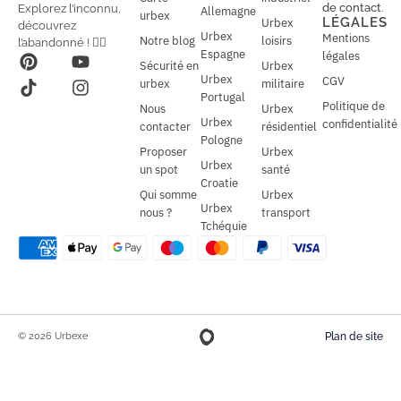
i
de contact
.
Explorez l’inconnu,
Allemagne
l
urbex
l
LÉGALES
Urbex
découvrez
*
Urbex
Mentions
Notre blog
loisirs
l’abandonné ! 🕵️‍♂️
Espagne
légales
Sécurité en
Urbex
Urbex
CGV
urbex
militaire
Portugal
Politique de
Nous
Urbex
Urbex
confidentialité
contacter
résidentiel
Pologne
Proposer
Urbex
Urbex
un spot
santé
Croatie
Qui somme
Urbex
Urbex
nous ?
transport
Tchéquie
© 2026 Urbexe
Plan de site