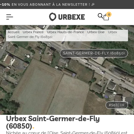
-10%
EN VOUS ABONNANT À LA NEWSLETTER ! 🎉
0
Accueil
-
Urbex France
-
Urbex Hauts-de-France
-
Urbex Oise
-
Urbex
Saint-Germer-de-Fly (60850)
SAINT-GERMER-DE-FLY (60850)
#S6TCDR
Urbex Saint-Germer-de-Fly
(60850)
Nichée au cœur de l’Oise, Saint-Germer-de-Fly (60850) est