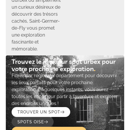
d’urbex ou simplement
un curieux désireux de
découvrir des trésors
cachés, Saint-Germer-
de-Fly vous promet
une exploration
fascinante et
mémorable.
Trouvez le meilleur spot urbex pour
votre prochaine exploration​
Filtrez par région ou département pour découvrir
les lieux parfaits pour votre prochaine
exploration. En quelques instants, vous aurez
toutes les infos pour partir à l’aventure et explorer
des endroits uniques !
TROUVER UN SPOT
SPOTS OISE