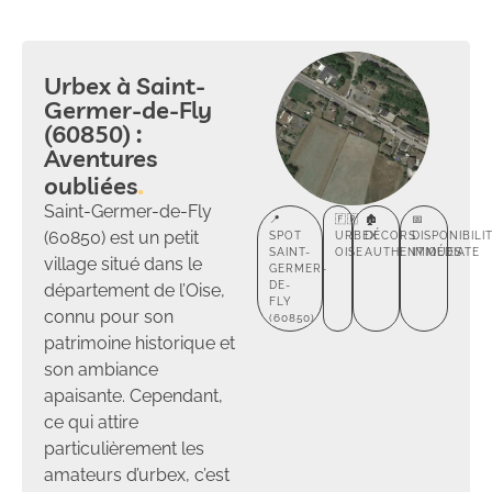
Urbex à Saint-
Germer-de-Fly
(60850) :
Aventures
oubliées
Saint-Germer-de-Fly
📍
🇫🇷
🏚️
📅
(60850) est un petit
SPOT
URBEX
DÉCORS
DISPONIBILI
SAINT-
OISE
AUTHENTIQUES
IMMÉDIATE
village situé dans le
GERMER-
DE-
département de l’Oise,
FLY
connu pour son
(60850)
patrimoine historique et
son ambiance
apaisante. Cependant,
ce qui attire
particulièrement les
amateurs d’urbex, c’est