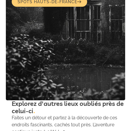
SPOTS HAUTS-DE-FRANCE
Explorez d'autres lieux oubliés près de
celui-ci
Faites un détour et partez à la découverte de ces
endroits fascinants, cachés tout près. L’aventure