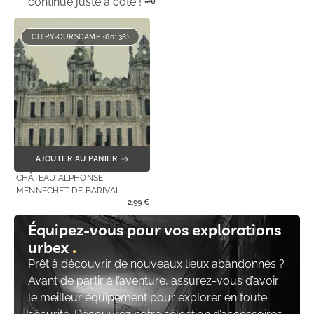
continue juste à côté ! 🗝️
CHIRY-OURSCAMP (60138)
AJOUTER AU PANIER
CHÂTEAU ALPHONSE
MENNECHET DE BARIVAL
2,99
€
Équipez-vous pour vos explorations
urbex
Prêt à découvrir de nouveaux lieux abandonnés ?
Avant de partir à l’aventure, assurez-vous d’avoir
le meilleur équipement pour explorer en toute