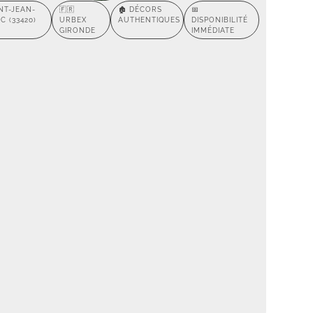
NT-JEAN-
🇫🇷
🏚️ DÉCORS
📅
C (33420)
URBEX
AUTHENTIQUES
DISPONIBILITÉ
GIRONDE
IMMÉDIATE