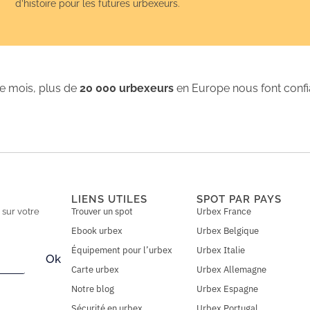
d’histoire pour les futures urbexeurs.
 mois, plus de
20 000 urbexeurs
en Europe nous font conf
LIENS UTILES
SPOT PAR PAYS
Trouver un spot
Urbex France
n
sur votre
Ebook urbex
Urbex Belgique
Équipement pour l’urbex
Urbex Italie
Ok
Carte urbex
Urbex Allemagne
Notre blog
Urbex Espagne
Sécurité en urbex
Urbex Portugal