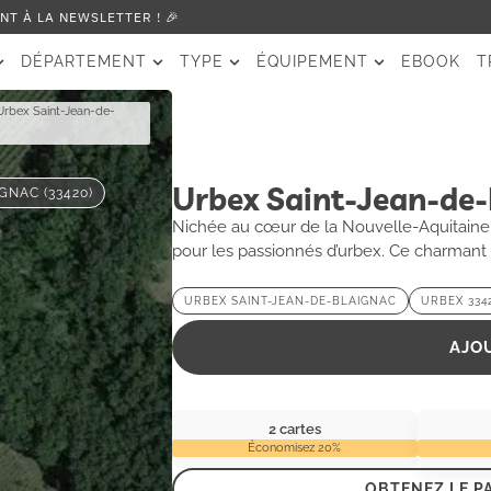
T À LA NEWSLETTER ! 🎉
DÉPARTEMENT
TYPE
ÉQUIPEMENT
EBOOK
T
Urbex Saint-Jean-de-
Urbex Saint-Jean-de-
GNAC (33420)
Nichée au cœur de la Nouvelle-Aquitaine, 
pour les passionnés d’urbex. Ce charmant 
pittoresques, dissimule des lieux oubliés 
en ruine aux vestiges d’une époque révolu
URBEX SAINT-JEAN-DE-BLAIGNAC
URBEX 3342
d’exploration. Parfait pour les amateurs d
AJO
décors authentiques, Saint-Jean-de-Blai
incontournable pour ceux qui souhaitent 
2 cartes
Économisez 20%
OBTENEZ LE P