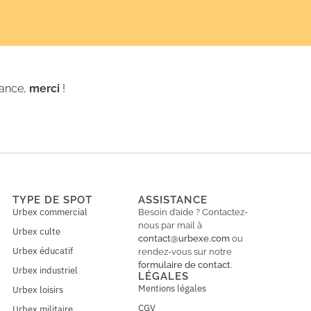
iance,
merci
!
TYPE DE SPOT
ASSISTANCE
Urbex commercial
Besoin d’aide ? Contactez-
nous par mail à
Urbex culte
contact@urbexe.com
ou
Urbex éducatif
rendez-vous sur notre
formulaire de contact
.
Urbex industriel
LÉGALES
Mentions légales
Urbex loisirs
CGV
Urbex militaire