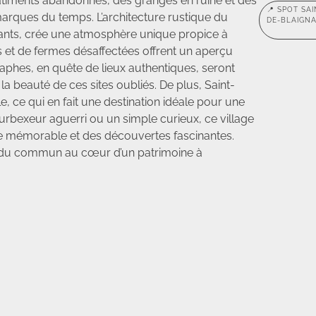
âtiments abandonnés, des granges en ruine et des
📍 SPOT SAI
arques du temps. L’architecture rustique du
DE-BLAIGNA
ants, crée une atmosphère unique propice à
ers et de fermes désaffectées offrent un aperçu
raphes, en quête de lieux authentiques, seront
a beauté de ces sites oubliés. De plus, Saint-
, ce qui en fait une destination idéale pour une
urbexeur aguerri ou un simple curieux, ce village
e mémorable et des découvertes fascinantes.
 du commun au cœur d’un patrimoine à