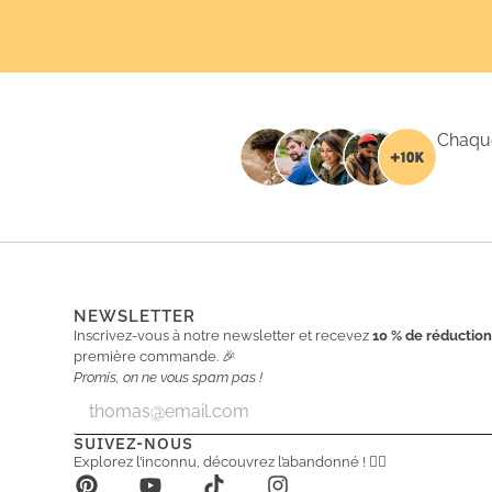
Chaque
NEWSLETTER
Inscrivez-vous à notre newsletter et recevez
10 % de réductio
première commande. 🎉
Promis, on ne vous spam pas !
E
E
m
m
a
a
SUIVEZ-NOUS
i
i
Explorez l’inconnu, découvrez l’abandonné ! 🕵️‍♂️
l
l
*