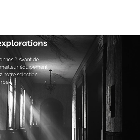
explorations
onnés ? Avant de
e meilleur équipement
z notre sélection
urbex.