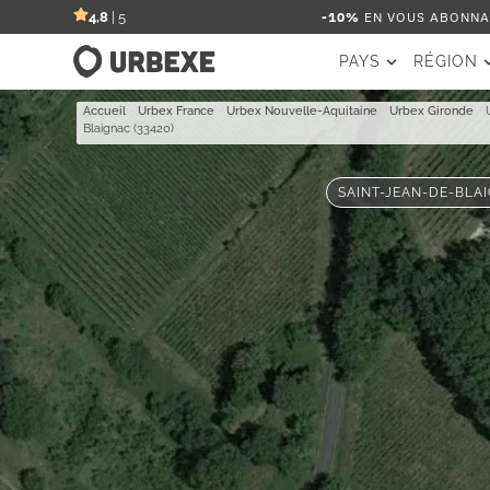
-10%
EN VOUS ABONNAN
4,8
| 5
PAYS
RÉGION
Accueil
-
Urbex France
-
Urbex Nouvelle-Aquitaine
-
Urbex Gironde
-
Blaignac (33420)
SAINT-JEAN-DE-BLAI