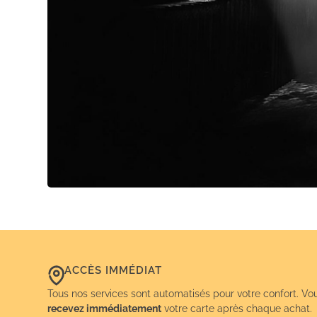
ACCÈS IMMÉDIAT
Tous nos services sont automatisés pour votre confort. Vo
recevez immédiatement
votre carte après chaque achat.