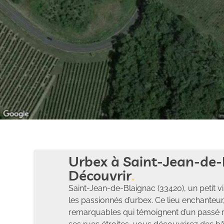
Urbex à Saint-Jean-de-B
Découvrir
Saint-Jean-de-Blaignac (33420), un petit v
les passionnés d’urbex. Ce lieu enchanteur,
remarquables qui témoignent d’un passé r