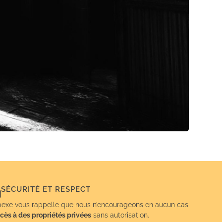
SÉCURITÉ ET RESPECT
exe vous rappelle que nous n’encourageons en aucun cas
cès à des propriétés privées
sans autorisation.