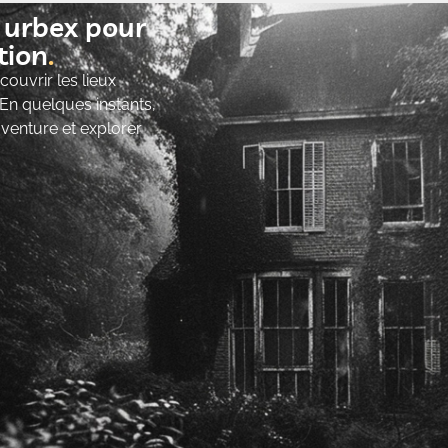
t urbex pour
ion​
ouvrir les lieux
 En quelques instants,
’aventure et explorer