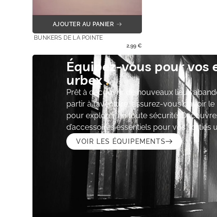
AJOUTER AU PANIER
BUNKERS DE LA POINTE
2,99
€
Équipez-vous pour vos 
urbex
Prêt à découvrir de nouveaux lieux aband
partir à l’aventure, assurez-vous d’avoir l
pour explorer en toute sécurité. Découvre
d’accessoires essentiels pour vos sorties 
VOIR LES ÉQUIPEMENTS