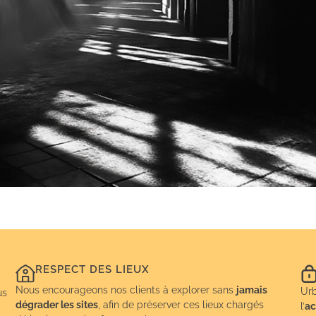
RESPECT DES LIEUX
Nous encourageons nos clients à explorer sans
jamais
Urb
us
dégrader les sites
, afin de préserver ces lieux chargés
l’
ac