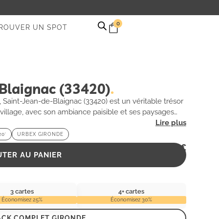
0
ROUVER UN SPOT
Blaignac (33420)
Saint-Jean-de-Blaignac (33420) est un véritable trésor
village, avec son ambiance paisible et ses paysages
qui racontent des histoires fascinantes. Des bâtiments
e, chaque coin de rue offre une opportunité
0′
URBEX GIRONDE
e sensations fortes et les photographes en quête de
2,99
€
UTER AU PANIER
gnac se présente comme une destination
plonger dans l’âme d’un patrimoine méconnu.
3 cartes
4+ cartes
Économisez 25%
Économisez 30%
ACK COMPLET GIRONDE