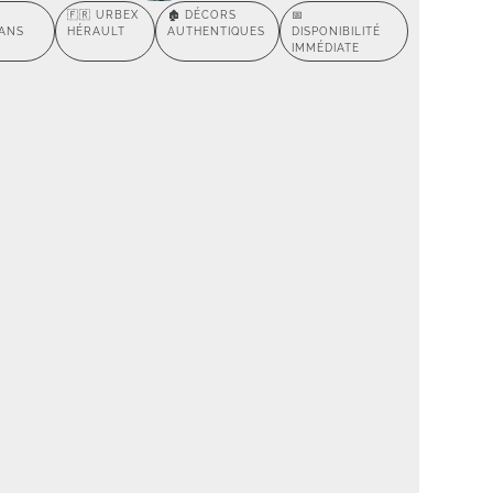
🇫🇷 URBEX
🏚️ DÉCORS
📅
SANS
HÉRAULT
AUTHENTIQUES
DISPONIBILITÉ
IMMÉDIATE