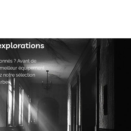
explorations
onnés ? Avant de
e meilleur équipement
z notre sélection
urbex.