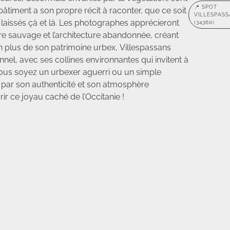
📍 SPOT
bâtiment a son propre récit à raconter, que ce soit
VILLESPAS
 laissés çà et là. Les photographes apprécieront
(34360)
ure sauvage et l’architecture abandonnée, créant
n plus de son patrimoine urbex, Villespassans
nel, avec ses collines environnantes qui invitent à
vous soyez un urbexer aguerri ou un simple
 par son authenticité et son atmosphère
r ce joyau caché de l’Occitanie !