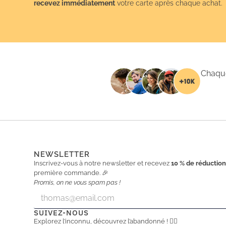
recevez immédiatement
votre carte après chaque achat.
Chaque
NEWSLETTER
Inscrivez-vous à notre newsletter et recevez
10 % de réductio
première commande. 🎉
Promis, on ne vous spam pas !
E
E
m
m
a
a
SUIVEZ-NOUS
i
i
Explorez l’inconnu, découvrez l’abandonné ! 🕵️‍♂️
l
l