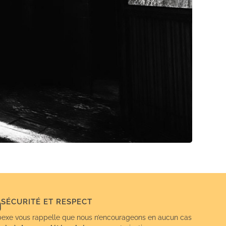
SÉCURITÉ ET RESPECT
exe vous rappelle que nous n’encourageons en aucun cas