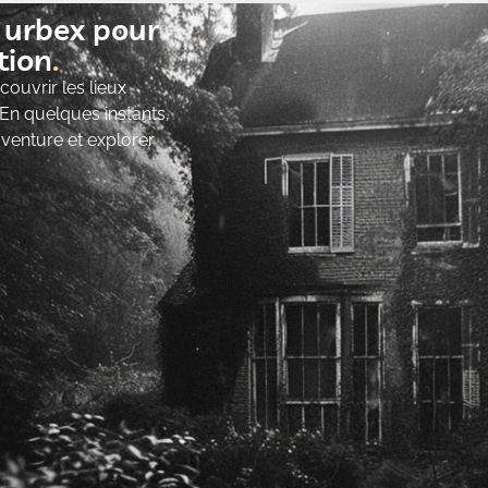
t urbex pour
ion​
ouvrir les lieux
 En quelques instants,
’aventure et explorer