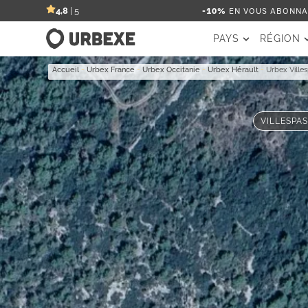
-10%
EN VOUS ABONNAN
4,8
| 5
PAYS
RÉGION
Accueil
-
Urbex France
-
Urbex Occitanie
-
Urbex Hérault
-
Urbex Ville
VILLESPAS