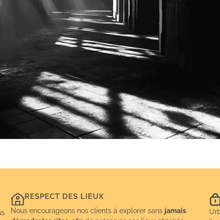
RESPECT DES LIEUX
Nous encourageons nos clients à explorer sans
jamais
Urb
us