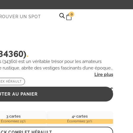
0
ROUVER UN SPOT
(34360)
 (34360) est un véritable trésor pour les amateurs
rustique, abrite des vestiges fascinants d’une époque
enveloppées par la végétation, offrent un décor
 coins et recoins, vous découvrirez des histoires
EX HÉRAULT
le. Si vous êtes en quête d’aventure et de sensations
2,99
€
érience inoubliable.
UTER AU PANIER
3 cartes
4+ cartes
Économisez 25%
Économisez 30%
ACK COMPLET HÉRAULT