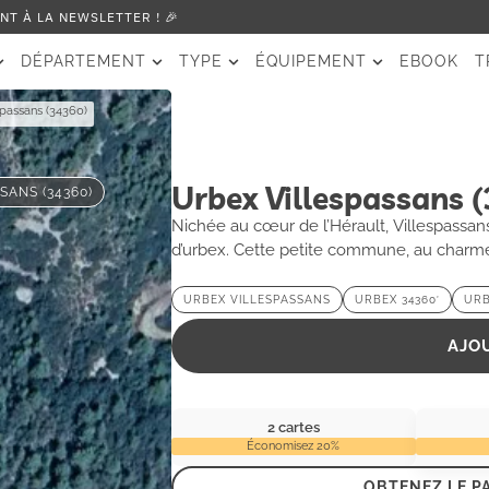
T À LA NEWSLETTER ! 🎉
DÉPARTEMENT
TYPE
ÉQUIPEMENT
EBOOK
T
spassans (34360)
Urbex Villespassans 
SANS (34360)
Nichée au cœur de l’Hérault, Villespassans
d’urbex. Cette petite commune, au charme 
révolue. Les ruines d’anciennes bâtisses, 
mystérieux et enchanteur. En explorant ses
URBEX VILLESPASSANS
URBEX 34360′
URB
oubliées et des paysages à couper le souff
fortes, Villespassans vous promet une exp
AJO
2 cartes
Économisez 20%
OBTENEZ LE P