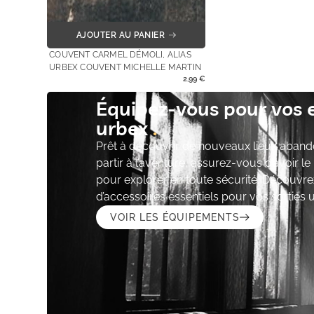
AJOUTER AU PANIER
COUVENT CARMEL DÉMOLI, ALIAS
URBEX COUVENT MICHELLE MARTIN
2,99
€
Équipez-vous pour vos 
urbex
Prêt à découvrir de nouveaux lieux aband
partir à l’aventure, assurez-vous d’avoir l
pour explorer en toute sécurité. Découvre
d’accessoires essentiels pour vos sorties 
VOIR LES ÉQUIPEMENTS