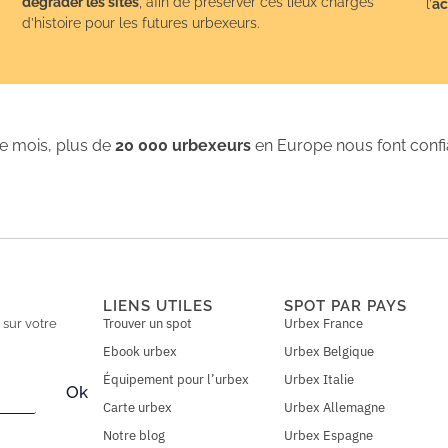
dégrader les sites
, afin de préserver ces lieux chargés
l’
ac
d’histoire pour les futures urbexeurs.
 mois, plus de
20 000 urbexeurs
en Europe nous font conf
LIENS UTILES
SPOT PAR PAYS
Trouver un spot
Urbex France
n
sur votre
Ebook urbex
Urbex Belgique
Équipement pour l’urbex
Urbex Italie
Ok
Carte urbex
Urbex Allemagne
Notre blog
Urbex Espagne