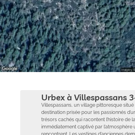
Urbex à Villespassans 3
Villespassans, un village pittoresque situé
destination prisée pour les passionnés d’
trésors cachés qui racontent l’histoire de 
immédiatement captivé par l’atmosphère un
rencontrent. Les vestiges d’anciennes dem