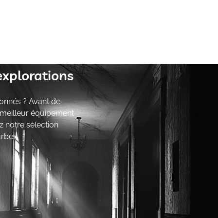
explorations
onnés ? Avant de
e meilleur équipement
z notre sélection
urbex.