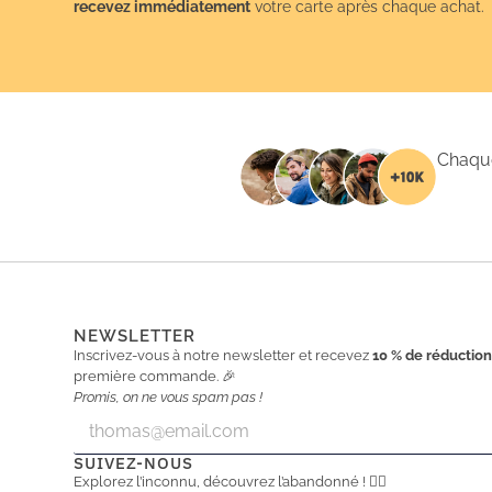
recevez immédiatement
votre carte après chaque achat.
Chaque
NEWSLETTER
Inscrivez-vous à notre newsletter et recevez
10 % de réductio
première commande. 🎉
Promis, on ne vous spam pas !
E
E
m
m
a
a
SUIVEZ-NOUS
i
i
Explorez l’inconnu, découvrez l’abandonné ! 🕵️‍♂️
l
l