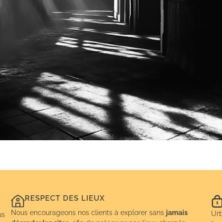
RESPECT DES LIEUX
Nous encourageons nos clients à explorer sans
jamais
Urb
us