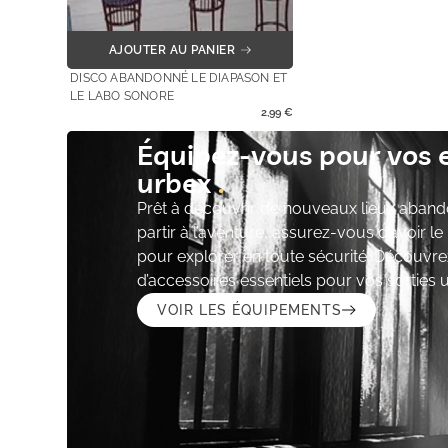
AJOUTER AU PANIER
DISCO ABANDONNÉ LE DIAPASON ET
LE LABO SONORE
2,99
€
Équipez-vous pour vos 
urbex
Prêt à découvrir de nouveaux lieux aband
partir à l’aventure, assurez-vous d’avoir l
pour explorer en toute sécurité. Découvre
d’accessoires essentiels pour vos sorties 
VOIR LES ÉQUIPEMENTS