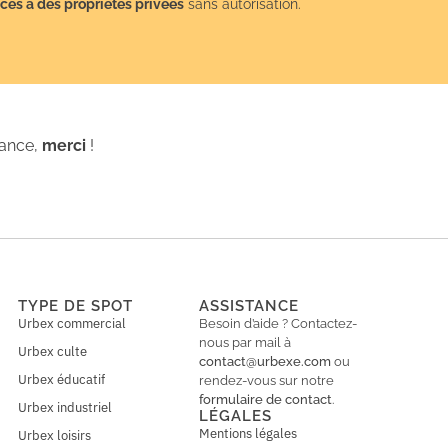
cès à des propriétés privées
sans autorisation.
iance,
merci
!
TYPE DE SPOT
ASSISTANCE
Urbex commercial
Besoin d’aide ? Contactez-
nous par mail à
Urbex culte
contact@urbexe.com
ou
Urbex éducatif
rendez-vous sur notre
formulaire de contact
.
Urbex industriel
LÉGALES
Mentions légales
Urbex loisirs