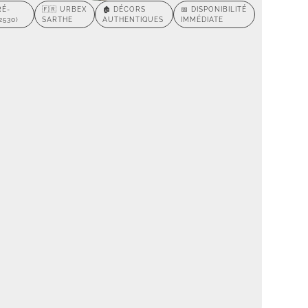
RÉ-
🇫🇷 URBEX
🏚️ DÉCORS
📅 DISPONIBILITÉ
2530)
SARTHE
AUTHENTIQUES
IMMÉDIATE