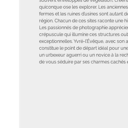
souvent enveloppés de végétation, créent
quiconque ose les explorer. Les anciennes
fermes et les ruines d’usines sont autant 
région. Chacun de ces sites raconte une his
Les passionnés de photographie apprécier
crépuscule qui illumine ces structures oub
exceptionnelles. Yvré-l’Évêque, avec son 
constitue le point de départ idéal pour un
un urbexeur aguerri ou un novice à la rec
de vous séduire par ses charmes cachés 