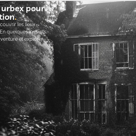
t urbex pour
ion​
ouvrir les lieux
 En quelques instants,
’aventure et explorer