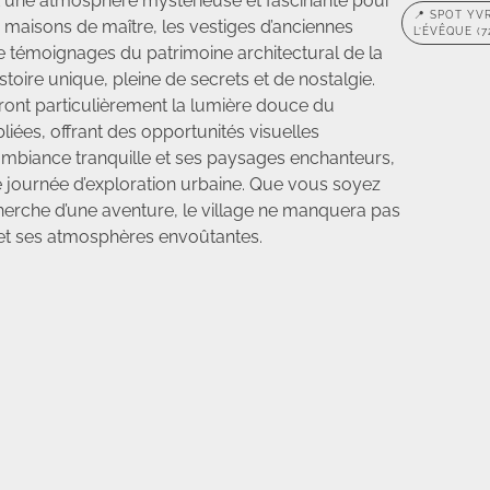
 une atmosphère mystérieuse et fascinante pour
📍 SPOT YV
 maisons de maître, les vestiges d’anciennes
L’ÉVÊQUE (7
de témoignages du patrimoine architectural de la
toire unique, pleine de secrets et de nostalgie.
ont particulièrement la lumière douce du
liées, offrant des opportunités visuelles
ambiance tranquille et ses paysages enchanteurs,
e journée d’exploration urbaine. Que vous soyez
herche d’une aventure, le village ne manquera pas
et ses atmosphères envoûtantes.