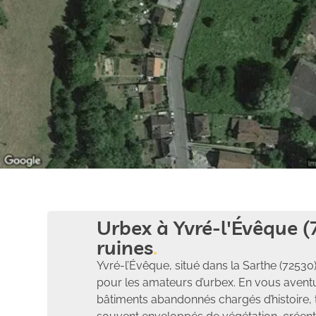
Urbex à Yvré-l'Évêque (
ruines
Yvré-l’Évêque, situé dans la Sarthe (72530)
pour les amateurs d’urbex. En vous avent
bâtiments abandonnés chargés d’histoire, 