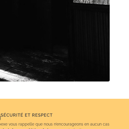
SÉCURITÉ ET RESPECT
exe vous rappelle que nous n’encourageons en aucun cas