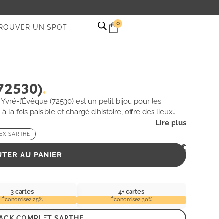
0
ROUVER UN SPOT
(72530)
vré-l’Évêque (72530) est un petit bijou pour les
 la fois paisible et chargé d’histoire, offre des lieux
Les vestiges de constructions anciennes, enveloppés
 à l’exploration. Que vous soyez un photographe en
EX SARTHE
’histoires oubliées, Yvré-l’Évêque saura captiver
2,99
€
é.
UTER AU PANIER
3 cartes
4+ cartes
Économisez 25%
Économisez 30%
PACK COMPLET SARTHE