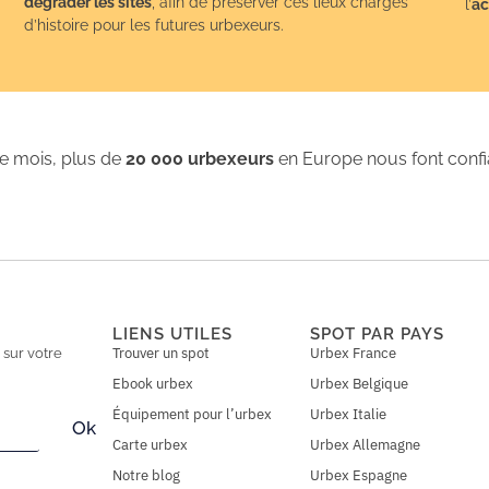
dégrader les sites
, afin de préserver ces lieux chargés
l’
ac
d’histoire pour les futures urbexeurs.
 mois, plus de
20 000 urbexeurs
en Europe nous font conf
LIENS UTILES
SPOT PAR PAYS
Trouver un spot
Urbex France
n
sur votre
Ebook urbex
Urbex Belgique
Équipement pour l’urbex
Urbex Italie
Ok
Carte urbex
Urbex Allemagne
Notre blog
Urbex Espagne