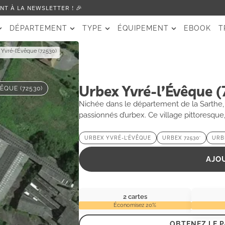
T À LA NEWSLETTER ! 🎉
DÉPARTEMENT
TYPE
ÉQUIPEMENT
EBOOK
T
 Yvré-l’Évêque (72530)
Urbex Yvré-l’Évêque 
ÊQUE (72530)
Nichée dans le département de la Sarthe, Y
passionnés d’urbex. Ce village pittoresque, à
abandonnés témoignant d’un passé riche. 
de mystère et de nature sauvage, invitent
URBEX YVRÉ-L’ÉVÊQUE
URBEX 72530′
URB
quête de paysages uniques ou un amateur d
votre imagination et éveiller votre curiosit
AJO
2 cartes
Économisez 20%
OBTENEZ LE 