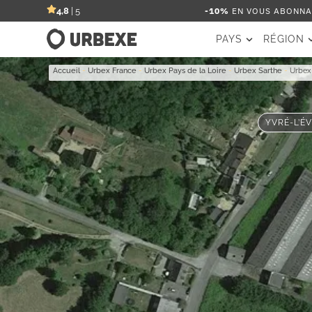
-10%
EN VOUS ABONNAN
4,8
| 5
PAYS
RÉGION
Accueil
-
Urbex France
-
Urbex Pays de la Loire
-
Urbex Sarthe
-
Urbex
YVRÉ-L’ÉV