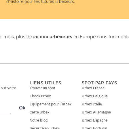
d’histoire pour les futures urbexeurs.
 mois, plus de
20 000 urbexeurs
en Europe nous font conf
LIENS UTILES
SPOT PAR PAYS
Trouver un spot
Urbex France
n
sur votre
Ebook urbex
Urbex Belgique
Équipement pour l’urbex
Urbex Italie
Ok
Carte urbex
Urbex Allemagne
Notre blog
Urbex Espagne
Sécurité en urbex
Urbex Portugal