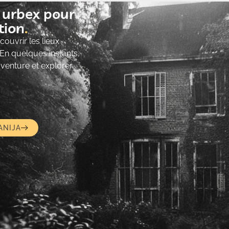
t urbex pour
ion​
ouvrir les lieux
 En quelques instants,
’aventure et explorer
ANIJA