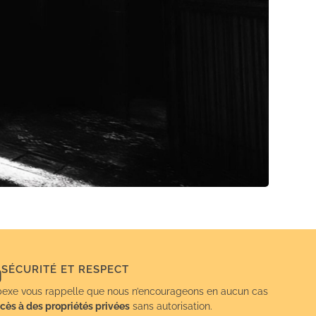
SÉCURITÉ ET RESPECT
exe vous rappelle que nous n’encourageons en aucun cas
cès à des propriétés privées
sans autorisation.