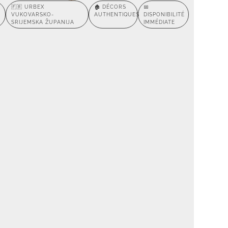
🇫🇷 URBEX
🏚️ DÉCORS
📅
VUKOVARSKO-
AUTHENTIQUES
DISPONIBILITÉ
SRIJEMSKA ŽUPANIJA
IMMÉDIATE