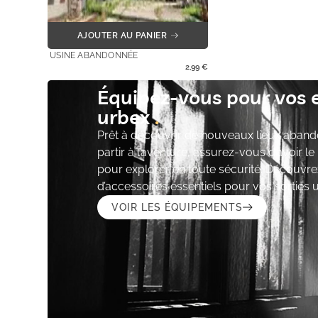
AJOUTER AU PANIER
USINE ABANDONNÉE
2,99
€
Équipez-vous pour vos 
urbex
Prêt à découvrir de nouveaux lieux aband
partir à l’aventure, assurez-vous d’avoir l
pour explorer en toute sécurité. Découvre
d’accessoires essentiels pour vos sorties 
VOIR LES ÉQUIPEMENTS