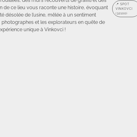
rouillées, des murs recouverts de graffiti et des
📍 SPOT
n de ce lieu vous raconte une histoire, évoquant
VINKOVCI
(32100)
uté désolée de l’usine, mêlée à un sentiment
es photographes et les explorateurs en quête de
xpérience unique à Vinkovci !