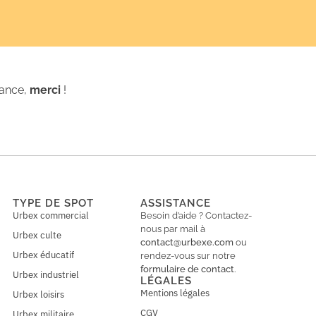
iance,
merci
!
TYPE DE SPOT
ASSISTANCE
Urbex commercial
Besoin d’aide ? Contactez-
nous par mail à
Urbex culte
contact@urbexe.com
ou
Urbex éducatif
rendez-vous sur notre
formulaire de contact
.
Urbex industriel
LÉGALES
Mentions légales
Urbex loisirs
CGV
Urbex militaire