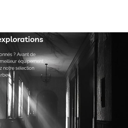
explorations
onnés ? Avant de
e meilleur équipement
z notre sélection
urbex.