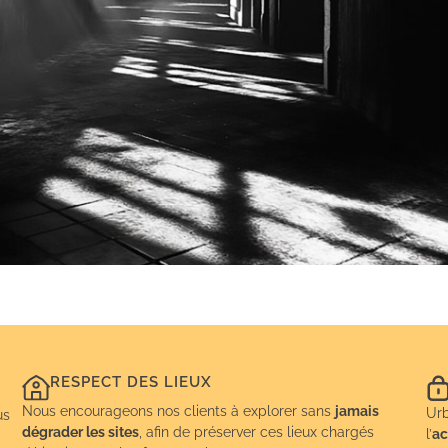
RESPECT DES LIEUX
Nous encourageons nos clients à explorer sans
jamais
Urb
us
dégrader les sites
, afin de préserver ces lieux chargés
l’
ac