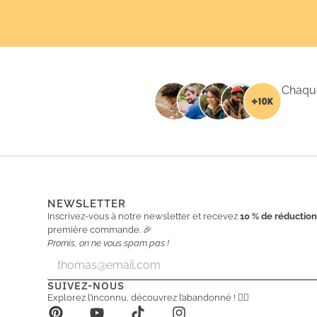
Chaque
NEWSLETTER
Inscrivez-vous à notre newsletter et recevez
10 % de réductio
première commande. 🎉
Promis, on ne vous spam pas !
E
E
m
m
a
a
SUIVEZ-NOUS
i
i
Explorez l’inconnu, découvrez l’abandonné ! 🕵️‍♂️
l
l
*