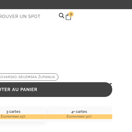
0
ROUVER UN SPOT
KOVARSKO-SRIJEMSKA ŽUPANIJA
2,99
€
UTER AU PANIER
3 cartes
4+ cartes
Économisez 25%
Économisez 30%