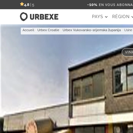
-10%
EN VOUS ABONNAN
4,8
| 5
PAYS
RÉGION
Accueil
-
Urbex Croatie
-
Urbex Vukovarsko-srijemska županija
-
Usine
VIN