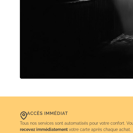
ACCÈS IMMÉDIAT
Tous nos services sont automatisés pour votre confort. Vo
recevez immédiatement
votre carte après chaque achat.