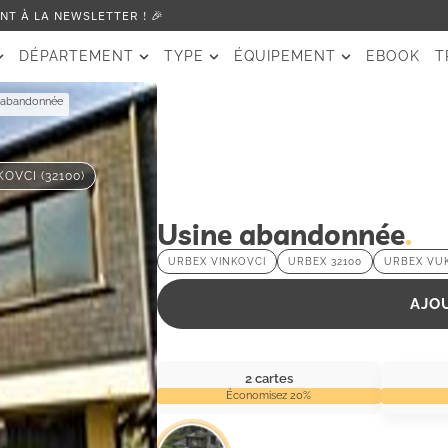
T À LA NEWSLETTER ! 🎉
DÉPARTEMENT
TYPE
ÉQUIPEMENT
EBOOK
T
 abandonnée
KOVCI (32100)
Usine abandonnée
URBEX VINKOVCI
URBEX 32100
URBEX VU
AJO
2 cartes
Économisez 20%