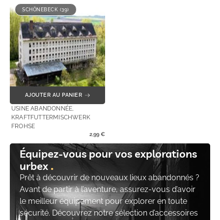
SCHÖNEBECK (39)
AJOUTER AU PANIER
USINE ABANDONNÉE,
KRAFTFUTTERMISCHWERK
FROHSE
2,99
€
Équipez-vous pour vos explorations
urbex
Prêt à découvrir de nouveaux lieux abandonnés ?
Avant de partir à l’aventure, assurez-vous d’avoir
le meilleur équipement pour explorer en toute
sécurité. Découvrez notre sélection d’accessoires