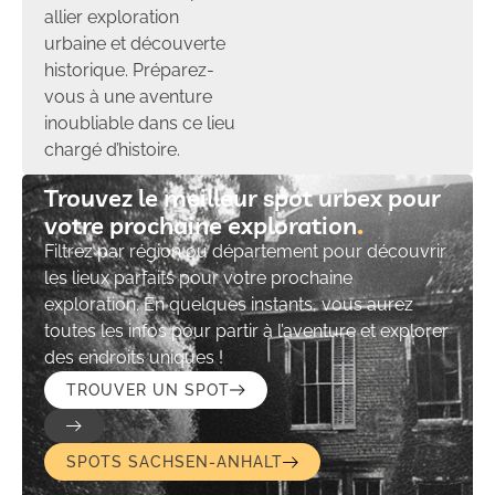
allier exploration
urbaine et découverte
historique. Préparez-
vous à une aventure
inoubliable dans ce lieu
chargé d’histoire.
Trouvez le meilleur spot urbex pour
votre prochaine exploration​
Filtrez par région ou département pour découvrir
les lieux parfaits pour votre prochaine
exploration. En quelques instants, vous aurez
toutes les infos pour partir à l’aventure et explorer
des endroits uniques !
TROUVER UN SPOT
SPOTS SACHSEN-ANHALT