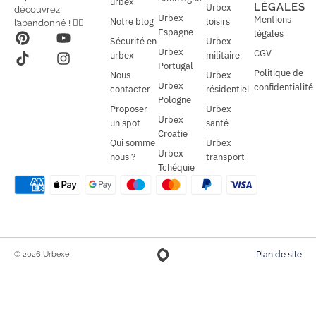
l
urbex
l
LÉGALES
Urbex
découvrez
*
Urbex
Mentions
Notre blog
loisirs
l’abandonné ! 🕵️‍♂️
Espagne
légales
Sécurité en
Urbex
Urbex
CGV
urbex
militaire
Portugal
Politique de
Nous
Urbex
Urbex
confidentialité
contacter
résidentiel
Pologne
Proposer
Urbex
Urbex
un spot
santé
Croatie
Qui somme
Urbex
Urbex
nous ?
transport
Tchéquie
© 2026 Urbexe
Plan de site