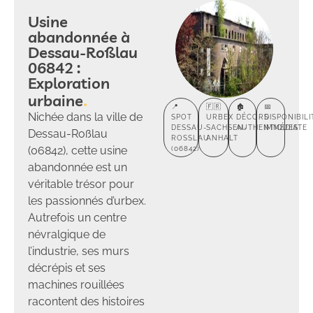
Usine
abandonnée à
Dessau-Roßlau
06842 :
Exploration
urbaine
📍
🇫🇷
🏚️
📅
Nichée dans la ville de
SPOT
URBEX
DÉCORS
DISPONIBILI
DESSAU-
SACHSEN-
AUTHENTIQUES
IMMÉDIATE
Dessau-Roßlau
ROSSLAU (
ANHALT
(06842), cette usine
06842)
abandonnée est un
véritable trésor pour
les passionnés d’urbex.
Autrefois un centre
névralgique de
l’industrie, ses murs
décrépis et ses
machines rouillées
racontent des histoires