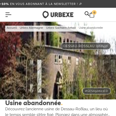
-10%
EN VOUS ABONNANT À LA NEWSLETTER ! 🎉
0
Accueil
-
Urbex Allemagne
-
Urbex Sachsen-Anhalt
-
Usine abandonnée
DESSAU-ROSSLAU (06842)
#GESA90603CD
Usine abandonnée
Découvrez l’ancienne usine de Dessau-Roßlau, un lieu où
le temps semble s’être figé. Plongez dans une atmosphère