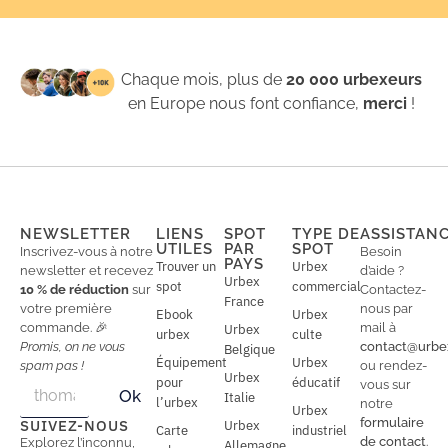
Chaque mois, plus de
20 000 urbexeurs
en Europe nous font confiance,
merci
!
NEWSLETTER
LIENS
SPOT
TYPE DE
ASSISTAN
UTILES
PAR
SPOT
Inscrivez-vous à notre
Besoin
PAYS
Trouver un
Urbex
newsletter et recevez
d’aide ?
Urbex
spot
commercial
10 % de réduction
sur
Contactez-
France
votre première
nous par
Ebook
Urbex
commande. 🎉
mail à
Urbex
urbex
culte
Promis, on ne vous
contact@urbe
Belgique
Équipement
Urbex
spam pas !
ou rendez-
Urbex
E
pour
éducatif
E
vous sur
Ok
Italie
m
m
l’urbex
notre
Urbex
a
a
formulaire
SUIVEZ-NOUS
Urbex
Carte
industriel
i
i
de contact
.
Explorez l’inconnu,
Allemagne