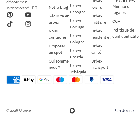
LÉGALES
Urbex
découvrez
*
Urbex
Mentions
Notre blog
loisirs
l’abandonné ! 🕵️‍♂️
Espagne
légales
Sécurité en
Urbex
Urbex
CGV
urbex
militaire
Portugal
Politique de
Nous
Urbex
Urbex
confidentialité
contacter
résidentiel
Pologne
Proposer
Urbex
Urbex
un spot
santé
Croatie
Qui somme
Urbex
Urbex
nous ?
transport
Tchéquie
© 2026 Urbexe
Plan de site