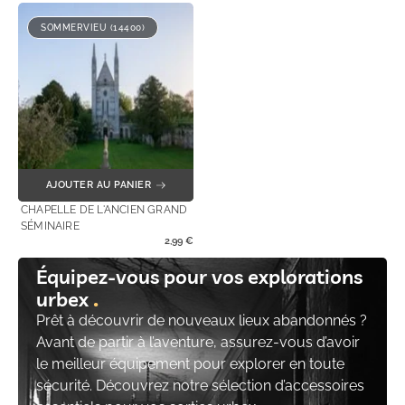
SOMMERVIEU (14400)
AJOUTER AU PANIER
CHAPELLE DE L'ANCIEN GRAND
SÉMINAIRE
2,99
€
Équipez-vous pour vos explorations
urbex
Prêt à découvrir de nouveaux lieux abandonnés ?
Avant de partir à l’aventure, assurez-vous d’avoir
le meilleur équipement pour explorer en toute
sécurité. Découvrez notre sélection d’accessoires