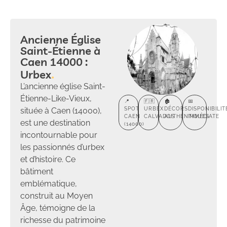
Ancienne Église
Saint-Étienne à
Caen 14000 :
Urbex
L’ancienne église Saint-
Étienne-Like-Vieux,
📍
🇫🇷
🏚️
📅
située à Caen (14000),
SPOT
URBEX
DÉCORS
DISPONIBILIT
CAEN
CALVADOS
AUTHENTIQUES
IMMÉDIATE
est une destination
(14000)
incontournable pour
les passionnés d’urbex
et d’histoire. Ce
bâtiment
emblématique,
construit au Moyen
Âge, témoigne de la
richesse du patrimoine