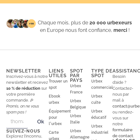
Chaque mois, plus de
20 000 urbexeurs
en Europe nous font confiance,
merci
!
NEWSLETTER
LIENS
SPOT
TYPE DE
ASSISTAN
UTILES
PAR
SPOT
Inscrivez-vous à notre
Besoin
PAYS
Trouver un
Urbex
newsletter et recevez
d’aide ?
Urbex
spot
commercial
10 % de réduction
sur
Contactez-
France
votre première
nous par
Ebook
Urbex
commande. 🎉
mail à
Urbex
urbex
culte
Promis, on ne vous
contact@urbe
Belgique
Équipement
Urbex
spam pas !
ou rendez-
Urbex
E
pour
éducatif
E
vous sur
Ok
Italie
m
m
l’urbex
notre
Urbex
a
a
formulaire
SUIVEZ-NOUS
Urbex
Carte
industriel
i
i
de contact
.
Explorez l’inconnu,
Allemagne
l
urbex
l