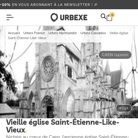
-10%
EN VOUS ABONNANT À LA NEWSLETTER ! 🎉
0
Accueil
-
Urbex France
-
Urbex Normandie
-
Urbex Calvados
-
Vieille église
Saint-Étienne-Like-Vieux
CAEN (14000)
#C9X
Vieille église Saint-Étienne-Like-
Vieux
Nichée au cœur de Caen, l’ancienne église Saint-Étienne-