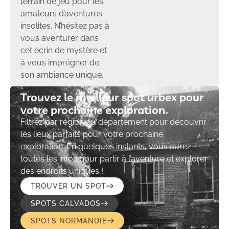
terrain de jeu pour les
amateurs d’aventures
insolites. N’hésitez pas à
vous aventurer dans
cet écrin de mystère et
à vous imprégner de
son ambiance unique.
Trouvez le meilleur spot urbex pour
votre prochaine exploration​
Filtrez par région ou département pour découvrir
les lieux parfaits pour votre prochaine
exploration. En quelques instants, vous aurez
toutes les infos pour partir à l’aventure et explorer
des endroits uniques !
TROUVER UN SPOT
SPOTS CALVADOS
SPOTS NORMANDIE