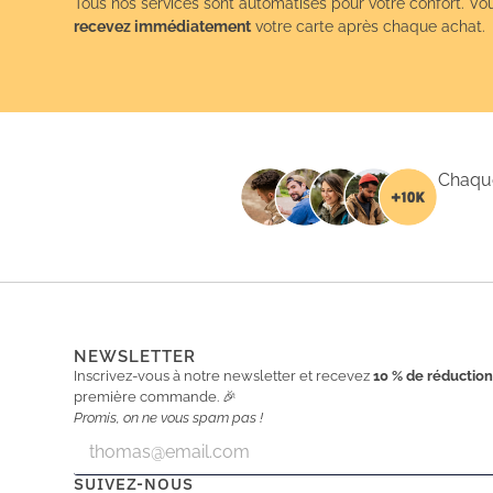
Tous nos services sont automatisés pour votre confort. Vo
recevez immédiatement
votre carte après chaque achat.
Chaque
NEWSLETTER
Inscrivez-vous à notre newsletter et recevez
10 % de réductio
première commande. 🎉
Promis, on ne vous spam pas !
E
E
m
m
a
a
SUIVEZ-NOUS
i