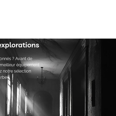
explorations
onnés ? Avant de
e meilleur équipement
z notre sélection
urbex.