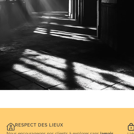
RESPECT DES LIEUX
Nous encourageons nos clients à explorer sans
jamais