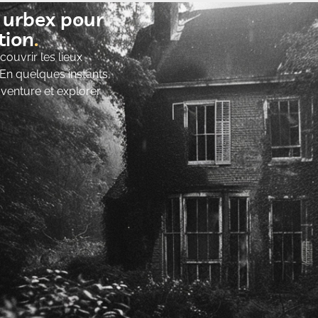
t urbex pour
ion​
ouvrir les lieux
 En quelques instants,
’aventure et explorer