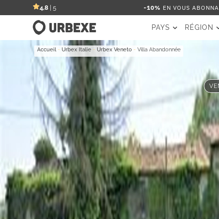
-10%
EN VOUS ABONNAN
4,8
| 5
PAYS
RÉGION
Accueil
-
Urbex Italie
-
Urbex Veneto
-
Villa Abandonnée
VE