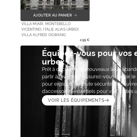
AJOUTER AU PANIER
VILLA MIARI, MONTEBELLO
VICENTINO, ITALIE ALIAS URBEX
VILLA ALFRED OGWANG
2,99
€
Équipez-vous pour vos 
urbex
Prêt à découvrir de nouveaux lieux aband
partir à l’aventure, assurez-vous d’avoir l
pour explorer en toute sécurité. Découvre
d’accessoires essentiels pour vos sorties 
VOIR LES ÉQUIPEMENTS