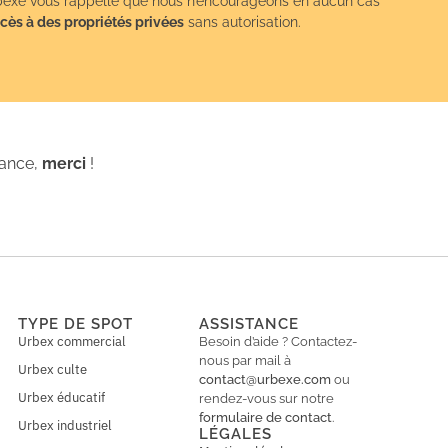
exe vous rappelle que nous n’encourageons en aucun cas
cès à des propriétés privées
sans autorisation.
iance,
merci
!
TYPE DE SPOT
ASSISTANCE
Urbex commercial
Besoin d’aide ? Contactez-
nous par mail à
Urbex culte
contact@urbexe.com
ou
Urbex éducatif
rendez-vous sur notre
formulaire de contact
.
Urbex industriel
LÉGALES