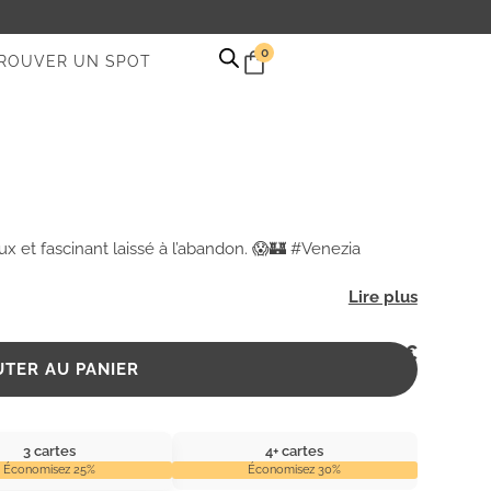
0
ROUVER UN SPOT
x et fascinant laissé à l’abandon. 😱🏰 #Venezia
2,99
€
UTER AU PANIER
3 cartes
4+ cartes
Économisez 25%
Économisez 30%