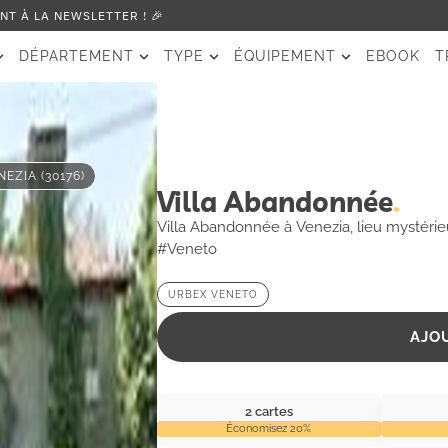
T À LA NEWSLETTER ! 🎉
DÉPARTEMENT
TYPE
ÉQUIPEMENT
EBOOK
T
NEZIA (30176)
Villa Abandonnée
Villa Abandonnée à Venezia, lieu mystérieu
#Veneto
URBEX VENETO
AJO
2 cartes
Économisez 20%