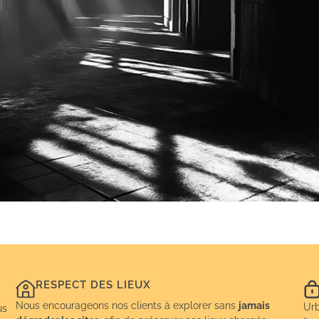
RESPECT DES LIEUX
Nous encourageons nos clients à explorer sans
jamais
Urb
us