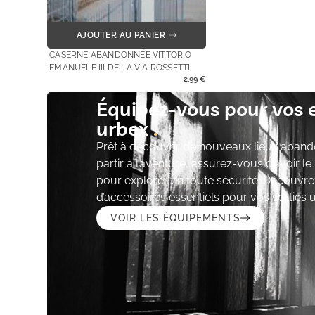
AJOUTER AU PANIER
CASERNE ABANDONNÉE VITTORIO
EMANUELE III DE LA VIA ROSSETTI
2,99
€
Équipez-vous pour vos 
urbex
Prêt à découvrir de nouveaux lieux aband
partir à l’aventure, assurez-vous d’avoir l
pour explorer en toute sécurité. Découvre
d’accessoires essentiels pour vos sorties 
VOIR LES ÉQUIPEMENTS