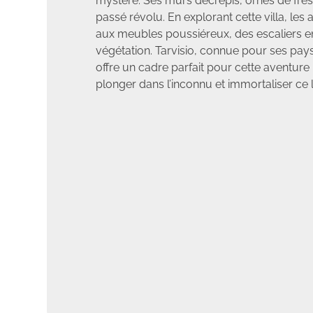
mystère. Ses murs décrépis, ornés de fres
passé révolu. En explorant cette villa, le
aux meubles poussiéreux, des escaliers en
végétation. Tarvisio, connue pour ses pay
offre un cadre parfait pour cette aventu
plonger dans l’inconnu et immortaliser ce l