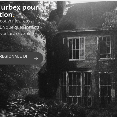
t urbex pour
ion​
ouvrir les lieux
 En quelques instants,
’aventure et explorer
REGIONALE DI