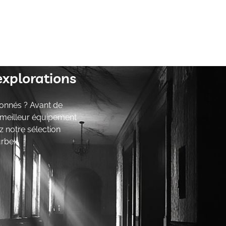
explorations
onnés ? Avant de
e meilleur équipement
z notre sélection
urbex.