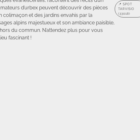
ques évanescentes, racontent des récits d’un
📍 SPOT
s amateurs d’urbex peuvent découvrir des pièces
TARVISIO
(33018)
 colimaçon et des jardins envahis par la
sages alpins majestueux et son ambiance paisible,
re hors du commun. N’attendez plus pour vous
ieu fascinant !