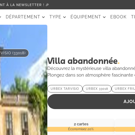
T À LA NEWSLETTER ! 🎉
DÉPARTEMENT
TYPE
ÉQUIPEMENT
EBOOK
T
VISIO (33018)
Villa abandonnée
Découvrez la mystérieuse villa abandonnée 
Plongez dans son atmosphère fascinante et
URBEX TARVISIO
URBEX 33018
URBEX FRIU
AJO
2 cartes
Économisez 20%