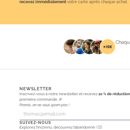
recevez immédiatement
votre carte après chaque achat.
Chaque
NEWSLETTER
Inscrivez-vous à notre newsletter et recevez
10 % de réductio
première commande. 🎉
Promis, on ne vous spam pas !
E
E
m
m
a
a
SUIVEZ-NOUS
i
i
Explorez l’inconnu, découvrez l’abandonné ! 🕵️‍♂️
l
l