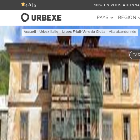
-10%
EN VOUS ABONNAN
4,8
| 5
PAYS
RÉGION
Accueil
-
Urbex Italie
-
Urbex Friuli-Venezia Giulia
-
Villa abandonnée
TAR