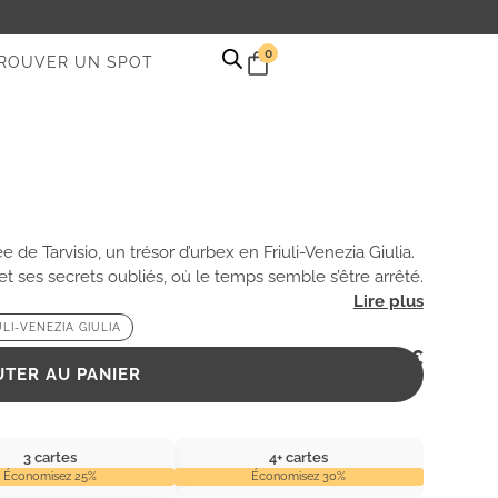
0
ROUVER UN SPOT
de Tarvisio, un trésor d’urbex en Friuli-Venezia Giulia.
 ses secrets oubliés, où le temps semble s’être arrêté.
LI-VENEZIA GIULIA
2,99
€
UTER AU PANIER
3 cartes
4+ cartes
Économisez 25%
Économisez 30%