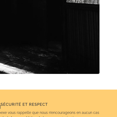
SÉCURITÉ ET RESPECT
exe vous rappelle que nous n’encourageons en aucun cas