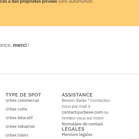
cès à des propriétés privées
sans autorisation.
iance,
merci
!
TYPE DE SPOT
ASSISTANCE
Urbex commercial
Besoin d’aide ? Contactez-
nous par mail à
Urbex culte
contact@urbexe.com
ou
Urbex éducatif
rendez-vous sur notre
formulaire de contact
.
Urbex industriel
LÉGALES
Mentions légales
Urbex loisirs