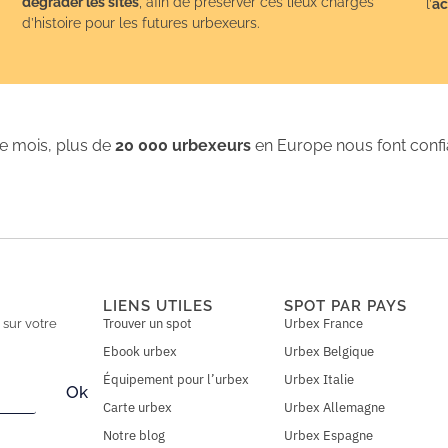
dégrader les sites
, afin de préserver ces lieux chargés
l’
ac
d’histoire pour les futures urbexeurs.
 mois, plus de
20 000 urbexeurs
en Europe nous font conf
LIENS UTILES
SPOT PAR PAYS
Trouver un spot
Urbex France
n
sur votre
Ebook urbex
Urbex Belgique
Équipement pour l’urbex
Urbex Italie
Ok
Carte urbex
Urbex Allemagne
Notre blog
Urbex Espagne