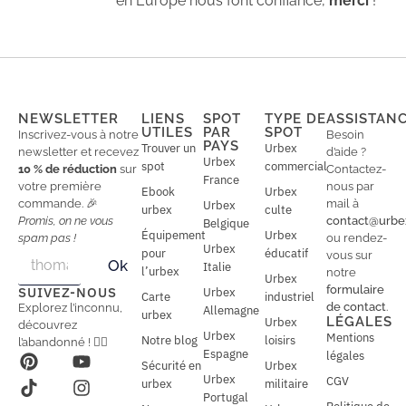
en Europe nous font confiance,
merci
!
NEWSLETTER
LIENS
SPOT
TYPE DE
ASSISTAN
UTILES
PAR
SPOT
Inscrivez-vous à notre
Besoin
PAYS
Trouver un
Urbex
newsletter et recevez
d’aide ?
Urbex
spot
commercial
10 % de réduction
sur
Contactez-
France
votre première
nous par
Ebook
Urbex
commande. 🎉
mail à
Urbex
urbex
culte
Promis, on ne vous
contact@urbe
Belgique
Équipement
Urbex
spam pas !
ou rendez-
Urbex
E
pour
éducatif
E
vous sur
Ok
Italie
m
m
l’urbex
notre
Urbex
a
a
formulaire
SUIVEZ-NOUS
Urbex
Carte
industriel
i
i
de contact
.
Explorez l’inconnu,
Allemagne
l
urbex
l
LÉGALES
Urbex
découvrez
*
Urbex
Mentions
Notre blog
loisirs
l’abandonné ! 🕵️‍♂️
Espagne
légales
Sécurité en
Urbex
Urbex
CGV
urbex
militaire
Portugal