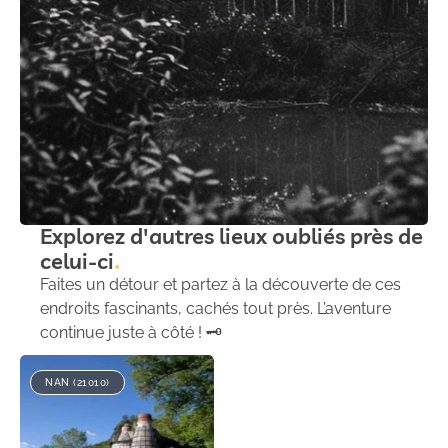
Explorez d'autres lieux oubliés près de
celui-ci
Faites un détour et partez à la découverte de ces
endroits fascinants, cachés tout près. L’aventure
continue juste à côté ! 🗝️
NAN (21010)