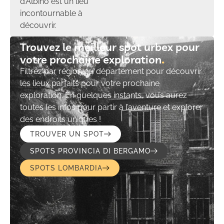
d’Albino est un lieu
incontournable à
découvrir.
Trouvez le meilleur spot urbex pour
votre prochaine exploration​
Filtrez par région ou département pour découvrir
les lieux parfaits pour votre prochaine
exploration. En quelques instants, vous aurez
toutes les infos pour partir à l’aventure et explorer
des endroits uniques !
TROUVER UN SPOT
SPOTS PROVINCIA DI BERGAMO
SPOTS LOMBARDIA