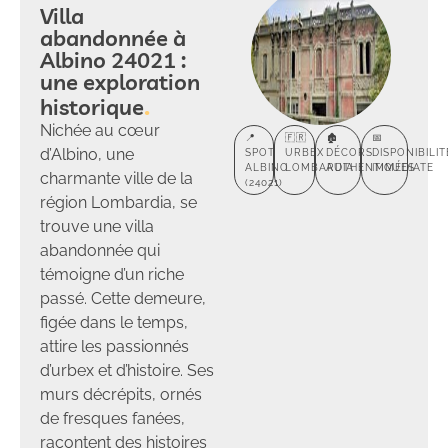
Villa
abandonnée à
Albino 24021 :
une exploration
historique
Nichée au cœur
📍
🇫🇷
🏚️
📅
d’Albino, une
SPOT
URBEX
DÉCORS
DISPONIBILIT
ALBINO
LOMBARDIA
AUTHENTIQUES
IMMÉDIATE
charmante ville de la
(24021)
région Lombardia, se
trouve une villa
abandonnée qui
témoigne d’un riche
passé. Cette demeure,
figée dans le temps,
attire les passionnés
d’urbex et d’histoire. Ses
murs décrépits, ornés
de fresques fanées,
racontent des histoires