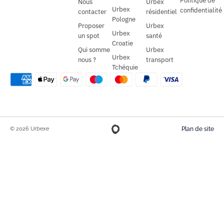
Politique de
Nous
Urbex
Urbex
confidentialité
contacter
résidentiel
Pologne
Proposer
Urbex
Urbex
un spot
santé
Croatie
Qui somme
Urbex
Urbex
nous ?
transport
Tchéquie
© 2026 Urbexe
Plan de site