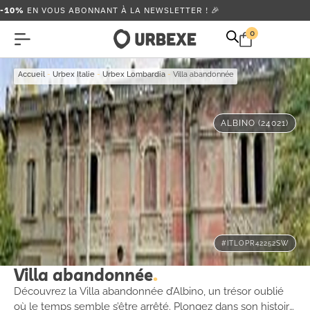
-10%
EN VOUS ABONNANT À LA NEWSLETTER ! 🎉
0
Accueil
-
Urbex Italie
-
Urbex Lombardia
-
Villa abandonnée
ALBINO (24021)
#ITLOPR42252SW
Villa abandonnée
Découvrez la Villa abandonnée d’Albino, un trésor oublié
où le temps semble s’être arrêté. Plongez dans son histoire