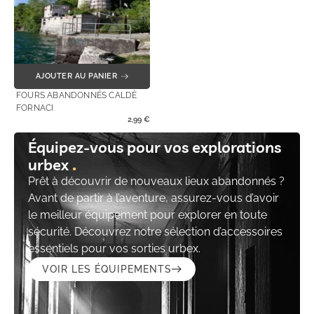
AJOUTER AU PANIER
FOURS ABANDONNÉS CALDÈ
FORNACI
2,99
€
Équipez-vous pour vos explorations
urbex
Prêt à découvrir de nouveaux lieux abandonnés ?
Avant de partir à l’aventure, assurez-vous d’avoir
le meilleur équipement pour explorer en toute
sécurité. Découvrez notre sélection d’accessoires
essentiels pour vos sorties urbex.
VOIR LES ÉQUIPEMENTS