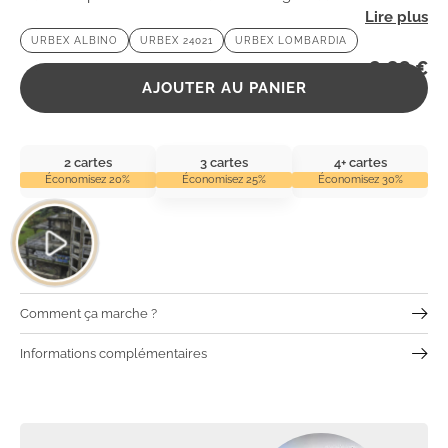
fascinante et ses secrets bien gardés. 😱
URBEX ALBINO
URBEX 24021
URBEX LOMBARDIA
2,99
€
AJOUTER AU PANIER
2 cartes
3 cartes
4+ cartes
Économisez 20%
Économisez 25%
Économisez 30%
Comment ça marche ?
Informations complémentaires