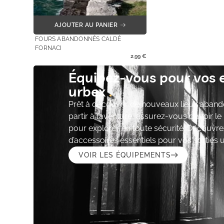
AJOUTER AU PANIER
FOURS ABANDONNÉS CALDÈ
FORNACI
2,99
€
Équipez-vous pour vos 
urbex
Prêt à découvrir de nouveaux lieux aband
partir à l’aventure, assurez-vous d’avoir l
pour explorer en toute sécurité. Découvre
d’accessoires essentiels pour vos sorties 
VOIR LES ÉQUIPEMENTS