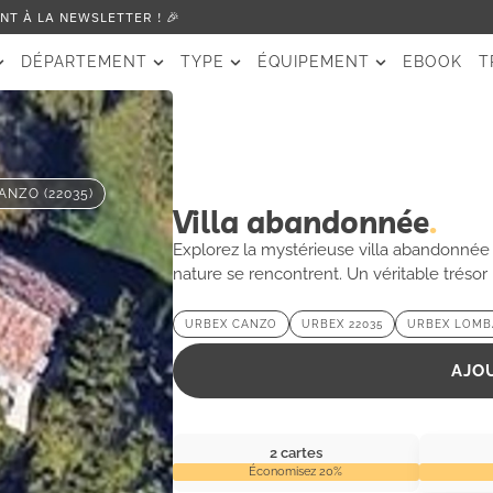
T À LA NEWSLETTER ! 🎉
DÉPARTEMENT
TYPE
ÉQUIPEMENT
EBOOK
T
ANZO (22035)
Villa abandonnée
Explorez la mystérieuse villa abandonnée d
nature se rencontrent. Un véritable trésor
URBEX CANZO
URBEX 22035
URBEX LOMB
AJO
2 cartes
Économisez 20%