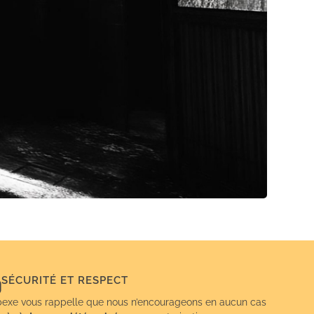
SÉCURITÉ ET RESPECT
exe vous rappelle que nous n’encourageons en aucun cas