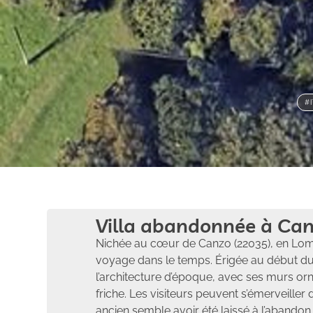
#
Villa abandonnée à Can
Nichée au cœur de Canzo (22035), en Lomba
voyage dans le temps. Érigée au début du X
l’architecture d’époque, avec ses murs or
friche. Les visiteurs peuvent s’émerveiller
ancien semble avoir été laissé à l’abandon,