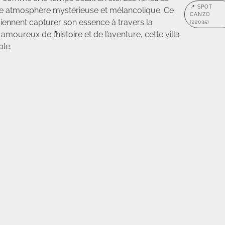
📍 SPOT
t une atmosphère mystérieuse et mélancolique. Ce
CANZO
viennent capturer son essence à travers la
(22035)
oureux de l’histoire et de l’aventure, cette villa
le.