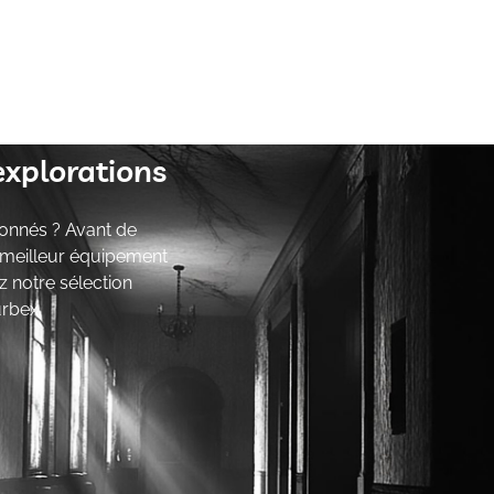
explorations
onnés ? Avant de
e meilleur équipement
z notre sélection
urbex.