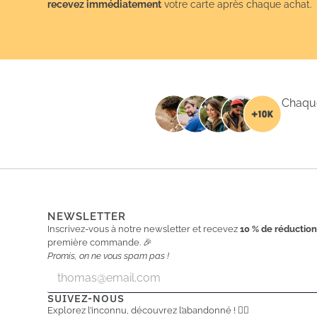
recevez immédiatement
votre carte après chaque achat.
Chaque
NEWSLETTER
Inscrivez-vous à notre newsletter et recevez
10 % de réductio
première commande. 🎉
Promis, on ne vous spam pas !
E
E
m
m
a
a
SUIVEZ-NOUS
i
i
Explorez l’inconnu, découvrez l’abandonné ! 🕵️‍♂️
l
l