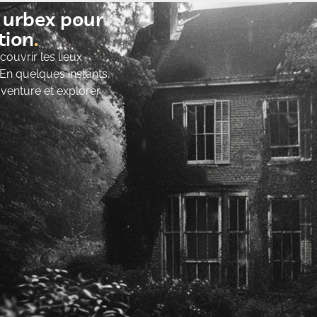
t urbex pour
ion​
ouvrir les lieux
 En quelques instants,
’aventure et explorer