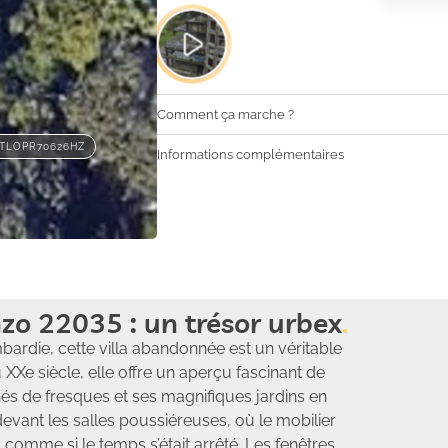
Comment ça marche ?
ITLOPR70626HZ
Informations complémentaires
zo 22035 : un trésor urbex
rdie, cette villa abandonnée est un véritable
Xe siècle, elle offre un aperçu fascinant de
nés de fresques et ses magnifiques jardins en
 devant les salles poussiéreuses, où le mobilier
 comme si le temps s’était arrêté. Les fenêtres