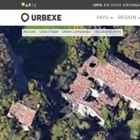
-10%
EN VOUS ABONNAN
4,8
| 5
PAYS
RÉGION
Accueil
-
Urbex Italie
-
Urbex Lombardia
-
Villa abandonnée
C