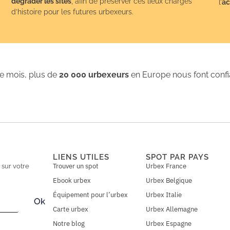
dégrader les sites
, afin de préserver ces lieux chargés
l’
ac
d’histoire pour les futures urbexeurs.
 mois, plus de
20 000 urbexeurs
en Europe nous font conf
LIENS UTILES
SPOT PAR PAYS
Trouver un spot
Urbex France
n
sur votre
Ebook urbex
Urbex Belgique
Équipement pour l’urbex
Urbex Italie
Ok
Carte urbex
Urbex Allemagne
Notre blog
Urbex Espagne