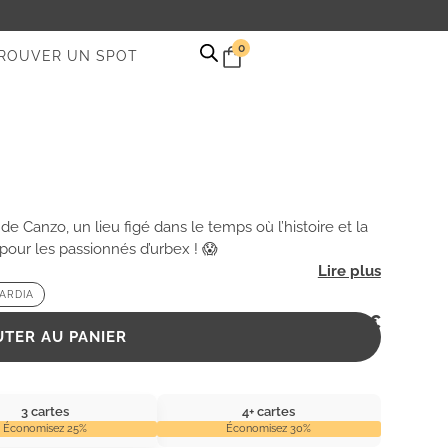
0
ROUVER UN SPOT
e Canzo, un lieu figé dans le temps où l’histoire et la
 pour les passionnés d’urbex ! 😱
ARDIA
2,99
€
UTER AU PANIER
3 cartes
4+ cartes
Économisez 25%
Économisez 30%