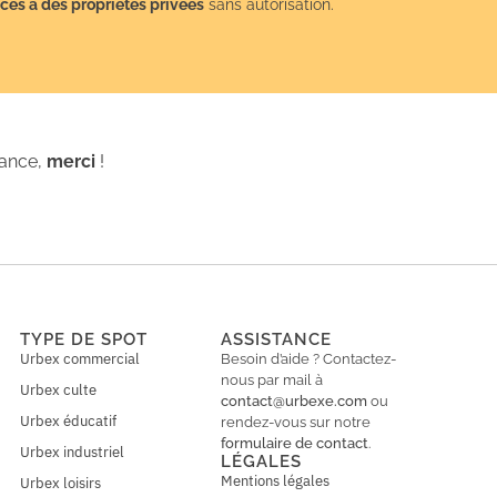
cès à des propriétés privées
sans autorisation.
iance,
merci
!
TYPE DE SPOT
ASSISTANCE
Urbex commercial
Besoin d’aide ? Contactez-
nous par mail à
Urbex culte
contact@urbexe.com
ou
Urbex éducatif
rendez-vous sur notre
formulaire de contact
.
Urbex industriel
LÉGALES
Mentions légales
Urbex loisirs