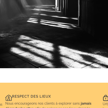
RESPECT DES LIEUX
Nous encourageons nos clients à explorer sans
jamais
Urb
us