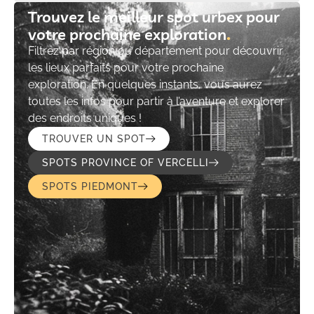
Trouvez le meilleur spot urbex pour
votre prochaine exploration​
Filtrez par région ou département pour découvrir
les lieux parfaits pour votre prochaine
exploration. En quelques instants, vous aurez
toutes les infos pour partir à l’aventure et explorer
des endroits uniques !
TROUVER UN SPOT
SPOTS PROVINCE OF VERCELLI
SPOTS PIEDMONT