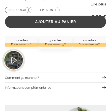
oubliée. Oserez-vous explorer ses mystères ?
URBEX 13048
URBEX PIEMONTE
2,99
€
AJOUTER AU PANIER
2 cartes
3 cartes
4+ cartes
Économisez 20%
Économisez 25%
Économisez 30%
Comment ça marche ?
Informations complémentaires