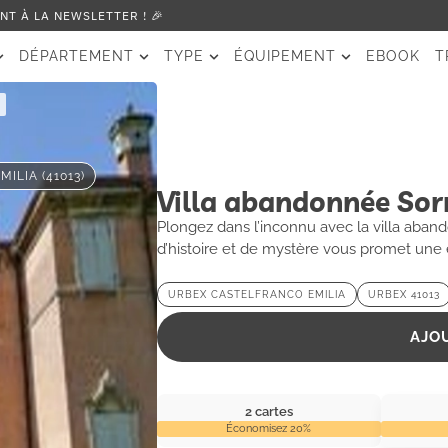
T À LA NEWSLETTER ! 🎉
DÉPARTEMENT
TYPE
ÉQUIPEMENT
EBOOK
T
a
ILIA (41013)
Villa abandonnée Sor
Plongez dans l’inconnu avec la villa aband
d’histoire et de mystère vous promet une 
URBEX CASTELFRANCO EMILIA
URBEX 41013
AJO
2 cartes
Économisez 20%