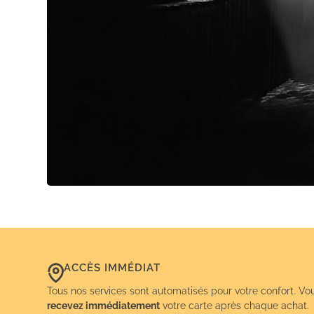
ACCÈS IMMÉDIAT
Tous nos services sont automatisés pour votre confort. Vo
recevez immédiatement
votre carte après chaque achat.