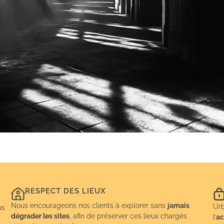
RESPECT DES LIEUX
Nous encourageons nos clients à explorer sans
jamais
Urb
us
dégrader les sites
, afin de préserver ces lieux chargés
l’
ac