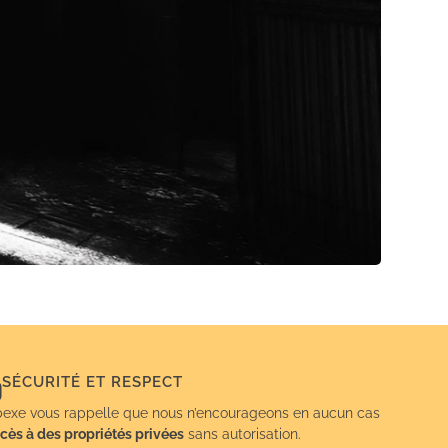
SÉCURITÉ ET RESPECT
exe vous rappelle que nous n’encourageons en aucun cas
cès à des propriétés privées
sans autorisation.