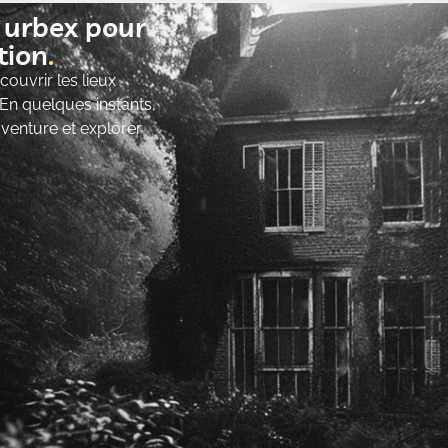
t urbex pour
ion​
ouvrir les lieux
 En quelques instants,
’aventure et explorer