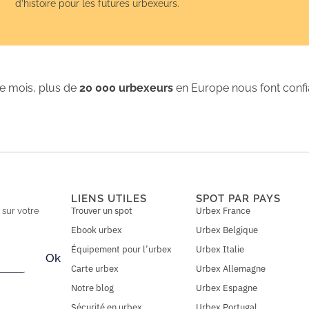
d’histoire pour les futures urbexeurs.
 mois, plus de
20 000 urbexeurs
en Europe nous font conf
LIENS UTILES
SPOT PAR PAYS
Trouver un spot
Urbex France
n
sur votre
Ebook urbex
Urbex Belgique
Équipement pour l’urbex
Urbex Italie
Ok
Carte urbex
Urbex Allemagne
Notre blog
Urbex Espagne
Sécurité en urbex
Urbex Portugal