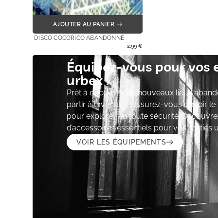
AJOUTER AU PANIER
DISCO COCORICO ABANDONNÉ
2,99
€
Équipez-vous pour vos 
urbex
Prêt à découvrir de nouveaux lieux aband
partir à l’aventure, assurez-vous d’avoir l
pour explorer en toute sécurité. Découvre
d’accessoires essentiels pour vos sorties 
VOIR LES ÉQUIPEMENTS