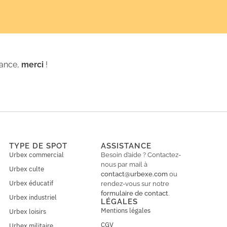
iance,
merci
!
TYPE DE SPOT
ASSISTANCE
Urbex commercial
Besoin d’aide ? Contactez-
nous par mail à
Urbex culte
contact@urbexe.com
ou
Urbex éducatif
rendez-vous sur notre
formulaire de contact
.
Urbex industriel
LÉGALES
Mentions légales
Urbex loisirs
CGV
Urbex militaire