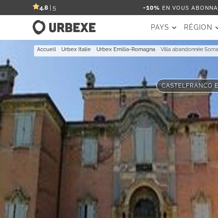
-10%
EN VOUS ABONNAN
4,8
| 5
PAYS
RÉGION
Accueil
-
Urbex Italie
-
Urbex Emilia-Romagna
-
Villa abandonnée Sorr
CASTELFRANCO EM