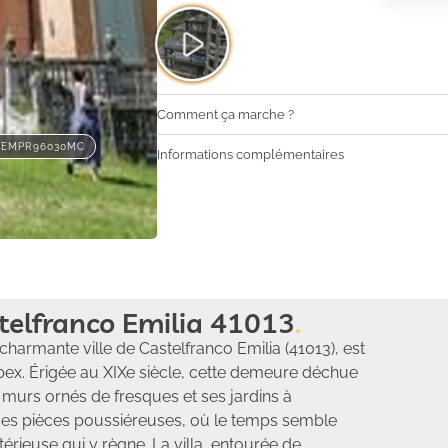
Comment ça marche ?
TEMPR96030MC
Informations complémentaires
telfranco Emilia 41013
charmante ville de Castelfranco Emilia (41013), est
rbex. Érigée au XIXe siècle, cette demeure déchue
murs ornés de fresques et ses jardins à
 ses pièces poussiéreuses, où le temps semble
térieuse qui y règne. La villa, entourée de