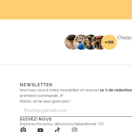
Chaque
NEWSLETTER
Inscrivez-vous à notre newsletter et recevez
10 % de réductio
première commande. 🎉
Promis, on ne vous spam pas !
E
E
m
m
a
a
SUIVEZ-NOUS
i
i
Explorez l’inconnu, découvrez l’abandonné ! 🕵️‍♂️
l
l
*