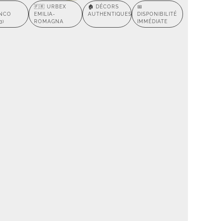
🇫🇷 URBEX
🏚️ DÉCORS
📅
NCO
EMILIA-
AUTHENTIQUES
DISPONIBILITÉ
3)
ROMAGNA
IMMÉDIATE