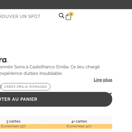
0
ROUVER UN SPOT
ra
onnée Sorra à Castelfranco Emilia. Ce lieu chargé
expérience d’urbex inoubliable.
URBEX EMILIA-ROMAGNA
2,99
€
UTER AU PANIER
3 cartes
4+ cartes
Économisez 25%
Économisez 30%