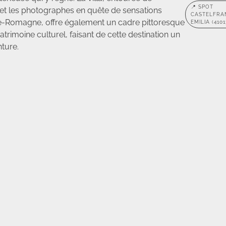
📍 SPOT
x et les photographes en quête de sensations
CASTELFRA
ilie-Romagne, offre également un cadre pittoresque
EMILIA (4101
trimoine culturel, faisant de cette destination un
ture.