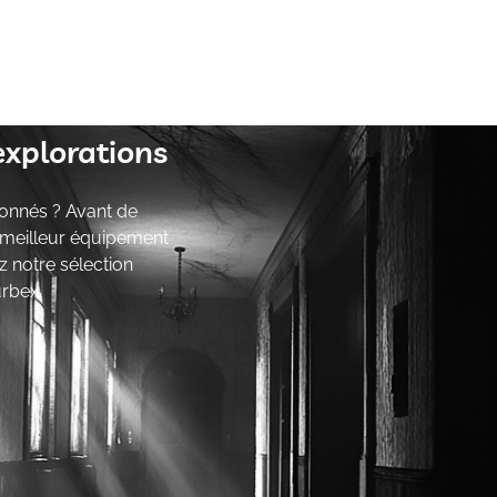
explorations
onnés ? Avant de
e meilleur équipement
z notre sélection
urbex.