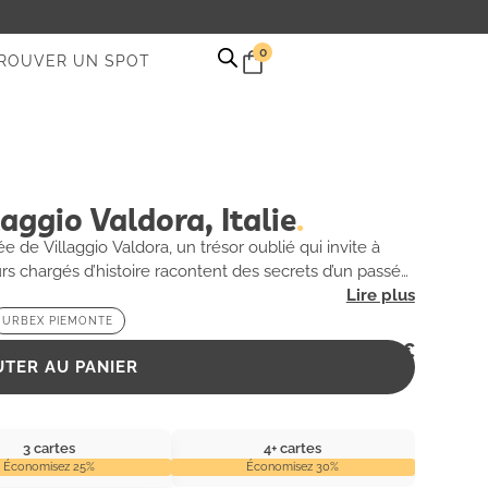
0
ROUVER UN SPOT
aggio Valdora, Italie
de Villaggio Valdora, un trésor oublié qui invite à
urs chargés d’histoire racontent des secrets d’un passé
URBEX PIEMONTE
2,99
€
UTER AU PANIER
3 cartes
4+ cartes
Économisez 25%
Économisez 30%