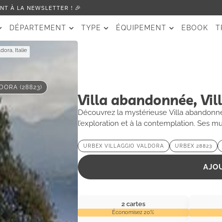
T À LA NEWSLETTER ! 🎉
DÉPARTEMENT
TYPE
ÉQUIPEMENT
EBOOK
T
dora, Italie
DORA (28823)
Villa abandonnée, Vill
Découvrez la mystérieuse Villa abandonnée 
l’exploration et à la contemplation. Ses m
révolu.
URBEX VILLAGGIO VALDORA
URBEX 28823
AJO
2 cartes
Économisez 20%