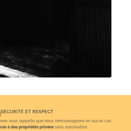
SÉCURITÉ ET RESPECT
exe vous rappelle que nous n’encourageons en aucun cas
cès à des propriétés privées
sans autorisation.