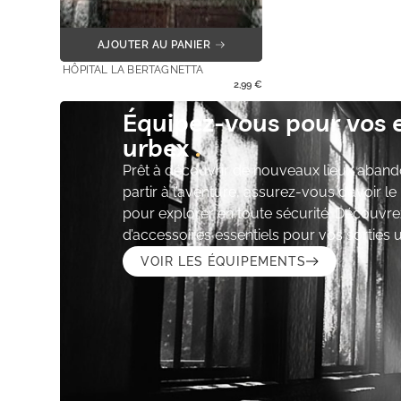
AJOUTER AU PANIER
HÔPITAL LA BERTAGNETTA
2,99
€
Équipez-vous pour vos 
urbex
Prêt à découvrir de nouveaux lieux aband
partir à l’aventure, assurez-vous d’avoir l
pour explorer en toute sécurité. Découvre
d’accessoires essentiels pour vos sorties 
VOIR LES ÉQUIPEMENTS