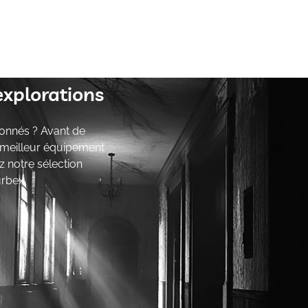
explorations
onnés ? Avant de
e meilleur équipement
z notre sélection
urbex.