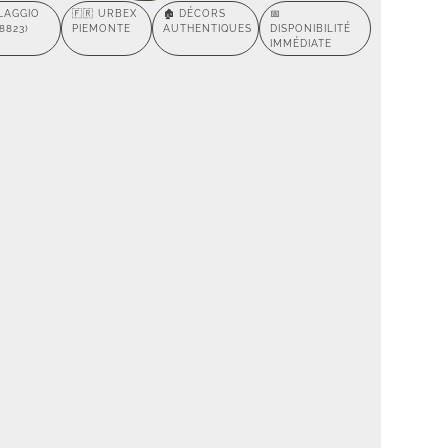
LLAGGIO
🇫🇷 URBEX
🏚️ DÉCORS
📅
8823)
PIEMONTE
AUTHENTIQUES
DISPONIBILITÉ
IMMÉDIATE