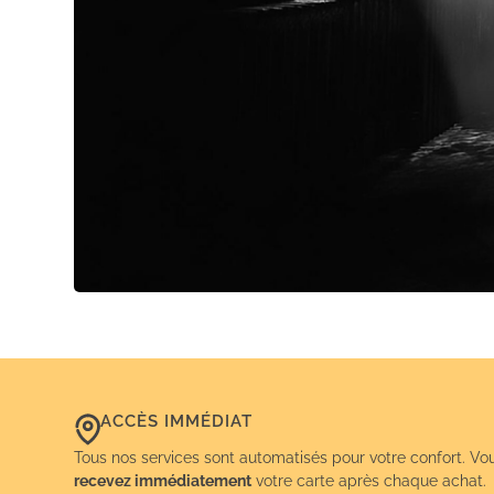
ACCÈS IMMÉDIAT
Tous nos services sont automatisés pour votre confort. Vo
recevez immédiatement
votre carte après chaque achat.