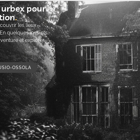
t urbex pour
ion​
ouvrir les lieux
 En quelques instants,
’aventure et explorer
USIO-OSSOLA