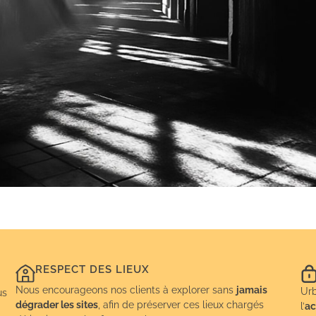
RESPECT DES LIEUX
Nous encourageons nos clients à explorer sans
jamais
Urb
us
dégrader les sites
, afin de préserver ces lieux chargés
l’
ac