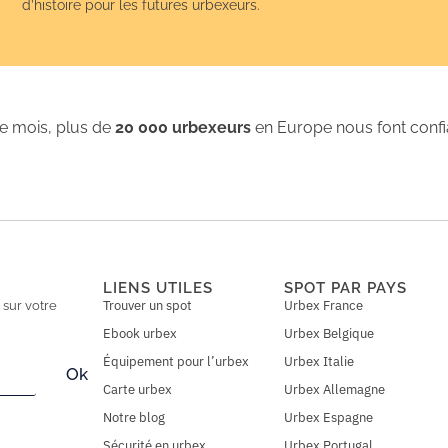
d’histoire pour les futures urbexeurs.
 mois, plus de
20 000 urbexeurs
en Europe nous font conf
LIENS UTILES
SPOT PAR PAYS
Trouver un spot
Urbex France
n
sur votre
Ebook urbex
Urbex Belgique
Équipement pour l’urbex
Urbex Italie
Ok
Carte urbex
Urbex Allemagne
Notre blog
Urbex Espagne
Sécurité en urbex
Urbex Portugal