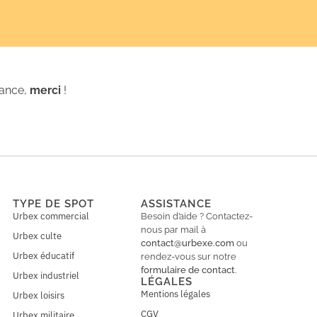
iance,
merci
!
TYPE DE SPOT
ASSISTANCE
Urbex commercial
Besoin d’aide ? Contactez-
nous par mail à
Urbex culte
contact@urbexe.com
ou
Urbex éducatif
rendez-vous sur notre
formulaire de contact
.
Urbex industriel
LÉGALES
Mentions légales
Urbex loisirs
CGV
Urbex militaire