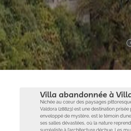
Villa abandonnée à Vil
Nichée au cœur des paysages pittoresques
Valdora (28823) est une destination prisée 
enveloppé de mystère, est le témoin d’une
ses salles dévastées, où la nature reprend
surréaliste à l’architecture déchue. Les mu