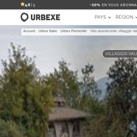
-10%
EN VOUS ABONNAN
4,8
| 5
PAYS
RÉGION
Accueil
-
Urbex Italie
-
Urbex Piemonte
-
Villa abandonnée, Villaggio Val
VILLAGGIO VAL