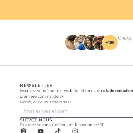
Chaque
NEWSLETTER
Inscrivez-vous à notre newsletter et recevez
10 % de réductio
première commande. 🎉
Promis, on ne vous spam pas !
E
E
m
m
a
a
SUIVEZ-NOUS
i
i
Explorez l’inconnu, découvrez l’abandonné ! 🕵️‍♂️
l
l
*