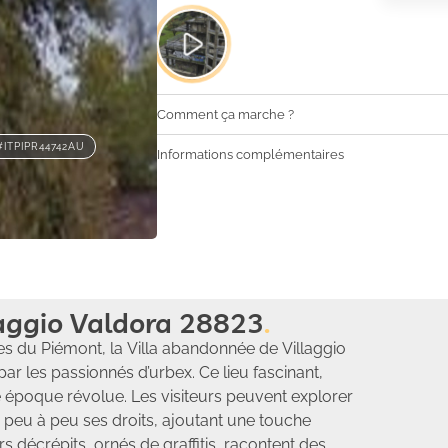
Comment ça marche ?
#ITPIPR44742AU
Informations complémentaires
laggio Valdora 28823
 du Piémont, la Villa abandonnée de Villaggio
par les passionnés d’urbex. Ce lieu fascinant,
 époque révolue. Les visiteurs peuvent explorer
 peu à peu ses droits, ajoutant une touche
rs décrépits, ornés de graffitis, racontent des