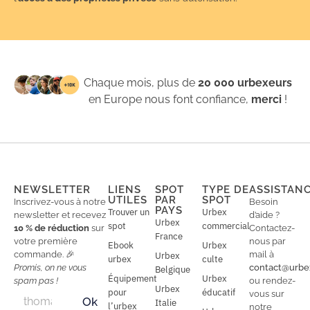
Chaque mois, plus de
20 000 urbexeurs
en Europe nous font confiance,
merci
!
NEWSLETTER
LIENS
SPOT
TYPE DE
ASSISTAN
UTILES
PAR
SPOT
Inscrivez-vous à notre
Besoin
PAYS
Trouver un
Urbex
newsletter et recevez
d’aide ?
Urbex
spot
commercial
10 % de réduction
sur
Contactez-
France
votre première
nous par
Ebook
Urbex
commande. 🎉
mail à
Urbex
urbex
culte
Promis, on ne vous
contact@urbe
Belgique
Équipement
Urbex
spam pas !
ou rendez-
Urbex
E
pour
éducatif
E
vous sur
Ok
Italie
m
m
l’urbex
notre