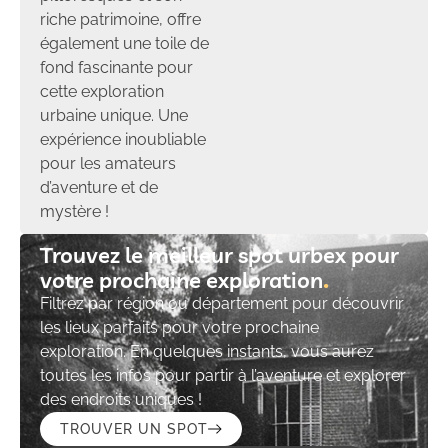
riche patrimoine, offre
également une toile de
fond fascinante pour
cette exploration
urbaine unique. Une
expérience inoubliable
pour les amateurs
d’aventure et de
mystère !
Trouvez le meilleur spot urbex pour
votre prochaine exploration​
Filtrez par région ou département pour découvrir
les lieux parfaits pour votre prochaine
exploration. En quelques instants, vous aurez
toutes les infos pour partir à l’aventure et explorer
des endroits uniques !
TROUVER UN SPOT