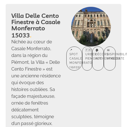
Villa Delle Cento
Finestre à Casale
Monferrato
15033
Nichée au cœur de
Casale Monferrato,
📍
🇫🇷
🏚️
📅
dans la région du
SPOT
URBEX
DÉCORS
DISPONIBILI
CASALE
PIEMONTE
AUTHENTIQUES
IMMÉDIATE
Piémont, la Villa « Delle
MONFERRATO
(15033)
Cento Finestre » est
une ancienne résidence
qui évoque des
histoires oubliées. Sa
façade majestueuse,
ornée de fenêtres
délicatement
sculptées, témoigne
d’un passé glorieux.