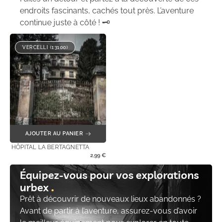
endroits fascinants, cachés tout près. L’aventure
continue juste à côté ! 🗝️
VERCELLI (13100)
AJOUTER AU PANIER
HÔPITAL LA BERTAGNETTA
2,99
€
Équipez-vous pour vos explorations
urbex
Prêt à découvrir de nouveaux lieux abandonnés ?
Avant de partir à l’aventure, assurez-vous d’avoir