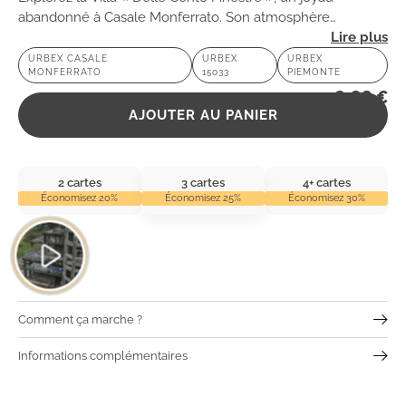
abandonné à Casale Monferrato. Son atmosphère
envoûtante et son architecture mystérieuse vous
URBEX CASALE
URBEX
URBEX
MONFERRATO
15033
PIEMONTE
transporteront dans un autre temps. 👻
2,99
€
AJOUTER AU PANIER
2 cartes
3 cartes
4+ cartes
Économisez 20%
Économisez 25%
Économisez 30%
Comment ça marche ?
Informations complémentaires