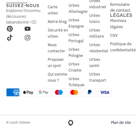
Urbex
a
a
formulaire
SUIVEZ-NOUS
Urbex
Carte
industriel
i
i
de contact
.
Explorez l’inconnu,
Allemagne
l
urbex
l
LÉGALES
Urbex
découvrez
*
Urbex
Mentions
Notre blog
loisirs
l’abandonné ! 🕵️‍♂️
Espagne
légales
Sécurité en
Urbex
Urbex
CGV
urbex
militaire
Portugal
Politique de
Nous
Urbex
Urbex
confidentialité
contacter
résidentiel
Pologne
Proposer
Urbex
Urbex
un spot
santé
Croatie
Qui somme
Urbex
Urbex
nous ?
transport
Tchéquie
© 2026 Urbexe
Plan de site