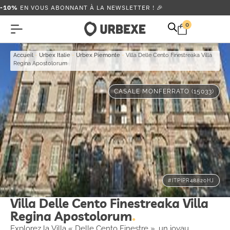
-10%
EN VOUS ABONNANT À LA NEWSLETTER ! 🎉
0
Accueil
-
Urbex Italie
-
Urbex Piemonte
-
Villa Delle Cento Finestreaka Villa
Regina Apostolorum
CASALE MONFERRATO (15033)
#ITPIPR48820HJ
Villa Delle Cento Finestreaka Villa
Regina Apostolorum
Explorez la Villa « Delle Cento Finestre », un joyau