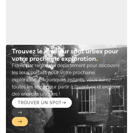
Trouvez le meilleur spot urbex pour
votre prochaine exploration​
Filtrez par région ou département pour découvrir
les lieux parfaits pour votre prochaine
exploration. En quelques instants, vous aurez
toutes les infos pour partir à l’aventure et explorer
des endroits uniques !
TROUVER UN SPOT