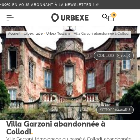
-10%
EN VOUS ABONNANT À LA NEWSLETTER ! 🎉
0
Accueil
-
Urbex Italie
-
Urbex Toscana
-
Villa Garzoni abandonnée à Collodi
COLLODI (51017)
#ITTOPR64464RU
Villa Garzoni abandonnée à
Collodi
Villa Garzoni, témoignage du passé à Collodi, abandonnée