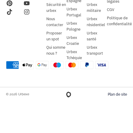
Espagne
légales
Sécurité en
Urbex
Urbex
CGV
urbex
militaire
Portugal
Politique de
Nous
Urbex
Urbex
confidentialité
contacter
résidentiel
Pologne
Proposer
Urbex
Urbex
un spot
santé
Croatie
Qui somme
Urbex
Urbex
nous ?
transport
Tchéquie
© 2026 Urbexe
Plan de site