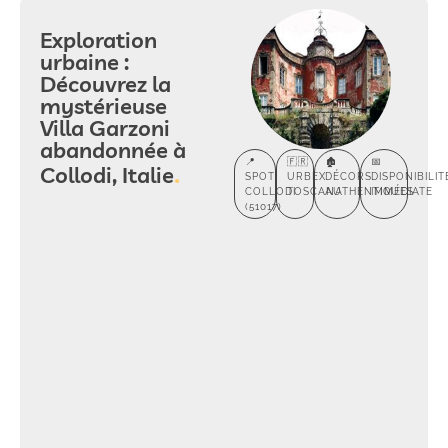
Exploration
urbaine :
Découvrez la
mystérieuse
Villa Garzoni
abandonnée à
📍
🇫🇷
🏚️
📅
Collodi, Italie
SPOT
URBEX
DÉCORS
DISPONIBILIT
COLLODI
TOSCANA
AUTHENTIQUES
IMMÉDIATE
(51017)