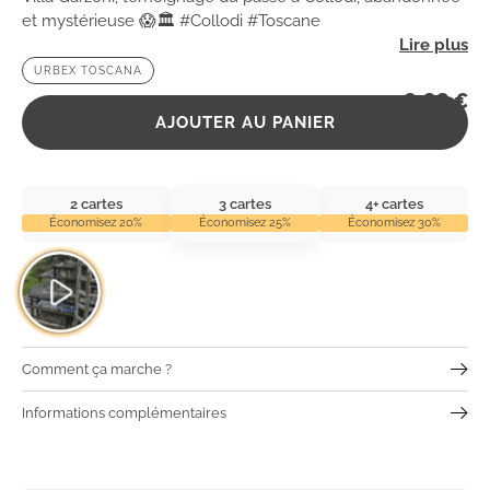
et mystérieuse 😱🏛️ #Collodi #Toscane
URBEX TOSCANA
2,99
€
AJOUTER AU PANIER
2 cartes
3 cartes
4+ cartes
Économisez 20%
Économisez 25%
Économisez 30%
Comment ça marche ?
Informations complémentaires