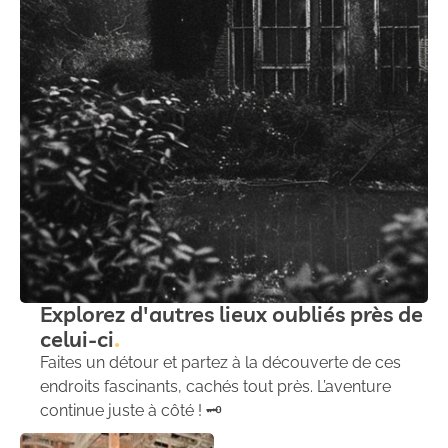
Explorez d'autres lieux oubliés près de
celui-ci
Faites un détour et partez à la découverte de ces
endroits fascinants, cachés tout près. L’aventure
continue juste à côté ! 🗝️