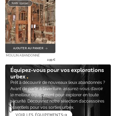
NAN (53034)
AJOUTER AU PANIER
MOULIN ABANDONNÉ
2,99
€
Équipez-vous pour vos explorations
urbex
Prêt à découvrir de nouveaux lieux abandonnés ?
Avant de partir à l’aventure, assurez-vous d’avoir
le meilleur équipement pour explorer en toute
sécurité. Découvrez notre sélection d’accessoires
essentiels pour vos sorties urbex.
VOIR LES ÉQUIPEMENTS