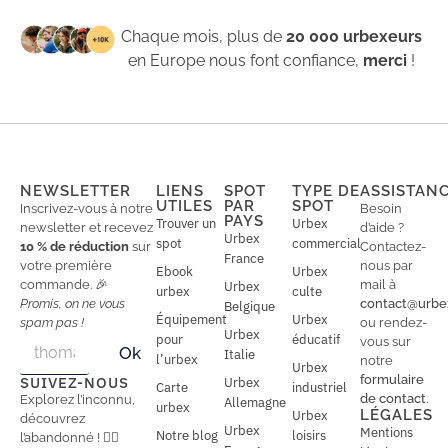
Chaque mois, plus de
20 000 urbexeurs
en Europe nous font confiance,
merci
!
NEWSLETTER
LIENS
SPOT
TYPE DE
ASSISTAN
UTILES
PAR
SPOT
Inscrivez-vous à notre
Besoin
PAYS
Trouver un
Urbex
newsletter et recevez
d’aide ?
Urbex
spot
commercial
10 % de réduction
sur
Contactez-
France
votre première
nous par
Ebook
Urbex
commande. 🎉
mail à
Urbex
urbex
culte
Promis, on ne vous
contact@urbe
Belgique
Équipement
Urbex
spam pas !
ou rendez-
Urbex
E
pour
éducatif
E
vous sur
Ok
Italie
m
m
l’urbex
notre
Urbex
a
a
formulaire
SUIVEZ-NOUS
Urbex
Carte
industriel
i
i
de contact
.
Explorez l’inconnu,
Allemagne
l
urbex
l
LÉGALES
Urbex
découvrez
*
Urbex
Mentions
Notre blog
loisirs
l’abandonné ! 🕵️‍♂️