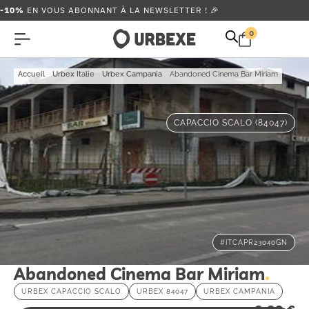
-10%
EN VOUS ABONNANT À LA NEWSLETTER ! 🎉
0
Accueil
-
Urbex Italie
-
Urbex Campania
-
Abandoned Cinema Bar Miriam
CAPACCIO SCALO (84047)
#ITCAPR23040GN
Abandoned Cinema Bar Miriam
URBEX CAPACCIO SCALO
URBEX 84047
URBEX CAMPANIA