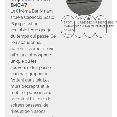
84047
Le Cinéma Bar Miriam,
situé à Capaccio Scalo
📍
🇫🇷
🏚️
📅
(84047), est un
SPOT
URBEX
DÉCORS
DISPONIBILI
CAPACCIO
CAMPANIA
AUTHENTIQUES
IMMÉDIATE
véritable témoignage
SCALO
(84047)
du temps qui passe. Ce
lieu abandonné,
autrefois vibrant de vie,
offre une atmosphère
unique où les
souvenirs d’un passé
cinématographique
flottent dans l’air. Les
murs décrépits et le
mobilier poussiéreux
racontent l’histoire de
soirées passées, de
rires et de frissons