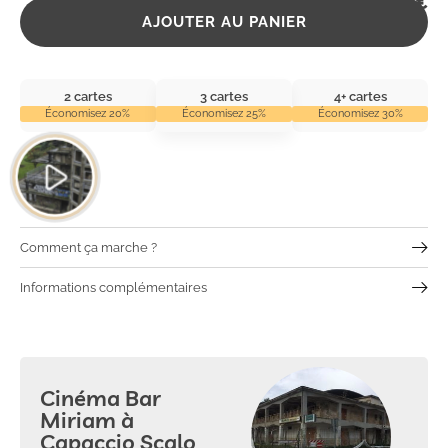
2,99
€
AJOUTER AU PANIER
2 cartes
3 cartes
4+ cartes
Économisez 20%
Économisez 25%
Économisez 30%
Comment ça marche ?
Informations complémentaires
Cinéma Bar
Miriam à
Capaccio Scalo