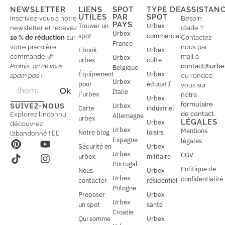
NEWSLETTER
LIENS
SPOT
TYPE DE
ASSISTAN
UTILES
PAR
SPOT
Inscrivez-vous à notre
Besoin
PAYS
Trouver un
Urbex
newsletter et recevez
d’aide ?
Urbex
spot
commercial
10 % de réduction
sur
Contactez-
France
votre première
nous par
Ebook
Urbex
commande. 🎉
mail à
Urbex
urbex
culte
Promis, on ne vous
contact@urbe
Belgique
Équipement
Urbex
spam pas !
ou rendez-
Urbex
E
pour
éducatif
E
vous sur
Ok
Italie
m
m
l’urbex
notre
Urbex
a
a
formulaire
SUIVEZ-NOUS
Urbex
Carte
industriel
i
i
de contact
.
Explorez l’inconnu,
Allemagne
l
urbex
l
LÉGALES
Urbex
découvrez
*
Urbex
Mentions
Notre blog
loisirs
l’abandonné ! 🕵️‍♂️
Espagne
légales
Sécurité en
Urbex
Urbex
CGV
urbex
militaire
Portugal
Politique de
Nous
Urbex
Urbex
confidentialité
contacter
résidentiel
Pologne
Proposer
Urbex
Urbex
un spot
santé
Croatie
Qui somme
Urbex