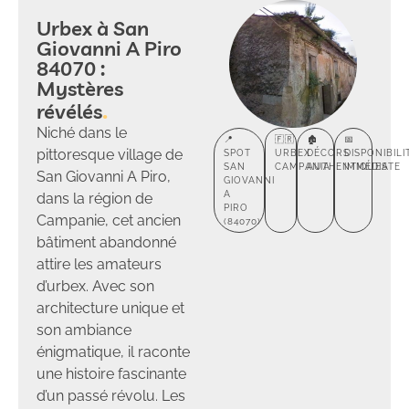
Urbex à San
Giovanni A Piro
84070 :
Mystères
révélés
Niché dans le
📍
🇫🇷
🏚️
📅
pittoresque village de
SPOT
URBEX
DÉCORS
DISPONIBILI
SAN
CAMPANIA
AUTHENTIQUES
IMMÉDIATE
San Giovanni A Piro,
GIOVANNI
A
dans la région de
PIRO
Campanie, cet ancien
(84070)
bâtiment abandonné
attire les amateurs
d’urbex. Avec son
architecture unique et
son ambiance
énigmatique, il raconte
une histoire fascinante
d’un passé révolu. Les