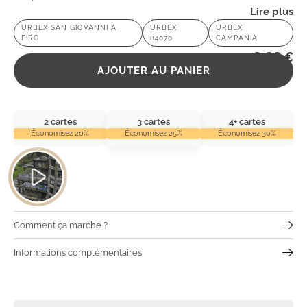
véritable trésor pour les passionnés d’urbex ! 😱
URBEX SAN GIOVANNI A
URBEX
URBEX
PIRO
84070
CAMPANIA
2,99
€
AJOUTER AU PANIER
2 cartes
3 cartes
4+ cartes
Économisez 20%
Économisez 25%
Économisez 30%
Comment ça marche ?
Informations complémentaires