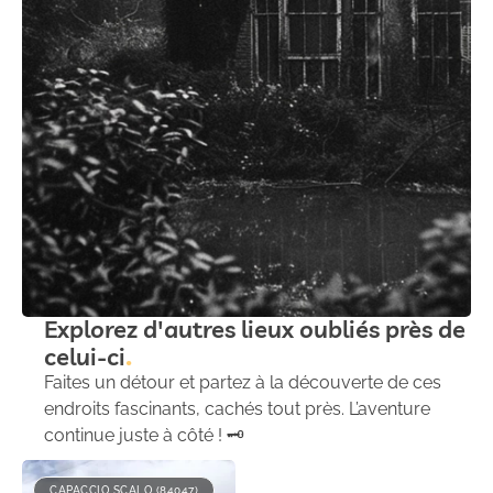
Explorez d'autres lieux oubliés près de
celui-ci
Faites un détour et partez à la découverte de ces
endroits fascinants, cachés tout près. L’aventure
continue juste à côté ! 🗝️
CAPACCIO SCALO (84047)