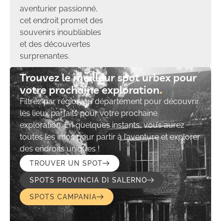
aventurier passionné,
cet endroit promet des
souvenirs inoubliables
et des découvertes
surprenantes.
Trouvez le meilleur spot urbex pour
votre prochaine exploration​
Filtrez par région ou département pour découvrir
les lieux parfaits pour votre prochaine
exploration. En quelques instants, vous aurez
toutes les infos pour partir à l’aventure et explorer
des endroits uniques !
TROUVER UN SPOT
SPOTS PROVINCIA DI SALERNO
SPOTS CAMPANIA