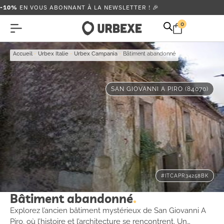
-10%
EN VOUS ABONNANT À LA NEWSLETTER ! 🎉
0
Accueil
-
Urbex Italie
-
Urbex Campania
-
Bâtiment abandonné
SAN GIOVANNI A PIRO (84070)
#ITCAPR34258BK
Bâtiment abandonné
Explorez l’ancien bâtiment mystérieux de San Giovanni A
Piro, où l’histoire et l’architecture se rencontrent. Un