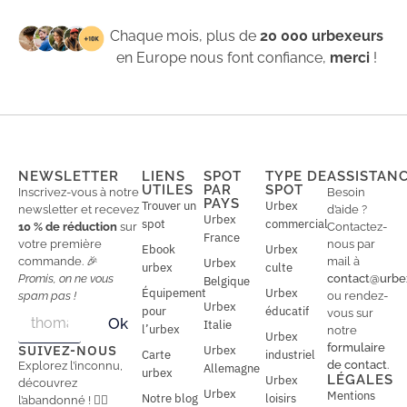
Chaque mois, plus de
20 000 urbexeurs
en Europe nous font confiance,
merci
!
NEWSLETTER
LIENS
SPOT
TYPE DE
ASSISTAN
UTILES
PAR
SPOT
Inscrivez-vous à notre
Besoin
PAYS
Trouver un
Urbex
newsletter et recevez
d’aide ?
Urbex
spot
commercial
10 % de réduction
sur
Contactez-
France
votre première
nous par
Ebook
Urbex
commande. 🎉
mail à
Urbex
urbex
culte
Promis, on ne vous
contact@urbe
Belgique
Équipement
Urbex
spam pas !
ou rendez-
Urbex
E
pour
éducatif
E
vous sur
Ok
Italie
m
m
l’urbex
notre
Urbex
a
a
formulaire
SUIVEZ-NOUS
Urbex
Carte
industriel
i
i
de contact
.
Explorez l’inconnu,
Allemagne
l
urbex
l
LÉGALES
Urbex
découvrez
*
Urbex
Mentions
Notre blog
loisirs
l’abandonné ! 🕵️‍♂️