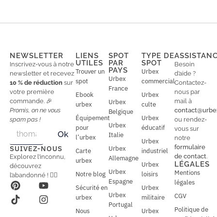
NEWSLETTER
LIENS
SPOT
TYPE DE
ASSISTAN
UTILES
PAR
SPOT
Inscrivez-vous à notre
Besoin
PAYS
Trouver un
Urbex
newsletter et recevez
d’aide ?
Urbex
spot
commercial
10 % de réduction
sur
Contactez-
France
votre première
nous par
Ebook
Urbex
commande. 🎉
mail à
Urbex
urbex
culte
Promis, on ne vous
contact@urbe
Belgique
Équipement
Urbex
spam pas !
ou rendez-
Urbex
E
pour
éducatif
E
vous sur
Ok
Italie
m
m
l’urbex
notre
Urbex
a
a
formulaire
SUIVEZ-NOUS
Urbex
Carte
industriel
i
i
de contact
.
Explorez l’inconnu,
Allemagne
l
urbex
l
LÉGALES
Urbex
découvrez
*
Urbex
Mentions
Notre blog
loisirs
l’abandonné ! 🕵️‍♂️
Espagne
légales
Sécurité en
Urbex
Urbex
CGV
urbex
militaire
Portugal
Politique de
Nous
Urbex