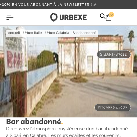
-10%
EN VOUS ABONNANT À LA NEWSLETTER ! 🎉
0
Accueil
-
Urbex Italie
-
Urbex Calabria
-
Bar abandonné
SIBARI (87011)
#ITCAPR69176OP
Bar abandonné
Découvrez l’atmosphère mystérieuse d’un bar abandonné
à Sibari, en Calabre. Les murs écaillés et les souvenirs