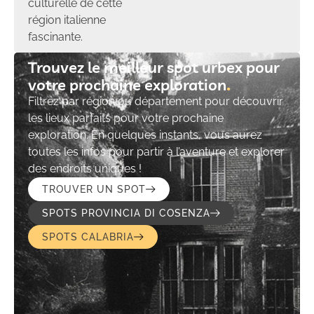
culturelle de cette
région italienne
fascinante.
Trouvez le meilleur spot urbex pour
votre prochaine exploration​
Filtrez par région ou département pour découvrir
les lieux parfaits pour votre prochaine
exploration. En quelques instants, vous aurez
toutes les infos pour partir à l’aventure et explorer
des endroits uniques !
TROUVER UN SPOT
SPOTS PROVINCIA DI COSENZA
SPOTS CALABRIA