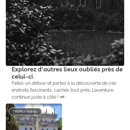
Explorez d'autres lieux oubliés près de
celui-ci
Faites un détour et partez à la découverte de ces
endroits fascinants, cachés tout près. L’aventure
continue juste à côté ! 🗝️
TROPEA (89861)