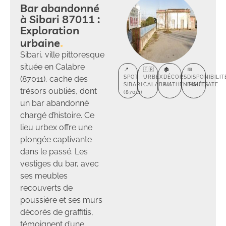
Bar abandonné
à Sibari 87011 :
Exploration
urbaine
Sibari, ville pittoresque
située en Calabre
📍
🇫🇷
🏚️
📅
(87011), cache des
SPOT
URBEX
DÉCORS
DISPONIBILIT
SIBARI
CALABRIA
AUTHENTIQUES
IMMÉDIATE
trésors oubliés, dont
(87011)
un bar abandonné
chargé d’histoire. Ce
lieu urbex offre une
plongée captivante
dans le passé. Les
vestiges du bar, avec
ses meubles
recouverts de
poussière et ses murs
décorés de graffitis,
témoignent d’une