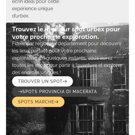
écrin idéal pour cette
expérience unique
d’urbex.
Trouvez le meilleur spot urbex pour
votre prochaine exploration​
Filtrez par région ou département pour découvrir
les lieux parfaits pour votre prochaine
exploration. En quelques instants, vous aurez
toutes les infos pour partir à l’aventure et explorer
des endroits uniques !
TROUVER UN SPOT
SPOTS PROVINCIA DI MACERATA
SPOTS MARCHE