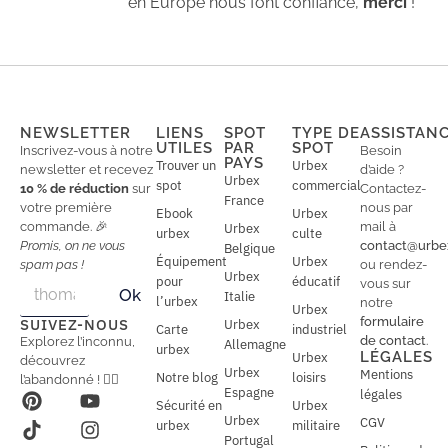
en Europe nous font confiance,
merci
!
NEWSLETTER
LIENS
SPOT
TYPE DE
ASSISTAN
UTILES
PAR
SPOT
Inscrivez-vous à notre
Besoin
PAYS
Trouver un
Urbex
newsletter et recevez
d’aide ?
Urbex
spot
commercial
10 % de réduction
sur
Contactez-
France
votre première
nous par
Ebook
Urbex
commande. 🎉
mail à
Urbex
urbex
culte
Promis, on ne vous
contact@urbe
Belgique
Équipement
Urbex
spam pas !
ou rendez-
Urbex
E
pour
éducatif
E
vous sur
Ok
Italie
m
m
l’urbex
notre
Urbex
a
a
formulaire
SUIVEZ-NOUS
Urbex
Carte
industriel
i
i
de contact
.
Explorez l’inconnu,
Allemagne
l
urbex
l
LÉGALES
Urbex
découvrez
*
Urbex
Mentions
Notre blog
loisirs
l’abandonné ! 🕵️‍♂️
Espagne
légales
Sécurité en
Urbex
Urbex
CGV
urbex
militaire
Portugal