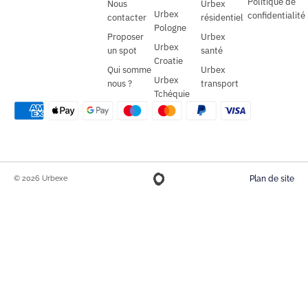
Politique de
Nous
Urbex
Urbex
confidentialité
contacter
résidentiel
Pologne
Proposer
Urbex
Urbex
un spot
santé
Croatie
Qui somme
Urbex
Urbex
nous ?
transport
Tchéquie
© 2026 Urbexe
Plan de site