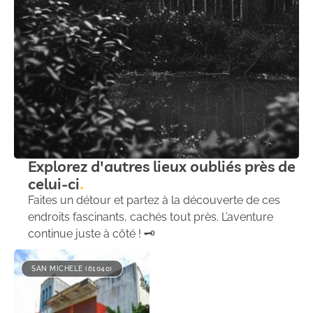
Explorez d'autres lieux oubliés près de
celui-ci
Faites un détour et partez à la découverte de ces
endroits fascinants, cachés tout près. L’aventure
continue juste à côté ! 🗝️
SAN MICHELE (61040)