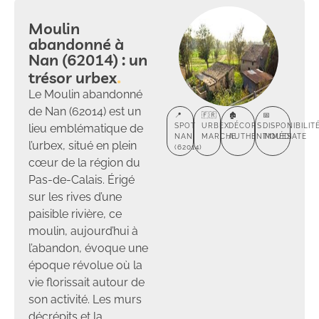
Moulin
abandonné à
Nan (62014) : un
trésor urbex
Le Moulin abandonné
de Nan (62014) est un
📍
🇫🇷
🏚️
📅
lieu emblématique de
SPOT
URBEX
DÉCORS
DISPONIBILIT
NAN
MARCHE
AUTHENTIQUES
IMMÉDIATE
l’urbex, situé en plein
(62014)
cœur de la région du
Pas-de-Calais. Érigé
sur les rives d’une
paisible rivière, ce
moulin, aujourd’hui à
l’abandon, évoque une
époque révolue où la
vie florissait autour de
son activité. Les murs
décrépits et la