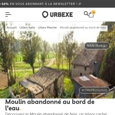
-10%
EN VOUS ABONNANT À LA NEWSLETTER ! 🎉
0
Accueil
-
Urbex Italie
-
Urbex Marche
-
Moulin abandonné au bord de l’eau
NAN (62014)
#ITMAPR37377UQ
Moulin abandonné au bord de
l’eau
Découvrez le Moulin abandonné de Nan, un trésor caché