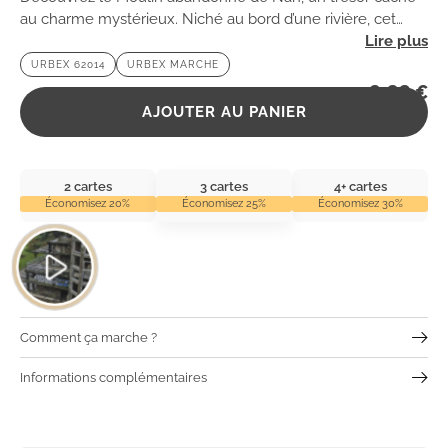
au charme mystérieux. Niché au bord d’une rivière, cet
endroit envoûtant invite à l’exploration et à la
URBEX 62014
URBEX MARCHE
contemplation.
2,99
€
AJOUTER AU PANIER
2 cartes
3 cartes
4+ cartes
Économisez 20%
Économisez 25%
Économisez 30%
Comment ça marche ?
Informations complémentaires