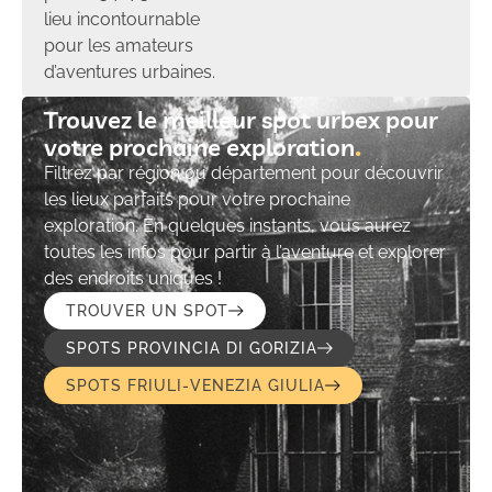
lieu incontournable
pour les amateurs
d’aventures urbaines.
Trouvez le meilleur spot urbex pour
votre prochaine exploration​
Filtrez par région ou département pour découvrir
les lieux parfaits pour votre prochaine
exploration. En quelques instants, vous aurez
toutes les infos pour partir à l’aventure et explorer
des endroits uniques !
TROUVER UN SPOT
SPOTS PROVINCIA DI GORIZIA
SPOTS FRIULI-VENEZIA GIULIA