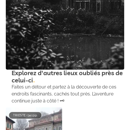
Explorez d'autres lieux oubliés près de
celui-ci
Faites un détour et partez à la découverte de ces
endroits fascinants, cachés tout près. L’aventure
continue juste à côté ! 🗝️
TRIESTE (34139)