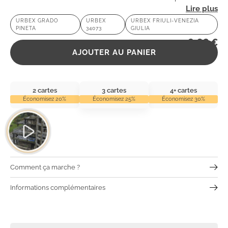
racontent des histoires oubliées. Une expérience urbex
URBEX GRADO
URBEX
URBEX FRIULI-VENEZIA
PINETA
34073
GIULIA
unique attend les explorateurs intrépides !
2,99
€
AJOUTER AU PANIER
2 cartes
3 cartes
4+ cartes
Économisez 20%
Économisez 25%
Économisez 30%
Comment ça marche ?
Informations complémentaires