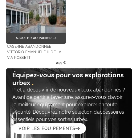
AJOUTER AU PANIER
CASERNE ABANDONNÉE
VITTORIO EMANUELE III DE LA
VIA ROSSETTI
2,99
€
Équipez-vous pour vos explorations
urbex
Prêt à découvrir de nouveaux lieux abandonnés ?
Avant de partir à l’aventure, assurez-vous d’avoir
le meilleur équipement pour explorer en toute
sécurité. Découvrez notre sélection d’accessoires
essentiels pour vos sorties urbex.
VOIR LES ÉQUIPEMENTS