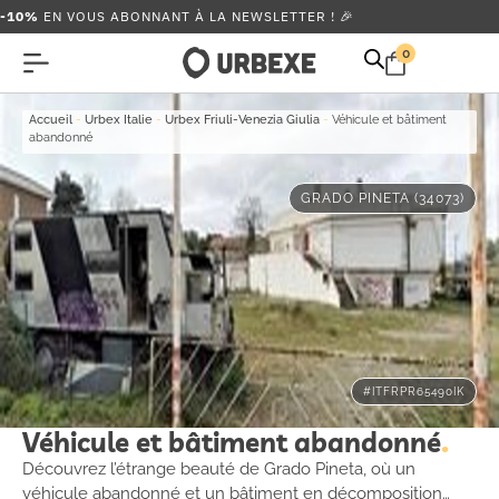
-10%
EN VOUS ABONNANT À LA NEWSLETTER ! 🎉
0
Accueil
-
Urbex Italie
-
Urbex Friuli-Venezia Giulia
-
Véhicule et bâtiment
abandonné
GRADO PINETA (34073)
#ITFRPR65490IK
Véhicule et bâtiment abandonné
Découvrez l’étrange beauté de Grado Pineta, où un
véhicule abandonné et un bâtiment en décomposition