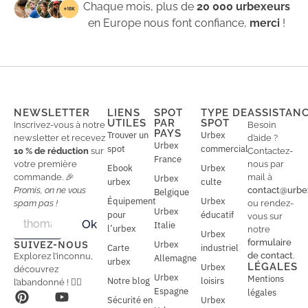
Chaque mois, plus de
20 000 urbexeurs
en Europe nous font confiance,
merci
!
NEWSLETTER
LIENS
SPOT
TYPE DE
ASSISTAN
UTILES
PAR
SPOT
Inscrivez-vous à notre
Besoin
PAYS
Trouver un
Urbex
newsletter et recevez
d’aide ?
Urbex
spot
commercial
10 % de réduction
sur
Contactez-
France
votre première
nous par
Ebook
Urbex
commande. 🎉
mail à
Urbex
urbex
culte
Promis, on ne vous
contact@urbe
Belgique
Équipement
Urbex
spam pas !
ou rendez-
Urbex
E
pour
éducatif
E
vous sur
Ok
Italie
m
m
l’urbex
notre
Urbex
a
a
formulaire
SUIVEZ-NOUS
Urbex
Carte
industriel
i
i
de contact
.
Explorez l’inconnu,
Allemagne
l
urbex
l
LÉGALES
Urbex
découvrez
*
Urbex
Mentions
Notre blog
loisirs
l’abandonné ! 🕵️‍♂️
Espagne
légales
Sécurité en
Urbex