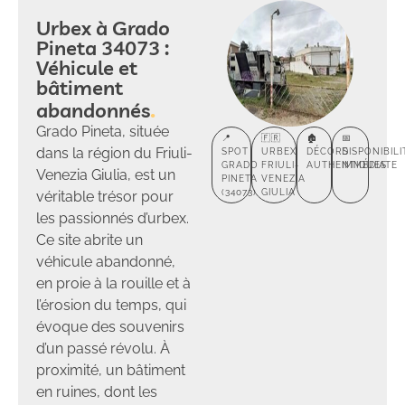
Urbex à Grado
Pineta 34073 :
Véhicule et
bâtiment
abandonnés
Grado Pineta, située
📍
🇫🇷
🏚️
📅
dans la région du Friuli-
SPOT
URBEX
DÉCORS
DISPONIBILI
GRADO
FRIULI-
AUTHENTIQUES
IMMÉDIATE
Venezia Giulia, est un
PINETA
VENEZIA
(34073)
GIULIA
véritable trésor pour
les passionnés d’urbex.
Ce site abrite un
véhicule abandonné,
en proie à la rouille et à
l’érosion du temps, qui
évoque des souvenirs
d’un passé révolu. À
proximité, un bâtiment
en ruines, dont les