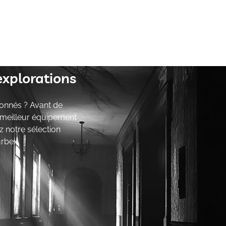
explorations
onnés ? Avant de
e meilleur équipement
z notre sélection
urbex.