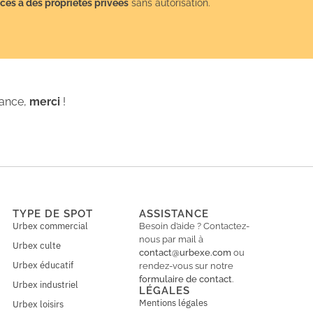
cès à des propriétés privées
sans autorisation.
iance,
merci
!
TYPE DE SPOT
ASSISTANCE
Urbex commercial
Besoin d’aide ? Contactez-
nous par mail à
Urbex culte
contact@urbexe.com
ou
Urbex éducatif
rendez-vous sur notre
formulaire de contact
.
Urbex industriel
LÉGALES
Mentions légales
Urbex loisirs