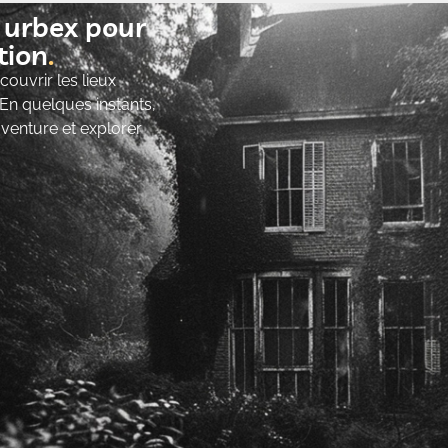
t urbex pour
ion​
ouvrir les lieux
 En quelques instants,
’aventure et explorer