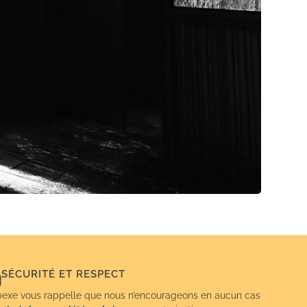
SÉCURITÉ ET RESPECT
exe vous rappelle que nous n’encourageons en aucun cas