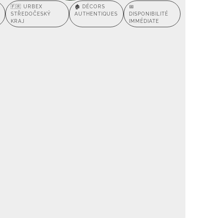
🇫🇷 URBEX
🏚️ DÉCORS
📅
STŘEDOČESKÝ
AUTHENTIQUES
DISPONIBILITÉ
KRAJ
IMMÉDIATE