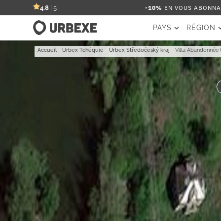
-10%
EN VOUS ABONNAN
4,8
| 5
PAYS
RÉGION
Accueil
-
Urbex Tchéquie
-
Urbex Středočeský kraj
-
Villa Abandonnée (