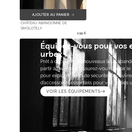
AJOUTER AU PANIER
CHÂTEAU ABANDONNÉ DE
SMOLOTELY
2,99
€
Équipez-vous pour vos 
urbex
Prêt à découvrir de nouveaux lieux aband
partir à l’aventure, assurez-vous d’avoir l
pour explorer en toute sécurité. Découvre
d’accessoires essentiels pour vos sorties 
VOIR LES ÉQUIPEMENTS