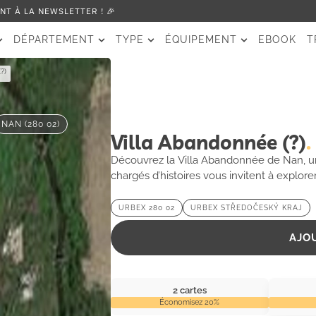
T À LA NEWSLETTER ! 🎉
DÉPARTEMENT
TYPE
ÉQUIPEMENT
EBOOK
T
?)
NAN (280 02)
Villa Abandonnée (?)
Découvrez la Villa Abandonnée de Nan, u
chargés d’histoires vous invitent à explore
URBEX 280 02
URBEX STŘEDOČESKÝ KRAJ
AJO
2 cartes
Économisez 20%