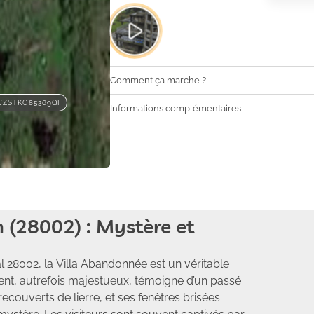
Comment ça marche ?
CZSTKO85369QI
Informations complémentaires
 (28002) : Mystère et
l 28002, la Villa Abandonnée est un véritable
ent, autrefois majestueux, témoigne d’un passé
ecouverts de lierre, et ses fenêtres brisées