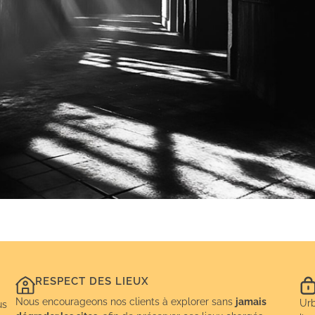
RESPECT DES LIEUX
Nous encourageons nos clients à explorer sans
jamais
Urb
us