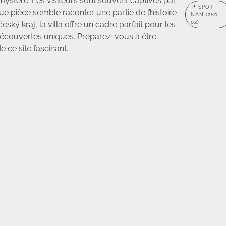
mystère. Les visiteurs sont souvent captivés par
📍 SPOT
que pièce semble raconter une partie de l’histoire
NAN (280
02)
eský kraj, la villa offre un cadre parfait pour les
découvertes uniques. Préparez-vous à être
e ce site fascinant.