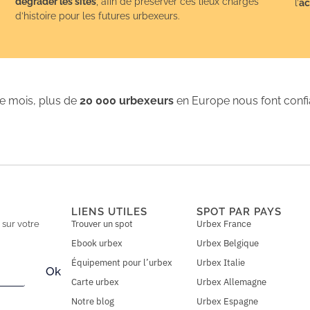
dégrader les sites
, afin de préserver ces lieux chargés
l’
ac
d’histoire pour les futures urbexeurs.
 mois, plus de
20 000 urbexeurs
en Europe nous font conf
LIENS UTILES
SPOT PAR PAYS
Trouver un spot
Urbex France
n
sur votre
Ebook urbex
Urbex Belgique
Équipement pour l’urbex
Urbex Italie
Ok
Carte urbex
Urbex Allemagne
Notre blog
Urbex Espagne