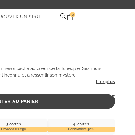
0
ROUVER UN SPOT
n trésor caché au cœur de la Tchéquie. Ses murs
r l’inconnu et à ressentir son mystère.
2,99
€
UTER AU PANIER
3 cartes
4+ cartes
Économisez 25%
Économisez 30%