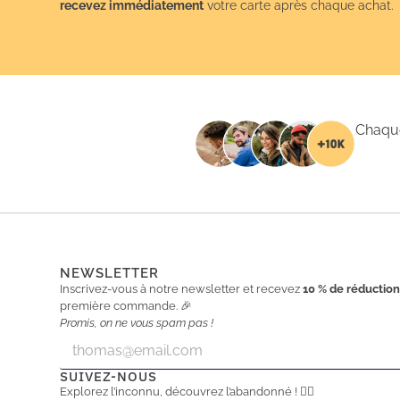
recevez immédiatement
votre carte après chaque achat.
Chaque
NEWSLETTER
Inscrivez-vous à notre newsletter et recevez
10 % de réductio
première commande. 🎉
Promis, on ne vous spam pas !
E
E
m
m
a
a
SUIVEZ-NOUS
i
i
Explorez l’inconnu, découvrez l’abandonné ! 🕵️‍♂️
l
l