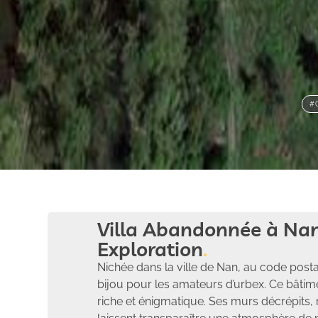
#
Villa Abandonnée à Nan
Exploration
Nichée dans la ville de Nan, au code posta
bijou pour les amateurs d’urbex. Ce bâtim
riche et énigmatique. Ses murs décrépits, r